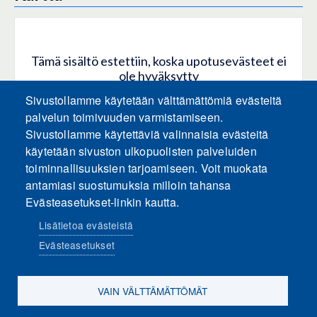
Tämä sisältö estettiin, koska upotusevästeet ei
ole hyväksytty
Sivustollamme käytetään välttämättömiä evästeitä
HYVÄKSY KAIKKI EVÄSTEET
palvelun toimivuuden varmistamiseen.
Sivustollamme käytettäviä valinnaisia evästeitä
käytetään sivuston ulkopuolisten palveluiden
Hyväksy vain upotusevästeet
toiminnallisuuksien tarjoamiseen. Voit muokata
antamiasi suostumuksia milloin tahansa
Evästeasetukset-linkin kautta.
Lisätietoa evästeistä
Evästeasetukset
Sosiaalinen media
VAIN VÄLTTÄMÄTTÖMÄT