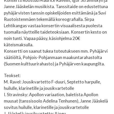
Konsertti koostuu Maurice Ravelin, Igor Stravinskyn ja
Janne Jääskelän musiikista. Tanssitaide on edustettuna
pyhäjärvisten tanssin opiskelijoiden esittämänä ja Suvi
Ruotoistenmäen tekemällä koreografialla. Sirpa
Lehtikangas vastaa konsertin visuaalisesta puolesta
tuomalla näytteille taideteoksiaan. Konsertin kesto on
noin tunti. Vapaa pääsy, käsiohjelma 20€
käteismaksulla.
Konsertti on saanut tukea toteutukseen mm. Pyhäjärvi
säätiöltä, Pohjois-Pohjanmaan maakuntarahastolta
(Suomen kulttuurirahasto) ja Pyhäjärven kaupungilta.
Teokset:
M. Ravel: Jousikvartetto F-duuri, Septetto harpulle,
huilulle, klarinetille ja jousikvartetolle
I. Stravinsky: Apollon variaation, baletista Apollon
muusat (tanssisoolo Adelina Tenhunen), Janne Jääskelä
sovitus huilulle, klarinetille ja jousikvartetolle
J. Jääskelä: jousikvartetto: Il joeu