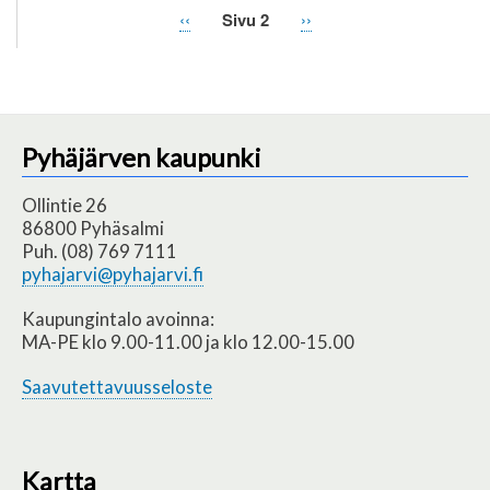
Edellinen
‹‹
Sivu 2
Seuraava
››
Sivutus
sivu
sivu
Pyhäjärven kaupunki
Ollintie 26
86800 Pyhäsalmi
Puh. (08) 769 7111
pyhajarvi@pyhajarvi.fi
Kaupungintalo avoinna:
MA-PE klo 9.00-11.00 ja klo 12.00-15.00
Saavutettavuusseloste
Kartta