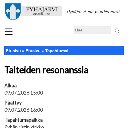
Hyppää
pääsisältöön
Pyhäjärvi 160 v. juhlavuosi
Search
Etusivu
Etusivu
Tapahtumat
Murupolku
Taiteiden resonanssia
Alkaa
09.07.2026 15:00
Päättyy
09.07.2026 16:00
Tapahtumapaikka
Pyhän ristin kirkko