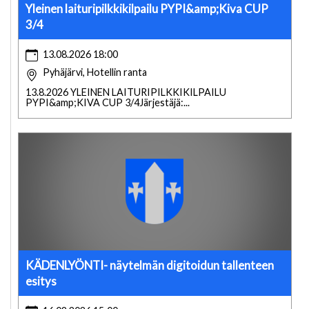
Yleinen laituripilkkikilpailu PYPI&amp;Kiva CUP
3/4
13.08.2026 18:00
Pyhäjärvi, Hotellin ranta
13.8.2026 YLEINEN LAITURIPILKKIKILPAILU
PYPI&amp;KIVA CUP 3/4Järjestäjä:...
KÄDENLYÖNTI- näytelmän digitoidun tallenteen
esitys