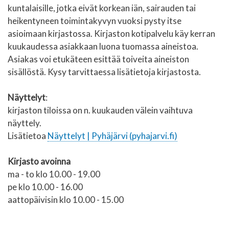
kuntalaisille, jotka eivät korkean iän, sairauden tai
heikentyneen toimintakyvyn vuoksi pysty itse
asioimaan kirjastossa. Kirjaston kotipalvelu käy kerran
kuukaudessa asiakkaan luona tuomassa aineistoa.
Asiakas voi etukäteen esittää toiveita aineiston
sisällöstä. Kysy tarvittaessa lisätietoja kirjastosta.
Näyttelyt
:
kirjaston tiloissa on n. kuukauden välein vaihtuva
näyttely.
Lisätietoa
Näyttelyt | Pyhäjärvi (pyhajarvi.fi)
Kirjasto avoinna
ma - to
klo 10.00 - 19.00
pe klo 10.00 - 16.00
aattopäivisin klo 10.00 - 15.00