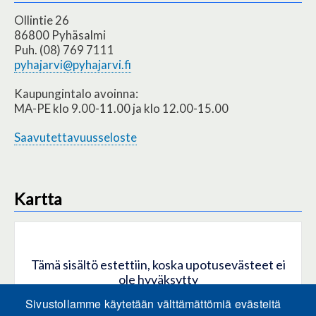
Ollintie 26
86800 Pyhäsalmi
Puh. (08) 769 7111
pyhajarvi@pyhajarvi.fi
Kaupungintalo avoinna:
MA-PE klo 9.00-11.00 ja klo 12.00-15.00
Saavutettavuusseloste
Kartta
Tämä sisältö estettiin, koska upotusevästeet ei
ole hyväksytty
Sivustollamme käytetään välttämättömiä evästeitä