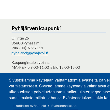
Pyhäjärven kaupunki
Ollintie 26
86800 Pyhäsalmi
Puh. (08) 769 7111
pyhajarvi@pyhajarvi.fi
Kaupungintalo avoinna:
MA-PE klo 9.00-11.00 ja klo 12.00-15.00
Saavutettavuusseloste
Sivustollamme käytetään välttämättömiä evästeitä palve
varmistamiseen. Sivustollamme käytettäviä valinnaisia e
ulkopuolisten palveluiden toiminnallisuuksien tarjoamis
suostumuksia milloin tahansa Evästeasetukset-linkin kau
Lisätietoa evästeistä
Evästeasetukset