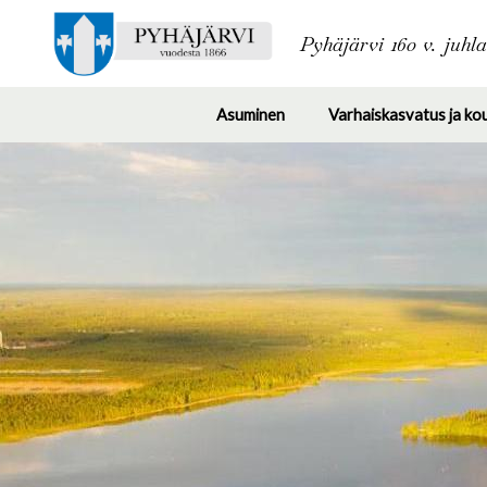
Pyhäjärvi 160 v. juhl
Asuminen
Varhaiskasvatus ja ko
Toggle
submenu