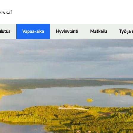
Hyppää
pääsisältöön
avuosi
ulutus
Vapaa-aika
Hyvinvointi
Matkailu
Työ ja 
Toggle
Toggle
Toggle
Toggle
submenu
submenu
submenu
submenu