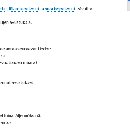
elut
,
liikuntapalvelut
ja
nuorisopalvelut
-sivuilta.
lujen avustuksia.
e antaa seuraavat tiedot:
kka
9-vuotiaiden määrä)
saamat avustukset
ttuina jäljennöksinä:
päätös