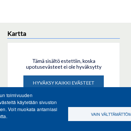
Kartta
Tämä sisältö estettiin, koska
upotusevästeet ei ole hyväksytty
HYVÄKSY KAIKKI EVÄSTEET
lun toimivuuden
Hyväksy vain upotusevästeet
västeitä käytetään sivuston
een. Voit muokata antamiasi
VAIN VÄLTTÄMÄTTÖ
tta.