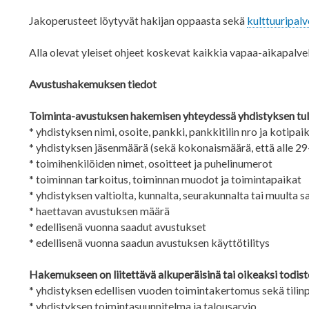
Jakoperusteet löytyvät hakijan oppaasta sekä
kulttuuripalv
Alla olevat yleiset ohjeet koskevat kaikkia vapaa-aikapalve
Avustushakemuksen tiedot
Toiminta-avustuksen hakemisen yhteydessä yhdistyksen tule
* yhdistyksen nimi, osoite, pankki, pankkitilin nro ja kotipai
* yhdistyksen jäsenmäärä (sekä kokonaismäärä, että alle 2
* toimihenkilöiden nimet, osoitteet ja puhelinumerot
* toiminnan tarkoitus, toiminnan muodot ja toimintapaikat
* yhdistyksen valtiolta, kunnalta, seurakunnalta tai muulta 
* haettavan avustuksen määrä
* edellisenä vuonna saadut avustukset
* edellisenä vuonna saadun avustuksen käyttötilitys
Hakemukseen on liitettävä alkuperäisinä tai oikeaksi todiste
* yhdistyksen edellisen vuoden toimintakertomus sekä tilin
* yhdistyksen toimintasuunnitelma ja talousarvio