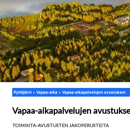
Pyhäjärvi
Vapaa-aika
Vapaa-aikapalvelujen avustukset
Murupolku
Vapaa-aikapalvelujen avustukse
TOIMINTA-AVUSTUSTEN JAKOPERUSTEITA