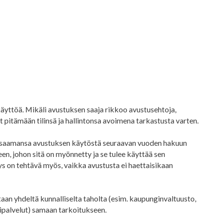
 käyttöä. Mikäli avustuksen saaja rikkoo avustusehtoja,
t pitämään tilinsä ja hallintonsa avoimena tarkastusta varten.
sä saamansa avustuksen käytöstä seuraavan vuoden hakuun
en, johon sitä on myönnetty ja se tulee käyttää sen
ys on tehtävä myös, vaikka avustusta ei haettaisikaan
aan yhdeltä kunnalliselta taholta (esim. kaupunginvaltuusto,
uripalvelut) samaan tarkoitukseen.