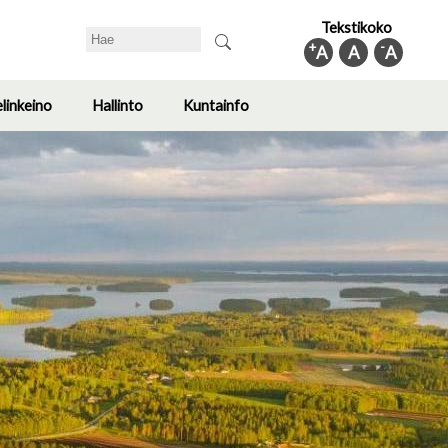
Tekstikoko
Search
+
-
A
A
A
elinkeino
Hallinto
Kuntainfo
Toggle
Toggle
Toggle
submenu
submenu
submenu