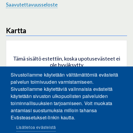
Saavutettavuusseloste
Kartta
Tämä sisältö estettiin, koska upotusevästeet ei
ole hyväksytty
Sivustollamme käytetään välttämättömiä evästeitä
HYVÄKSY KAIKKI EVÄSTEET
palvelun toimivuuden varmistamiseen.
Sivustollamme käytettäviä valinnaisia evästeitä
käytetään sivuston ulkopuolisten palveluiden
Hyväksy vain upotusevästeet
toiminnallisuuksien tarjoamiseen. Voit muokata
antamiasi suostumuksia milloin tahansa
Evästeasetukset-linkin kautta.
Lisätietoa evästeistä