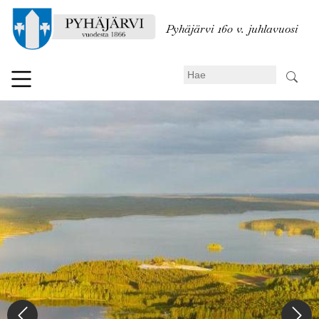
Hyppää
pääsisältöön
Pyhäjärvi 160 v. juhlavuosi
Search