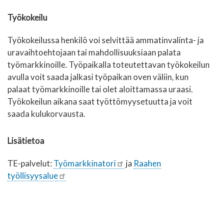
Työkokeilu
Työkokeilussa henkilö voi selvittää ammatinvalinta- ja
uravaihtoehtojaan tai mahdollisuuksiaan palata
työmarkkinoille. Työpaikalla toteutettavan työkokeilun
avulla voit saada jalkasi työpaikan oven väliin, kun
palaat työmarkkinoille tai olet aloittamassa uraasi.
Työkokeilun aikana saat työttömyysetuutta ja voit
saada kulukorvausta.
Lisätietoa
TE-palvelut:
Työmarkkinatori
ja
Raahen
työllisyysalue