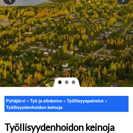
Pyhäjärvi
Työ ja elinkeino
Työllisyyspalvelut
Murupolku
Työllisyydenhoidon keinoja
Työllisyydenhoidon keinoja