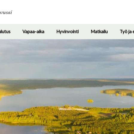
Hyppää
pääsisältöön
avuosi
ulutus
Vapaa-aika
Hyvinvointi
Matkailu
Työ ja 
Toggle
Toggle
Toggle
Toggle
submenu
submenu
submenu
submenu