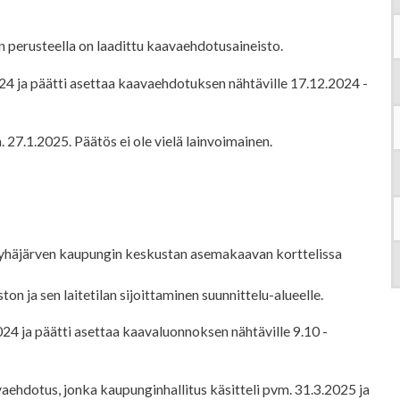
n perusteella on laadittu kaavaehdotusaineisto.
4 ja päätti asettaa kaavaehdotuksen nähtäville 17.12.2024 -
.1.2025. Päätös ei ole vielä lainvoimainen.
yhäjärven kaupungin keskustan asemakaavan korttelissa
ja sen laitetilan sijoittaminen suunnittelu-alueelle.
24 ja päätti asettaa kaavaluonnoksen nähtäville 9.10 -
vaehdotus, jonka kaupunginhallitus käsitteli pvm. 31.3.2025 ja