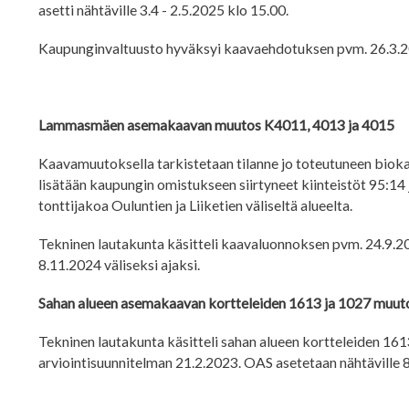
asetti nähtäville 3.4 - 2.5.2025 klo 15.00.
Kaupunginvaltuusto hyväksyi kaavaehdotuksen pvm. 26.3.20
Lammasmäen asemakaavan muutos K4011, 4013 ja 4015
Kaavamuutoksella tarkistetaan tilanne jo toteutuneen biok
lisätään kaupungin omistukseen siirtyneet kiinteistöt 95:14 
tonttijakoa Ouluntien ja Liiketien väliseltä alueelta.
Tekninen lautakunta käsitteli kaavaluonnoksen pvm. 24.9.20
8.11.2024 väliseksi ajaksi.
Sahan alueen asemakaavan kortteleiden 1613 ja 1027 muut
Tekninen lautakunta käsitteli sahan alueen kortteleiden 16
arviointisuunnitelman 21.2.2023. OAS asetetaan nähtäville 8.