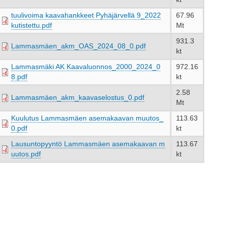
tuulivoima kaavahankkeet Pyhäjärvellä 9_2022
67.96
kutistettu.pdf
Mt
931.3
Lammasmäen_akm_OAS_2024_08_0.pdf
kt
Lammasmäki AK Kaavaluonnos_2000_2024_0
972.16
8.pdf
kt
2.58
Lammasmäen_akm_kaavaselostus_0.pdf
Mt
Kuulutus Lammasmäen asemakaavan muutos_
113.63
0.pdf
kt
Lausuntopyyntö Lammasmäen asemakaavan m
113.67
uutos.pdf
kt