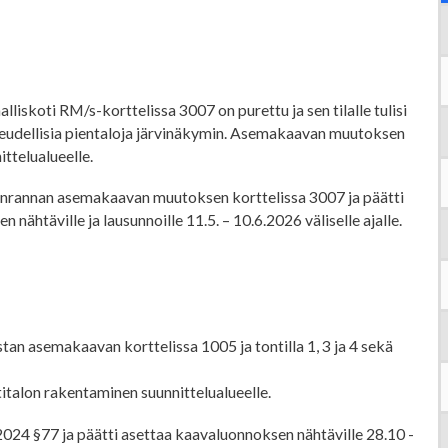
liskoti RM/s-korttelissa 3007 on purettu ja sen tilalle tulisi
eudellisia pientaloja järvinäkymin. Asemakaavan muutoksen
ttelualueelle.
änrannan asemakaavan muutoksen korttelissa 3007 ja päätti
 nähtäville ja lausunnoille 11.5. – 10.6.2026 väliselle ajalle.
 asemakaavan korttelissa 1005 ja tontilla 1, 3 ja 4 sekä
talon rakentaminen suunnittelualueelle.
024 §77 ja päätti asettaa kaavaluonnoksen nähtäville 28.10 -