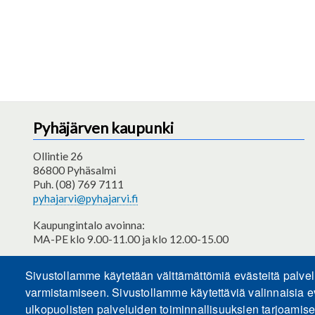
Pyhäjärven kaupunki
Ollintie 26
86800 Pyhäsalmi
Puh. (08) 769 7111
pyhajarvi@pyhajarvi.fi
Kaupungintalo avoinna:
MA-PE klo 9.00-11.00 ja klo 12.00-15.00
Saavutettavuusseloste
Sivustollamme käytetään välttämättömiä evästeitä palve
varmistamiseen. Sivustollamme käytettäviä valinnaisia e
ulkopuolisten palveluiden toiminnallisuuksien tarjoamis