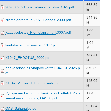
668.89
2026_02_21_Niemelanranta_akm_OAS.pdf
kt
344.95
Niemelänranta_K3007_luonnos_2000.pdf
kt
1.83
Kaavaselostus_Niemelanranta_k3007.pdf
Mt
1.04
kuulutus ehdotusvaihe K1047.pdf
Mt
462.51
K1047_EHDOTUS_2000.pdf
kt
Kaavaselostus Pyhajarvi kortteli1047_012025.p
876.59
df
kt
145.09
K1047_Vastineet_luonnosvaihe.pdf
kt
Pyhäjärven kaupungin keskustan kortteli 1047 a
1.04
semakaavan muutos, OAS_0.pdf
Mt
921.54
OAS_Sahanalue.pdf
kt