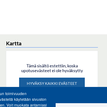
Kartta
Tämä sisältö estettiin, koska
upotusevästeet ei ole hyväksytty
HYVÄKSY KAIKKI EVÄSTEET
lun toimivuuden
Hyväksy vain upotusevästeet
västeitä käytetään sivuston
een. Voit muokata antamiasi