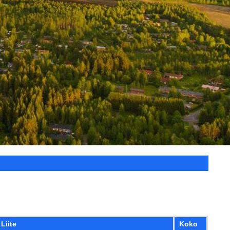
Liite
Koko