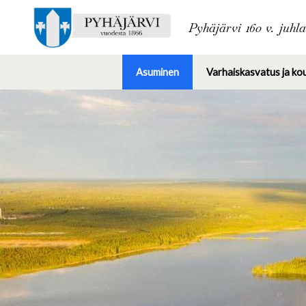
Pyhäjärvi 160 v. juhl
Asuminen
Varhaiskasvatus ja ko
Toggle
submenu