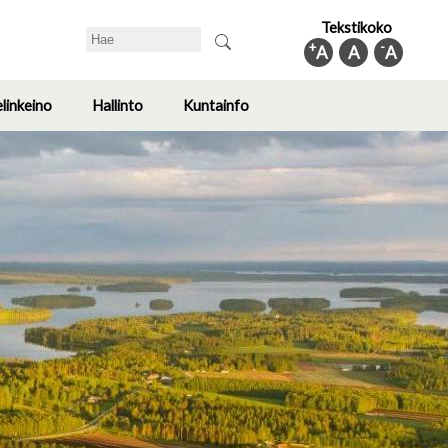
Tekstikoko
Search
+
-
A
A
A
elinkeino
Hallinto
Kuntainfo
Toggle
Toggle
Toggle
submenu
submenu
submenu