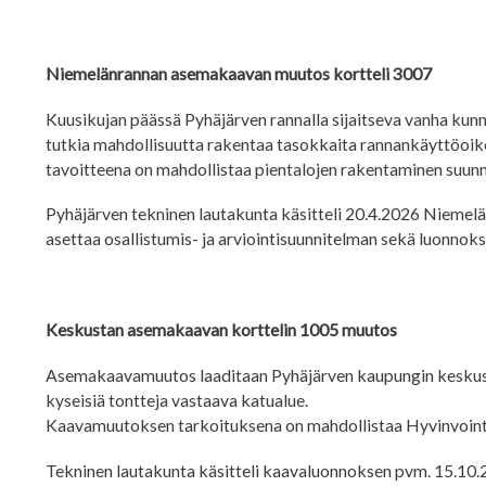
Niemelänrannan asemakaavan muutos kortteli 3007
Kuusikujan päässä Pyhäjärven rannalla sijaitseva vanha kunnal
tutkia mahdollisuutta rakentaa tasokkaita rannankäyttöoik
tavoitteena on mahdollistaa pientalojen rakentaminen suunni
Pyhäjärven tekninen lautakunta käsitteli 20.4.2026 Niemel
asettaa osallistumis- ja arviointisuunnitelman sekä luonnoksen
Keskustan asemakaavan korttelin 1005 muutos
Asemakaavamuutos laaditaan Pyhäjärven kaupungin keskustan
kyseisiä tontteja vastaava katualue.
Kaavamuutoksen tarkoituksena on mahdollistaa Hyvinvointi
Tekninen lautakunta käsitteli kaavaluonnoksen pvm. 15.10.2