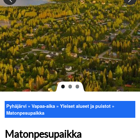
Pyhäjärvi
Vapaa-aika
Yleiset alueet ja puistot
Murupolku
Matonpesupaikka
Matonpesupaikka