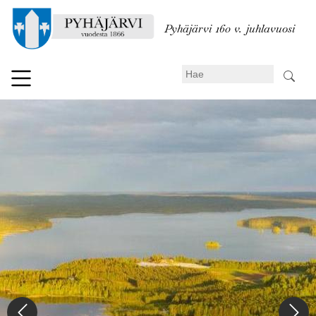
Hyppää
pääsisältöön
Pyhäjärvi 160 v. juhlavuosi
Search