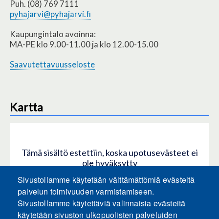
Puh. (08) 769 7111
pyhajarvi@pyhajarvi.fi
Kaupungintalo avoinna:
MA-PE klo 9.00-11.00 ja klo 12.00-15.00
Saavutettavuusseloste
Kartta
Tämä sisältö estettiin, koska upotusevästeet ei
ole hyväksytty
Sivustollamme käytetään välttämättömiä evästeitä
HYVÄKSY KAIKKI EVÄSTEET
palvelun toimivuuden varmistamiseen.
Sivustollamme käytettäviä valinnaisia evästeitä
käytetään sivuston ulkopuolisten palveluiden
Hyväksy vain upotusevästeet