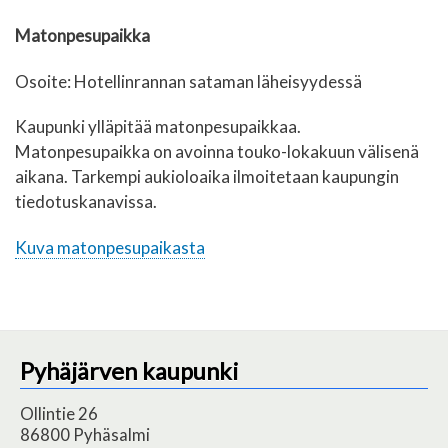
Matonpesupaikka
Osoite:
Hotellinrannan sataman läheisyydessä
Kaupunki ylläpitää matonpesupaikkaa.
Matonpesupaikka on avoinna touko-lokakuun välisenä
aikana. Tarkempi aukioloaika ilmoitetaan kaupung
in
tiedotuskanavissa.
Kuva matonpesupaikasta
Pyhäjärven kaupunki
Ollintie 26
86800 Pyhäsalmi