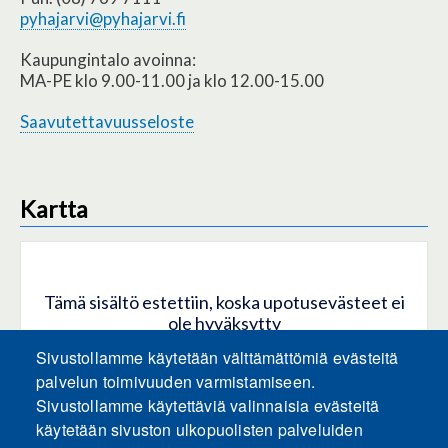
pyhajarvi@pyhajarvi.fi
Kaupungintalo avoinna:
MA-PE klo 9.00-11.00 ja klo 12.00-15.00
Saavutettavuusseloste
Kartta
Tämä sisältö estettiin, koska upotusevästeet ei
ole hyväksytty
Sivustollamme käytetään välttämättömiä evästeitä
HYVÄKSY KAIKKI EVÄSTEET
palvelun toimivuuden varmistamiseen.
Sivustollamme käytettäviä valinnaisia evästeitä
käytetään sivuston ulkopuolisten palveluiden
Hyväksy vain upotusevästeet