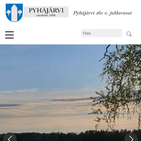
Hyppää
pääsisältöön
Pyhäjärvi 160 v. juhlavuosi
Search