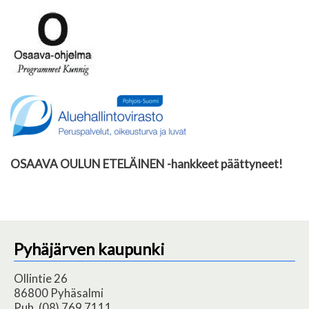
OSAAVA OULUN ETELÄINEN -hankkeet päättyneet!
Pyhäjärven kaupunki
Ollintie 26
86800 Pyhäsalmi
Puh. (08) 769 7111