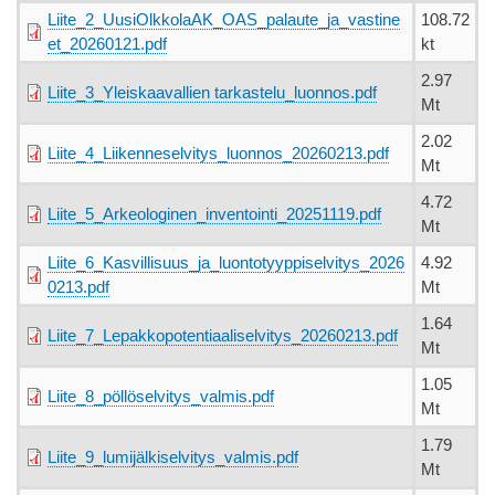
Liite_2_UusiOlkkolaAK_OAS_palaute_ja_vastine
108.72
et_20260121.pdf
kt
2.97
Liite_3_Yleiskaavallien tarkastelu_luonnos.pdf
Mt
2.02
Liite_4_Liikenneselvitys_luonnos_20260213.pdf
Mt
4.72
Liite_5_Arkeologinen_inventointi_20251119.pdf
Mt
Liite_6_Kasvillisuus_ja_luontotyyppiselvitys_2026
4.92
0213.pdf
Mt
1.64
Liite_7_Lepakkopotentiaaliselvitys_20260213.pdf
Mt
1.05
Liite_8_pöllöselvitys_valmis.pdf
Mt
1.79
Liite_9_lumijälkiselvitys_valmis.pdf
Mt