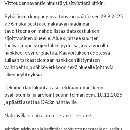
Vittoudennevantie nimistä yksityistietä pitkin.
Pyhäjärven kaupunginvaltuuston päätöksen 29.9.2025
§ 76 mukaisesti asemakaavan laadinnan
tavoitteena on mahdollistaa datakeskuksen
sijoittaminen alueelle. Alue sijaitsee suurten
tuulivoimapuistojen läheisyydessä, josta voi olla
hankkeelle synergiaetua. Kaavoituksen edetessä
tullaan tarkastelemaan hankkeen liittymisen
vaihtoehtoja sähköverkkoon sekä alueelle johtavia
liikenneyhteyksiä.
Tekninen lautakunta käsitteli kaava-hankkeen
osallistumis- ja arviointisuunnitelman pvm. 18.11.2025
ja päätti asettaa OAS:n nähtäville.
Nähtävillä oloaika on
10.12.2025 – 9.1.2026.
Tehtyjen selvitysten ja laadittujen selvitysten perusteella on laadittu