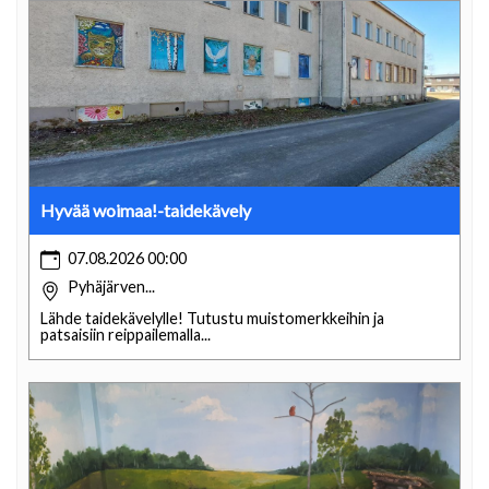
Hyvää woimaa!-taidekävely
07.08.2026 00:00
Pyhäjärven...
Lähde taidekävelylle! Tutustu muistomerkkeihin ja
patsaisiin reippailemalla...