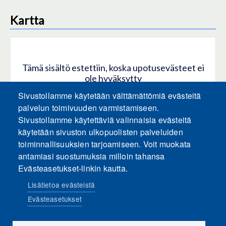
Kartta
Tämä sisältö estettiin, koska upotusevästeet ei
ole hyväksytty
Sivustollamme käytetään välttämättömiä evästeitä
HYVÄKSY KAIKKI EVÄSTEET
palvelun toimivuuden varmistamiseen.
Sivustollamme käytettäviä valinnaisia evästeitä
käytetään sivuston ulkopuolisten palveluiden
Hyväksy vain upotusevästeet
toiminnallisuuksien tarjoamiseen. Voit muokata
antamiasi suostumuksia milloin tahansa
Evästeasetukset-linkin kautta.
Lisätietoa evästeistä
Evästeasetukset
Sosiaalinen media