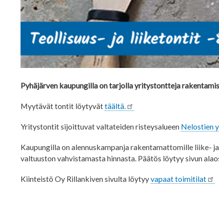
Pyhäjärven kaupungilla on tarjolla yritystontteja rakentami
Myytävät tontit löytyvät
täältä.
Yritystontit sijoittuvat valtateiden risteysalueen
Nelostien 
Kaupungilla on alennuskampanja rakentamattomille liike- ja 
valtuuston vahvistamasta hinnasta. Päätös löytyy sivun alao
Kiinteistö Oy Rillankiven sivulta löytyy
vapaat toimitilat