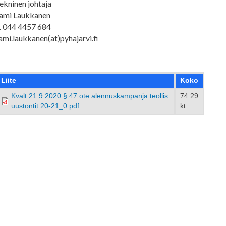
ekninen johtaja
ami Laukkanen
. 044 4457 684
ami.laukkanen(at)pyhajarvi.fi
Liite
Koko
Kvalt 21.9.2020 § 47 ote alennuskampanja teollis
74.29
uustontit 20-21_0.pdf
kt