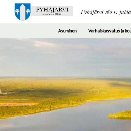
Pyhäjärvi 160 v. juhl
Asuminen
Varhaiskasvatus ja ko
Toggle
submenu