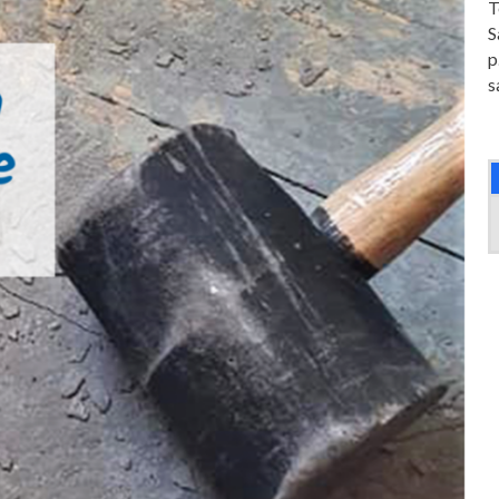
T
S
p
s