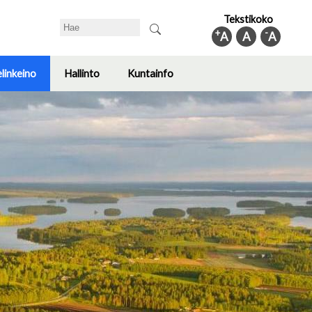
Tekstikoko
Search
+
-
A
A
A
elinkeino
Hallinto
Kuntainfo
Toggle
Toggle
Toggle
submenu
submenu
submenu