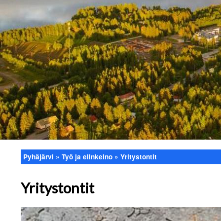
Pyhäjärvi
Työ ja elinkeino
Yritystontit
Murupolku
Yritystontit