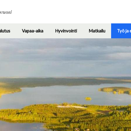
Hyppää
pääsisältöön
avuosi
ulutus
Vapaa-aika
Hyvinvointi
Matkailu
Työ ja 
Toggle
Toggle
Toggle
Toggle
submenu
submenu
submenu
submenu