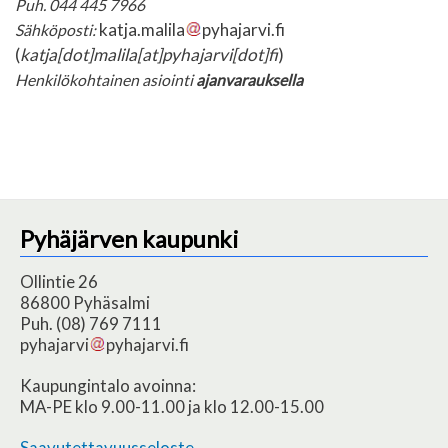
Puh. 044 445 7966
katja.malila
pyhajarvi.fi
Sähköposti:
(
katja[dot]malila[at]pyhajarvi[dot]fi
)
Henkilökohtainen asiointi
ajanvarauksella
Pyhäjärven kaupunki
Ollintie 26
86800 Pyhäsalmi
Puh. (08) 769 7111
pyhajarvi
pyhajarvi.fi
Kaupungintalo avoinna:
MA-PE klo 9.00-11.00 ja klo 12.00-15.00
Saavutettavuusseloste