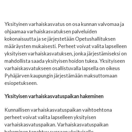
Yksityinen varhaiskasvatus on osa kunnan valvomaa ja
ohjaamaa varhaiskasvatuksen palveluiden
kokonaisuutta ja se järjestetään Opetushallituksen
määräysten mukaisesti. Perheet voivat valita lapselleen
yksityisen varhaiskasvatuksen, jonka järjestämiseksi on
mahdollista saada yksityisen hoidon tukea. Yksityiseen
varhaiskasvatukseen osallistuvalla lapsella on oikeus
Pyhäjärven kaupungin järjestämään maksuttomaan
esiopetukseen.
Yksityisen varhaiskasvatuspaikan hakeminen
Kunnallisen varhaiskasvatuspaikan vaihtoehtona
perheet voivat valita lapselleen yksityisen
varhaiskasvatuspaikan. Varhaiskasvatuspaikan
hakeminen tapahtuu suoraan yksityiselle