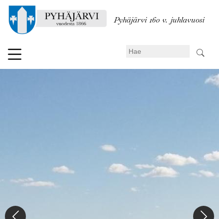
Hyppää
pääsisältöön
Pyhäjärvi 160 v. juhlavuosi
Search