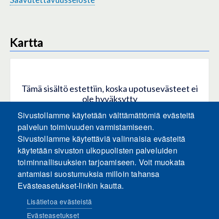
Kartta
Tämä sisältö estettiin, koska upotusevästeet ei
ole hyväksytty
Sivustollamme käytetään välttämättömiä evästeitä
HYVÄKSY KAIKKI EVÄSTEET
palvelun toimivuuden varmistamiseen.
Sivustollamme käytettäviä valinnaisia evästeitä
käytetään sivuston ulkopuolisten palveluiden
Hyväksy vain upotusevästeet
toiminnallisuuksien tarjoamiseen. Voit muokata
antamiasi suostumuksia milloin tahansa
Evästeasetukset-linkin kautta.
Lisätietoa evästeistä
Evästeasetukset