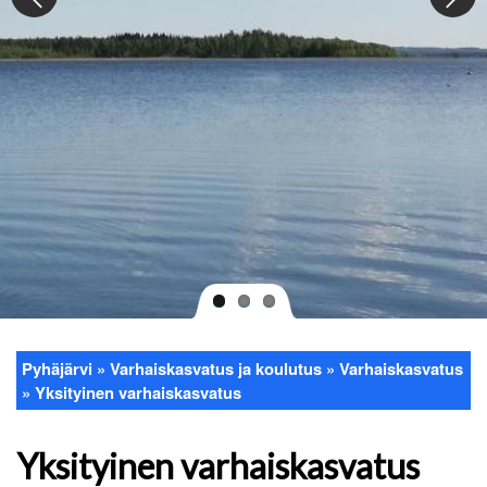
Pyhäjärvi
Varhaiskasvatus ja koulutus
Varhaiskasvatus
Murupolku
Yksityinen varhaiskasvatus
Yksityinen varhaiskasvatus