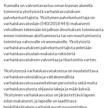
Kunnalla on valvontavastuu oman kunnan alueella
toimivista yksityisistä varhaiskasvatuksen
palveluntuottajista. Yksityinen palveluntuottaja on
varhaiskasvatuslain (540/2018 44 §) mukaisesti
velvollinen tekemään kirjallisen ilmoituksen toiminnasta
ennen toiminnan aloittamisesta tai sen muuttamisesta
toimintaa valvovalle viranomaiselle. Yksityisistä
varhaiskasvatuksen palveluntuottajista pidetään
varhaiskasvatuslain mukaista rekisteriä
varhaiskasvatuksen valvontaa ja tilastointia varten.
Yksityisessä varhaiskasvatuksessa on noudatettava
varhaiskasvatuslakia ja valtakunnallisia
varhaiskasvatussuunnitelman perusteita sekä muita
varhaiskasvatusta ohjaavia lakeja ja määräyksiä.
Yksityinen varhaiskasvatus on järjestettävä lapsen
edun mukaisesti, ja lapselle on laadittava
henkilökohtainen varhaiskasvatussuunnitelma.