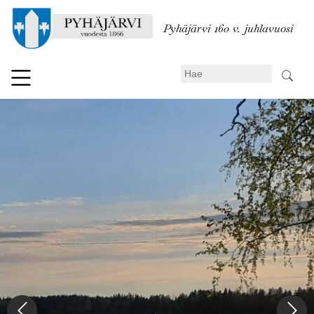
Hyppää
pääsisältöön
Pyhäjärvi 160 v. juhlavuosi
Search