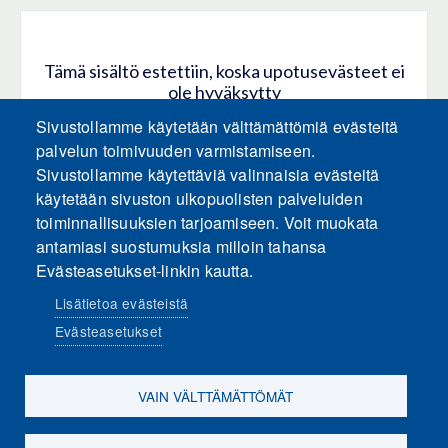
Tämä sisältö estettiin, koska upotusevästeet ei
ole hyväksytty
Sivustollamme käytetään välttämättömiä evästeitä
HYVÄKSY KAIKKI EVÄSTEET
palvelun toimivuuden varmistamiseen.
Sivustollamme käytettäviä valinnaisia evästeitä
käytetään sivuston ulkopuolisten palveluiden
Hyväksy vain upotusevästeet
toiminnallisuuksien tarjoamiseen. Voit muokata
antamiasi suostumuksia milloin tahansa
Evästeasetukset-linkin kautta.
Lisätietoa evästeistä
Evästeasetukset
Sosiaalinen media
VAIN VÄLTTÄMÄTTÖMÄT