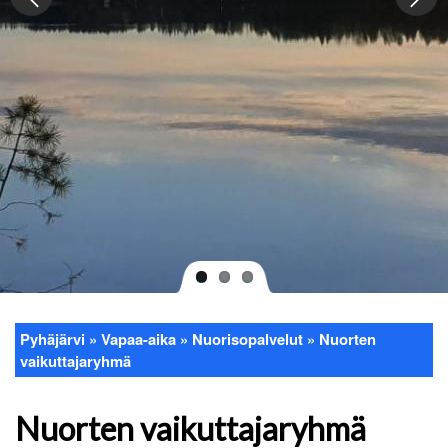
Pyhäjärvi
Vapaa-aika
Nuorisopalvelut
Nuorten
Murupolku
vaikuttajaryhmä
Nuorten vaikuttajaryhmä