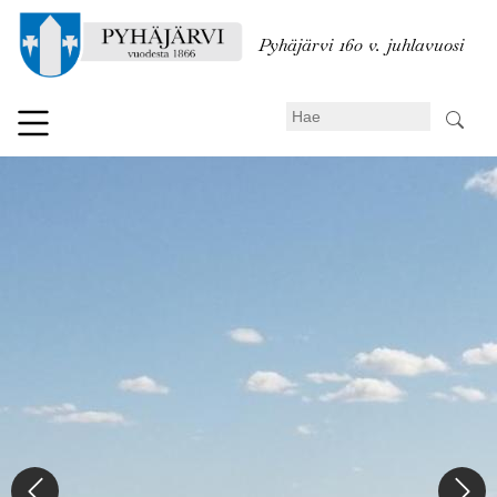
Hyppää
pääsisältöön
Pyhäjärvi 160 v. juhlavuosi
Search