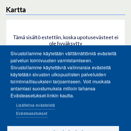
Kartta
Tämä sisältö estettiin, koska upotusevästeet ei
ole hyväksytty
Sivustollamme käytetään välttämättömiä evästeitä
HYVÄKSY KAIKKI EVÄSTEET
palvelun toimivuuden varmistamiseen.
Sivustollamme käytettäviä valinnaisia evästeitä
käytetään sivuston ulkopuolisten palveluiden
Hyväksy vain upotusevästeet
toiminnallisuuksien tarjoamiseen. Voit muokata
antamiasi suostumuksia milloin tahansa
Evästeasetukset-linkin kautta.
Lisätietoa evästeistä
Evästeasetukset
Sosiaalinen media