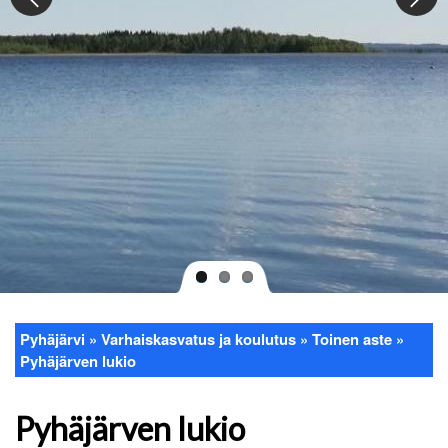
Pyhäjärvi
Varhaiskasvatus ja koulutus
Toinen aste
Murupolku
Pyhäjärven lukio
Pyhäjärven lukio