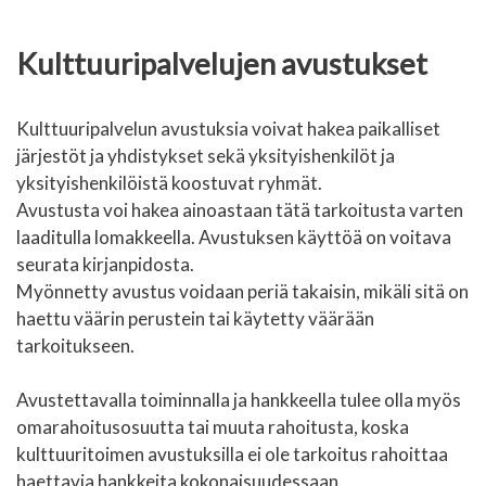
Kulttuuripalvelujen avustukset
Kulttuuripalvelun avustuksia voivat hakea paikalliset
järjestöt ja yhdistykset sekä yksityishenkilöt ja
yksityishenkilöistä koostuvat ryhmät.
Avustusta voi hakea ainoastaan tätä tarkoitusta varten
laaditulla lomakkeella. Avustuksen käyttöä on voitava
seurata kirjanpidosta.
Myönnetty avustus voidaan periä takaisin, mikäli sitä on
haettu väärin perustein tai käytetty väärään
tarkoitukseen.
Avustettavalla toiminnalla ja hankkeella tulee olla myös
omarahoitusosuutta tai muuta rahoitusta, koska
kulttuuritoimen avustuksilla ei ole tarkoitus rahoittaa
haettavia hankkeita kokonaisuudessaan.