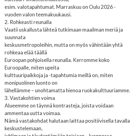
esim. valotapahtumat. Marraskuu on Oulu 2026 -
vuoden valon teemakuukausi.
2. Rohkeasti reunalla
Vaatii uskallusta lähteä tutkimaan maailman meriä ja
suunnata
keskusmetropoleihin, mutta on myös vähintään yhtä
rohkeaa elää täällä
Euroopan pohjoisella reunalla. Kerromme koko
Euroopalle, miten upeita
kulttuuripaikkoja ja -tapahtumia meillä on, miten
monipuolinen luonto on
lähellämme – unohtamatta hienoa ruokakulttuuriamme.
3. Vastakohtien voima
Alueemme on täynnä kontrasteja, joista voidaan
ammentaa uutta voimaa.
Nämä vastakohdat halutaan laittaa positiivisella tavalla
keskustelemaan,
juhlimaan ja täydentämään toisiaan – luonnossa,