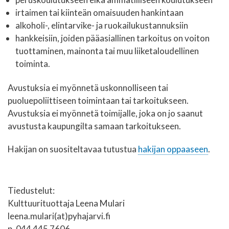
irtaimen tai kiinteän omaisuuden hankintaan
alkoholi-, elintarvike- ja ruokailukustannuksiin
hankkeisiin, joiden pääasiallinen tarkoitus on voiton
tuottaminen, mainonta tai muu liiketaloudellinen
toiminta.
Avustuksia ei myönnetä uskonnolliseen tai
puoluepoliittiseen toimintaan tai tarkoitukseen.
Avustuksia ei myönnetä toimijalle, joka on jo saanut
avustusta kaupungilta samaan tarkoitukseen.
Hakijan on suositeltavaa tutustua
hakijan oppaaseen
.
Tiedustelut:
Kulttuurituottaja Leena Mulari
leena.mulari(at)pyhajarvi.fi
p. 044 445 7606