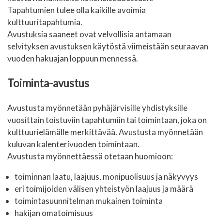
Tapahtumien tulee olla kaikille avoimia
kulttuuritapahtumia.
Avustuksia saaneet ovat velvollisia antamaan
selvityksen avustuksen käytöstä viimeistään seuraavan
vuoden hakuajan loppuun mennessä.
Toiminta-avustus
Avustusta myönnetään pyhäjärvisille yhdistyksille
vuosittain toistuviin tapahtumiin tai toimintaan, joka on
kulttuurielämälle merkittävää. Avustusta myönnetään
kuluvan kalenterivuoden toimintaan.
Avustusta myönnettäessä otetaan huomioon:
toiminnan laatu, laajuus, monipuolisuus ja näkyvyys
eri toimijoiden välisen yhteistyön laajuus ja määrä
toimintasuunnitelman mukainen toiminta
hakijan omatoimisuus