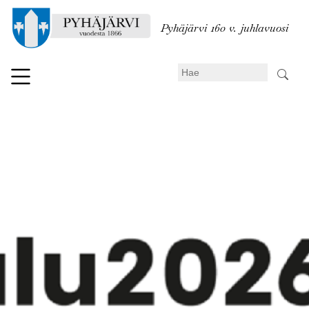
Hyppää
pääsisältöön
Pyhäjärvi 160 v. juhlavuosi
Search