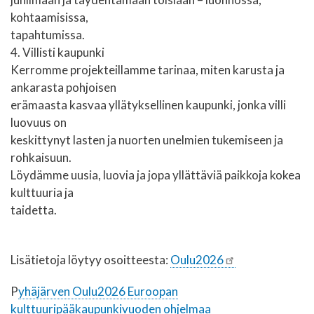
kohtaamisissa,
tapahtumissa.
4. Villisti kaupunki
Kerromme projekteillamme tarinaa, miten karusta ja
ankarasta pohjoisen
erämaasta kasvaa yllätyksellinen kaupunki, jonka villi
luovuus on
keskittynyt lasten ja nuorten unelmien tukemiseen ja
rohkaisuun.
Löydämme uusia, luovia ja jopa yllättäviä paikkoja kokea
kulttuuria ja
taidetta.
Lisätietoja löytyy osoitteesta:
Oulu2026
P
yhäjärven Oulu2026 Euroopan
kulttuuripääkaupunkivuoden ohjelmaa