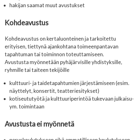
hakijan saamat muut avustukset
Kohdeavustus
Kohdeavustus on kertaluonteinen ja tarkoitettu
erityisen, tiettynä ajankohtana toimeenpantavan
tapahtuman tai toiminnon toteuttamiseen.
Avustusta myönnetään pyhäjärvisille yhdistyksille,
ryhmille tai taiteen tekijöille
kulttuuri- ja taidetapahtumien järjestämiseen (esim.
näyttelyt, konsertit, teatteriesitykset)
kotiseututyötä ja kulttuuriperintöä tukevaan julkaisu-
ym. toimintaan
Avustusta ei myönnetä
peruskoulutukseen eikä ammatilliseen koulutukseen