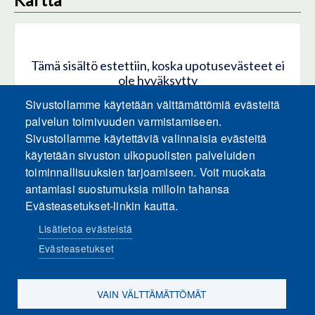
Tämä sisältö estettiin, koska upotusevästeet ei
ole hyväksytty
Sivustollamme käytetään välttämättömiä evästeitä
HYVÄKSY KAIKKI EVÄSTEET
palvelun toimivuuden varmistamiseen.
Sivustollamme käytettäviä valinnaisia evästeitä
käytetään sivuston ulkopuolisten palveluiden
Hyväksy vain upotusevästeet
toiminnallisuuksien tarjoamiseen. Voit muokata
antamiasi suostumuksia milloin tahansa
Evästeasetukset-linkin kautta.
Lisätietoa evästeistä
Evästeasetukset
Sosiaalinen media
VAIN VÄLTTÄMÄTTÖMÄT