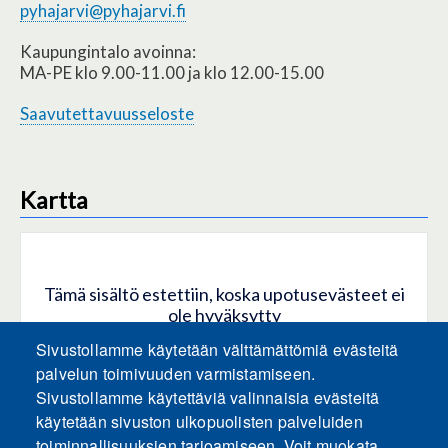
pyhajarvi@pyhajarvi.fi
Kaupungintalo avoinna:
MA-PE klo 9.00-11.00 ja klo 12.00-15.00
Saavutettavuusseloste
Kartta
Tämä sisältö estettiin, koska upotusevästeet ei
ole hyväksytty
Sivustollamme käytetään välttämättömiä evästeitä
HYVÄKSY KAIKKI EVÄSTEET
palvelun toimivuuden varmistamiseen.
Sivustollamme käytettäviä valinnaisia evästeitä
käytetään sivuston ulkopuolisten palveluiden
Hyväksy vain upotusevästeet
toiminnallisuuksien tarjoamiseen. Voit muokata