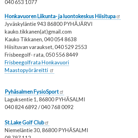
040 653 1077
Honkavuoren Liikunta- ja luontokeskus Hiisitupa
Jyväskyläntie 943 86800 PYHÄJÄRVI
kauko.tikkanen(at)gmail.com
Kauko Tikkanen, 040 054 8638
Hiisituvan varaukset, 040 529 2553
Frisbeegolf- rata, 050 556 8449
Frisbeegolfrata Honkavuori
Maastopyöräreitti
Pyhäsalmen FysioSport
Laguksentie 1, 86800 PYHÄSALMI
040 824 6892 / 040 768 0092
St.Lake Golf Club
Niemeläntie 30, 86800 PYHÄSALMI
08 787 112