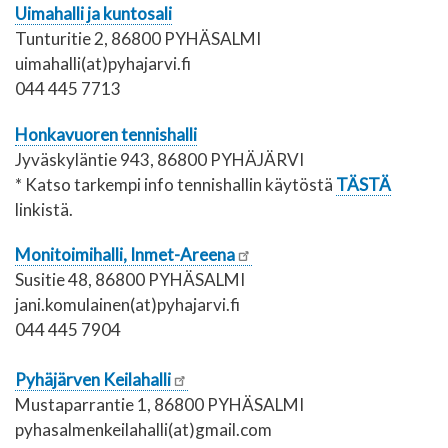
Uimahalli ja kuntosali
Tunturitie 2, 86800 PYHÄSALMI
uimahalli(at)pyhajarvi.fi
044 445 7713
Honkavuoren tennishalli
Jyväskyläntie 943, 86800 PYHÄJÄRVI
* Katso tarkempi info tennishallin käytöstä
TÄSTÄ
linkistä.
Monitoimihalli, Inmet-Areena
Susitie 48, 86800 PYHÄSALMI
jani.komulainen(at)pyhajarvi.fi
044 445 7904
Pyhäjärven Keilahalli
Mustaparrantie 1, 86800 PYHÄSALMI
pyhasalmenkeilahalli(at)gmail.com