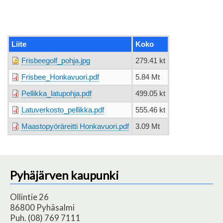
Liite
Koko
Frisbeegolf_pohja.jpg
279.41 kt
Frisbee_Honkavuori.pdf
5.84 Mt
Pellikka_latupohja.pdf
499.05 kt
Latuverkosto_pellikka.pdf
555.46 kt
Maastopyöräreitti Honkavuori.pdf
3.09 Mt
Pyhäjärven kaupunki
Ollintie 26
86800 Pyhäsalmi
Puh. (08) 769 7111