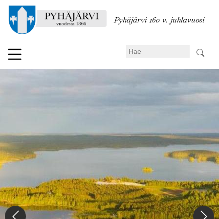
Hyppää
pääsisältöön
Pyhäjärvi 160 v. juhlavuosi
Search