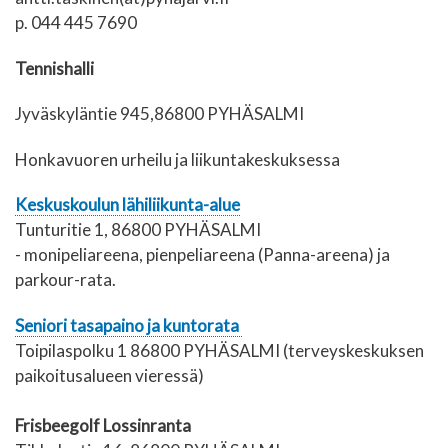
p. 044 445 7690
Tennishalli
Jyväskyläntie 945,86800 PYHÄSALMI
Honkavuoren urheilu ja liikuntakeskuksessa
Keskuskoulun lähiliikunta-alue
Tunturitie 1, 86800 PYHÄSALMI
- monipeliareena, pienpeliareena (Panna-areena) ja
parkour-rata.
Seniori tasapaino ja kuntorata
Toipilaspolku 1 86800 PYHÄSALMI (terveyskeskuksen
paikoitusalueen vieressä)
Frisbeegolf Lossinranta