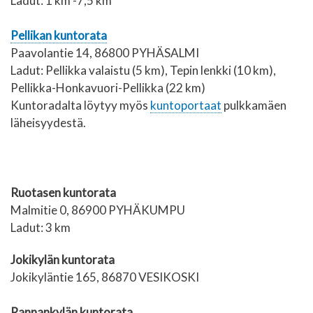
Ladut: 1 km -7,5 km
Pellikan kuntorata
Paavolantie 14, 86800 PYHÄSALMI
Ladut: Pellikka valaistu (5 km), Tepin lenkki (10 km),
Pellikka-Honkavuori-Pellikka (22 km)
Kuntoradalta löytyy myös
kuntoportaat
pulkkamäen
läheisyydestä.
Ruotasen kuntorata
Malmitie 0, 86900 PYHÄKUMPU
Ladut: 3 km
Jokikylän kuntorata
Jokikyläntie 165, 86870 VESIKOSKI
Rannankylän kuntorata