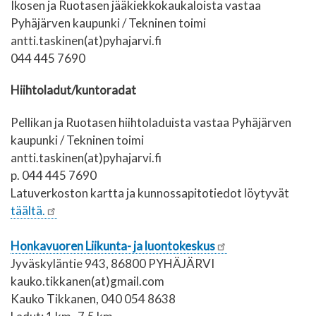
Ikosen ja Ruotasen jääkiekkokaukaloista vastaa
Pyhäjärven kaupunki / Tekninen toimi
antti.taskinen(at)pyhajarvi.fi
044 445 7690
Hiihtoladut/kuntoradat
Pellikan ja Ruotasen hiihtoladuista vastaa Pyhäjärven
kaupunki / Tekninen toimi
antti.taskinen(at)pyhajarvi.fi
p. 044 445 7690
Latuverkoston kartta ja kunnossapitotiedot löytyvät
täältä.
Honkavuoren Liikunta- ja luontokeskus
Jyväskyläntie 943, 86800 PYHÄJÄRVI
kauko.tikkanen(at)gmail.com
Kauko Tikkanen, 040 054 8638