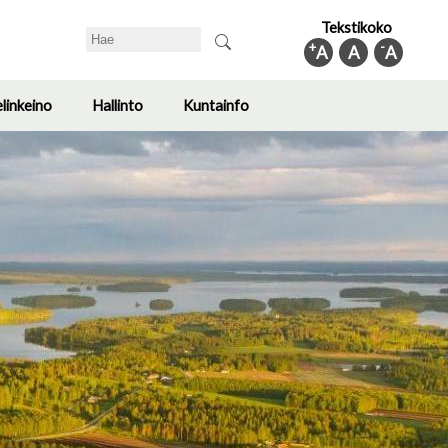
Tekstikoko
Search
+
-
A
A
A
elinkeino
Hallinto
Kuntainfo
Toggle
Toggle
Toggle
submenu
submenu
submenu