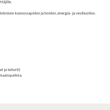
täjille.
 teknisen kunnossapidon ja hoidon, energia- ja vesihuollon.
t ja laiturit)
s, kaatopaikka