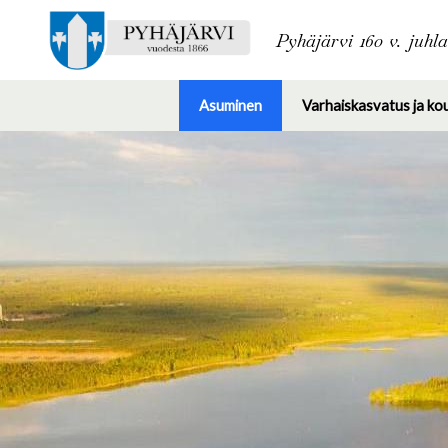
Pyhäjärvi 160 v. juhl
Asuminen
Varhaiskasvatus ja ko
Toggle
submenu