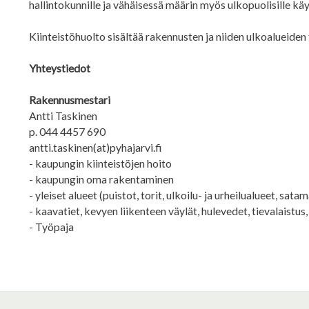
hallintokunnille ja vähäisessä määrin myös ulkopuolisille käyt
Kiinteistöhuolto sisältää rakennusten ja niiden ulkoalueiden
Yhteystiedot
Rakennusmestari
Antti Taskinen
p. 044 4457 690
antti.taskinen(at)pyhajarvi.fi
- kaupungin kiinteistöjen hoito
- kaupungin oma rakentaminen
- yleiset alueet (puistot, torit, ulkoilu- ja urheilualueet, satama
- kaavatiet, kevyen liikenteen väylät, hulevedet, tievalaistu
- Työpaja