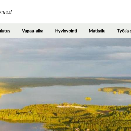
Hyppää
pääsisältöön
avuosi
ulutus
Vapaa-aika
Hyvinvointi
Matkailu
Työ ja 
Toggle
Toggle
Toggle
Toggle
submenu
submenu
submenu
submenu