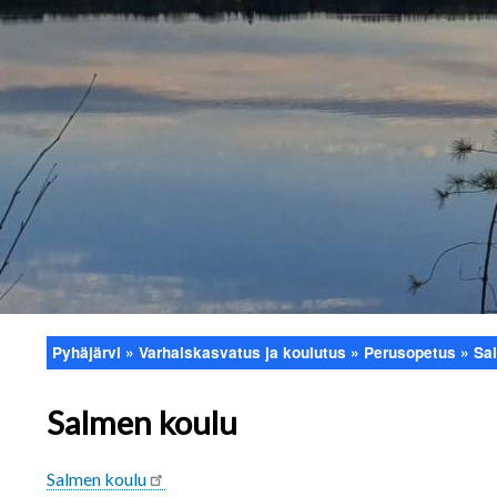
Pyhäjärvi
Varhaiskasvatus ja koulutus
Perusopetus
Sa
Murupolku
Salmen koulu
Salmen koulu