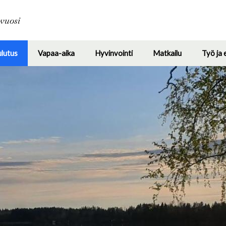
Hyppää
pääsisältöön
avuosi
ulutus
Vapaa-aika
Hyvinvointi
Matkailu
Työ ja 
Toggle
Toggle
Toggle
Toggle
submenu
submenu
submenu
submenu