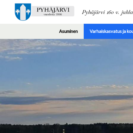
Pyhäjärvi 160 v. juhl
Asuminen
Varhaiskasvatus ja ko
Toggle
submenu