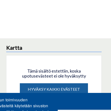
Kartta
Tämä sisältö estettiin, koska
upotusevästeet ei ole hyväksytty
HYVÄKSY KAIKKI EVÄSTEET
lun toimivuuden
Hyväksy vain upotusevästeet
västeitä käytetään sivuston