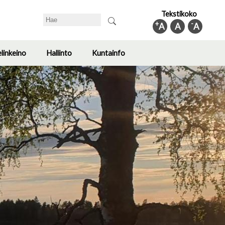
Tekstikoko
Search
+
-
A
A
A
elinkeino
Hallinto
Kuntainfo
Toggle
Toggle
Toggle
submenu
submenu
submenu