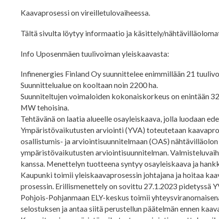
Kaavaprosessi on vireilletulovaiheessa.
Tältä sivulta löytyy informaatio ja käsittely/nähtävilläolom
Info Uposenmäen tuulivoiman yleiskaavasta:
Infinenergies Finland Oy suunnittelee enimmillään 21 tuuli
Suunnittelualue on kooltaan noin 2200 ha.
Suunniteltujen voimaloiden kokonaiskorkeus on enintään 320
MW tehoisina.
Tehtävänä on laatia alueelle osayleiskaava, jolla luodaan ed
Ympäristövaikutusten arviointi (YVA) toteutetaan kaavapros
osallistumis- ja arviointisuunnitelmaan (OAS) nähtävilläolon
ympäristövaikutusten arviointisuunnitelman. Valmisteluvai
kanssa. Menettelyn tuotteena syntyy osayleiskaava ja hankk
Kaupunki toimii yleiskaavaprosessin johtajana ja hoitaa k
prosessin. Erillismenettely on sovittu 27.1.2023 pidetyssä
Pohjois-Pohjanmaan ELY-keskus toimii yhteysviranomaisena
selostuksen ja antaa siitä perustellun päätelmän ennen kaav