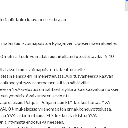
ateriaalit koko kaavaprosessin ajan.
voimalan tuuli-voimapuistoa Pyhäjärven Uposenmäen alueelle.
 metriä. Tuuli-voimalat suunnitellaan toteutettaviksi 6-10
ellytykset tuuli-voimapuiston rakentamiselle.
essin kanssa erillismenettelyssä. Aloitusvaiheessa kaavan
 aaikana yhteysviranomainen laittaa nähtäville
heessa YVA-selostus on nähtävillä yhtä aikaa kaavaluonnoksen
een ympäristövaikutusten arviointi.
aavaprosessin. Pohjois-Pohjanmaan ELY-keskus hoitaa YVA
 YVAL 8 § mukaisessa viranomaisten ennakkoneuvottelussa.
 ja YVA-asiantuntijana. ELY-keskus tarkistaa YVA-
an siirtymistä ehdotusvaiheeseen.