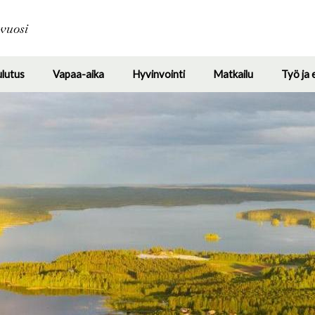
Hyppää
pääsisältöön
avuosi
ulutus
Vapaa-aika
Hyvinvointi
Matkailu
Työ ja 
Toggle
Toggle
Toggle
Toggle
submenu
submenu
submenu
submenu