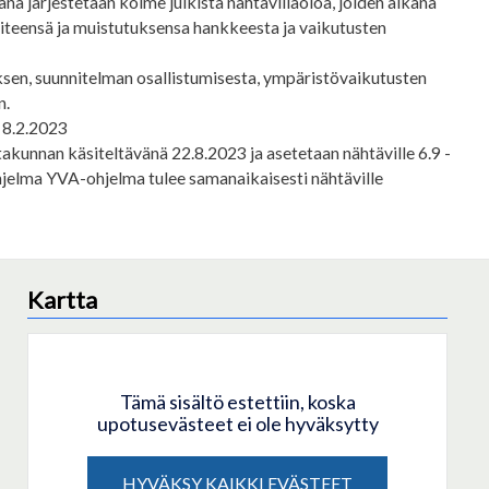
na järjestetään kolme julkista nähtävilläoloa, joiden aikana
lipiteensä ja muistutuksensa hankkeesta ja vaikutusten
en, suunnitelman osallistumisesta, ympäristövaikutusten
n.
 8.2.2023
takunnan käsiteltävänä 22.8.2023 ja asetetaan nähtäville 6.9 -
ohjelma YVA-ohjelma tulee samanaikaisesti nähtäville
Kartta
Tämä sisältö estettiin, koska
upotusevästeet ei ole hyväksytty
HYVÄKSY KAIKKI EVÄSTEET