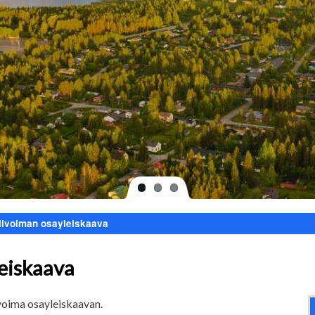
ivoiman osayleiskaava
eiskaava
voima osayleiskaavan.