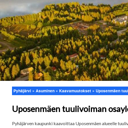
Pyhäjärvi
Asuminen
Kaavamuutokset
Uposenmäen tuul
Murupolku
Uposenmäen tuulivoiman osayl
Pyhäjärven kaupunki kaavoittaa Uposenmäen alueelle tuuli