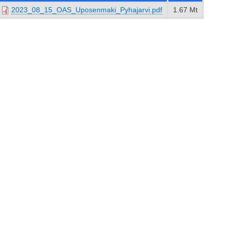
2023_08_15_OAS_Uposenmaki_Pyhajarvi.pdf
1.67 Mt