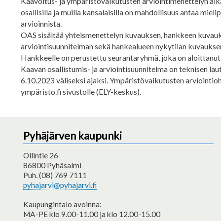
Kaavoitus- ja ympäristövaikutusten arviointimenettelyn aika
osallisilla ja muilla kansalaisilla on mahdollisuus antaa mie
arvioinnista.
OAS sisältää yhteismenettelyn kuvauksen, hankkeen kuvauks
arviointisuunnitelman sekä hankealueen nykytilan kuvaukse
Hankkeelle on perustettu seurantaryhmä, joka on aloittanut
Kaavan osallistumis- ja arviointisuunnitelma on teknisen lau
6.10.2023 väliseksi ajaksi. Ympäristövaikutusten arviointi
ympäristo.fi sivustolle (ELY-keskus).
Pyhäjärven kaupunki
Ollintie 26
86800 Pyhäsalmi
Puh. (08) 769 7111
pyhajarvi@pyhajarvi.fi
Kaupungintalo avoinna:
MA-PE klo 9.00-11.00 ja klo 12.00-15.00