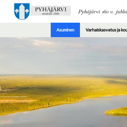
Pyhäjärvi 160 v. juhl
Asuminen
Varhaiskasvatus ja ko
Toggle
submenu