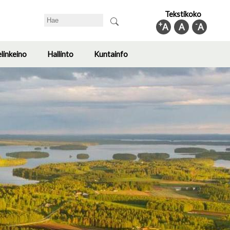
Tekstikoko
Search
+
-
A
A
A
elinkeino
Hallinto
Kuntainfo
Toggle
Toggle
Toggle
submenu
submenu
submenu