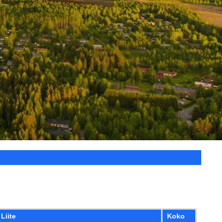
Liite
Koko