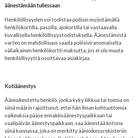
äänestämään tullessaan
Henkilöllisyyden voi todistaa poliisin myöntämällä
henkilökortilla, passilla, ajokortilla tai vastaavalla
kuvallisella henkilöllisyystodistuksella.
Äänestä
mistä
varten
on mahdollisuus saada poliisiviranomaiselta
väliaikainen henkilökortti maksutta, jos ei ole muuta
henkilöllisyyttä osoittavaa asiakirjaa
.
Kotiäänestys
Äänioikeutettu henkilö, jonka kyky liikkua tai toimia on
siinä määrin rajoittunut, ettei hän ilman kohtuuttomia
vaikeuksia pääse ennakkoäänestyspaikkaan tai
vaalipäivän äänestyspaikkaan, saa äänestää kotona
siinä kunnassa, joka on merkitty äänioikeusrekisteriin