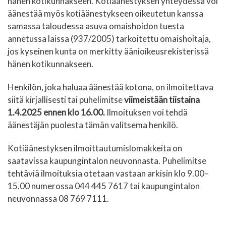
hänen kotikunnakseen. Kotiäänestyksen yhteydessä voi
äänestää myös kotiäänestykseen oikeutetun kanssa
samassa taloudessa asuva omaishoidon tuesta
annetussa laissa (937/2005) tarkoitettu omaishoitaja,
jos kyseinen kunta on merkitty äänioikeusrekisterissä
hänen kotikunnakseen.
Henkilön, joka haluaa äänestää kotona, on ilmoitettava
siitä kirjallisesti tai puhelimitse
viimeistään tiistaina
1.4.2025 ennen klo 16.00.
Ilmoituksen voi tehdä
äänestäjän puolesta tämän valitsema henkilö.
Kotiäänestyksen ilmoittautumislomakkeita on
saatavissa kaupungintalon neuvonnasta. Puhelimitse
tehtäviä ilmoituksia otetaan vastaan arkisin klo 9.00–
15.00 numerossa 044 445 7617 tai kaupungintalon
neuvonnassa 08 769 7111.