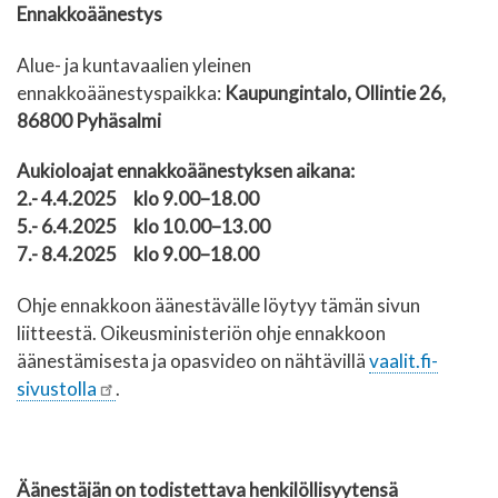
Ennakkoäänestys
Alue- ja kuntavaalie
n yleinen
ennakkoäänestyspaikka:
Kaupungintalo, Ollintie 26,
86800 Pyhäsalmi
Aukioloajat ennakkoäänestyksen aikana:
2.- 4.4.2025 klo 9.00–18.00
5.- 6.4.2025 klo 10.00–13.00
7.- 8.4.2025 klo 9.00–18.00
Ohje ennakkoon äänestävälle löytyy tämän sivun
liitteestä. Oikeusministeriön ohje ennakkoon
äänestämisesta ja opasvideo on nähtävillä
vaalit.fi-
sivustolla
.
Äänestäjän on todistettava henkilöllisyytensä