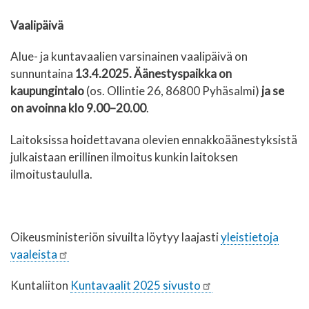
Vaalipäivä
Alue- ja kuntavaalien varsinainen vaalipäivä on
sunnuntaina
13.4.2025. Äänestyspaikka on
kaupungintalo
(os. Ollintie 26, 86800 Pyhäsalmi)
ja se
on
avoinna klo 9.00–20.00
.
Laitoksissa hoidettavana olevien ennakkoäänestyksistä
julkaistaan erillinen ilmoitus kunkin laitoksen
ilmoitustaululla.
Oikeusministeriön sivuilta löytyy laajasti
yleistietoja
vaaleista
Kuntaliiton
Kuntavaalit 2025 sivusto