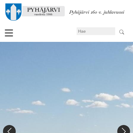
Hyppää
pääsisältöön
Pyhäjärvi 160 v. juhlavuosi
Search