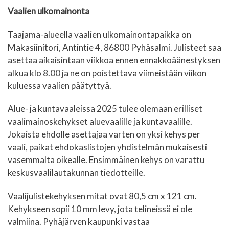
Vaalien ulkomainonta
Taajama-alueella vaalien ulkomainontapaikka on
Makasiinitori, Antintie 4, 86800 Pyhäsalmi. Julisteet saa
asettaa aikaisintaan viikkoa ennen ennakkoäänestyksen
alkua klo 8.00 ja ne on poistettava viimeistään viikon
kuluessa vaalien päätyttyä.
Alue- ja kuntavaaleissa 2025 tulee olemaan erilliset
vaalimainoskehykset aluevaalille ja kuntavaalille.
Jokaista ehdolle asettajaa varten on yksi kehys per
vaali, paikat ehdokaslistojen yhdistelmän mukaisesti
vasemmalta oikealle. Ensimmäinen kehys on varattu
keskusvaalilautakunnan tiedotteille.
Vaalijulistekehyksen mitat ovat 80,5 cm x 121 cm.
Kehykseen sopii 10 mm levy, jota telineissä ei ole
valmiina. Pyhäjärven kaupunki vastaa