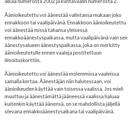
alkaa numerosta 2002 ja kuntavaalin numerosta 2.
Äänioikeutettu voi äänestää valintansa mukaan joko
ennakkoon tai vaalipäivänä. Ennakkoon äänioikeutettu
voi äänestää missä tahansa yleisessä
ennakkoäänestyspaikassa, mutta vaalipäivänä vain sen
äänestysalueen äänestyspaikassa, joka on merkitty
äänioikeutetulle ennen vaaleja postitettuun
ilmoituskorttiin.
Äänioikeutettu voi äänestää molemmissa vaaleissa
samalla kertaa. Äänestäjän niin halutessaan, voi
äänioikeuden käyttää vain toisessa vaalissa. Jos mieli
muuttuu ja äänestämättä jääneessä vaalissa haluaa
kuitenkin käyttää äänensä, on se mahdollista jäljellä
olevana ennakkoäänestysaikana tai vaalipäivänä.