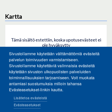
Kartta
Tämä sisältö estettiin, koska upotusevästeet ei
ole hyväksytty
Sivustollamme käytetään välttämättömiä evästeitä
HYVÄKSY KAIKKI EVÄSTEET
palvelun toimivuuden varmistamiseen.
Sivustollamme käytettäviä valinnaisia evästeitä
käytetään sivuston ulkopuolisten palveluiden
Hyväksy vain upotusevästeet
toiminnallisuuksien tarjoamiseen. Voit muokata
antamiasi suostumuksia milloin tahansa
Evästeasetukset-linkin kautta.
Lisätietoa evästeistä
Evästeasetukset
Sosiaalinen media