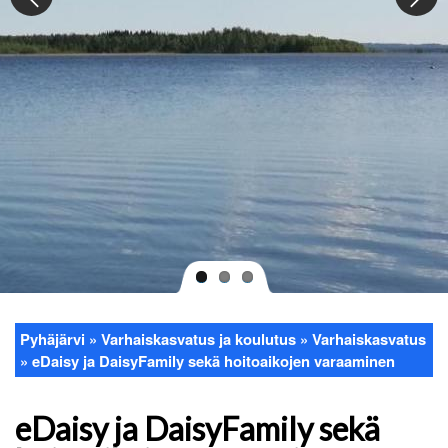
Pyhäjärvi
Varhaiskasvatus ja koulutus
Varhaiskasvatus
Murupolku
eDaisy ja DaisyFamily sekä hoitoaikojen varaaminen
eDaisy ja DaisyFamily sekä