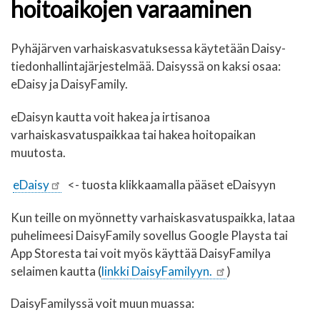
hoitoaikojen varaaminen
Pyhäjärven varhaiskasvatuksessa käytetään Daisy-
tiedonhallintajärjestelmää. Daisyssä on kaksi osaa:
eDaisy ja DaisyFamily.
eDaisyn kautta voit hakea ja irtisanoa
varhaiskasvatuspaikkaa tai hakea hoitopaikan
muutosta.
eDaisy
<- tuosta klikkaamalla pääset eDaisyyn
Kun teille on myönnetty varhaiskasvatuspaikka, lataa
puhelimeesi DaisyFamily sovellus Google Playsta tai
App Storesta tai voit myös käyttää DaisyFamilya
selaimen kautta (
linkki DaisyFamilyyn.
)
DaisyFamilyssä voit muun muassa: