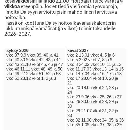
keskiviikkoisin illalla klo 21.00
. Hoitoajat tulee varata
4
viikkoa
eteenpäin. Jos et tiedä vielä omia työvuoroja,
ilmoita Daisyyn arvioitu pisin mahdollinen tarvittava
hoitoaika.
Tässä on koottuna Daisy hoitoaikavarauskalenterin
lukkiutumispäivämäärät (ja viikot) toimintakaudelle
2026–2027.
syksy 2026
kevät 2027
vko 37 9.9 vkot 39, 40 ja 41
vko 2 13.01 vkot 4, 5 ja 6
vko 40 30.9 vkot 42, 43 ja 44
vko 5 3.02 vkot 7, 8 ja 9
vko 43 21.10 vkot 45, 46 ja 47
vko 8 24.02 vkot 10, 11 ja 12
vko 46 11.11 vkot 48, 49 ja 50
vko 11 17.03 vkot 13, 14 ja 15
vko 49 2.12 vkot 51, 52 ja 53
vko 14 7.04 vkot 16, 17 ja 18
vko 52 23.12 vkot 1, 2 ja 3
vko 17 28.04 vkot 19, 20 ja
21
vko 20 19.05 vkot 22, 23 ja
24
vko 23 9.06 vkot 25, 26 ja 27
vko 26 30.06 vkot 28, 29 ja
30
vko 29 21.07 vkot 31, 32 ja
33
vko 32 11.08 vkot 34, 35 ja 36
vko 35 1.09 vkot 37, 38 ja 39