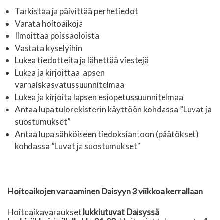
Tarkistaa ja päivittää perhetiedot
Varata hoitoaikoja
Ilmoittaa poissaoloista
Vastata kyselyihin
Lukea tiedotteita ja lähettää viestejä
Lukea ja kirjoittaa lapsen
varhaiskasvatussuunnitelmaa
Lukea ja kirjoita lapsen esiopetussuunnitelmaa
Antaa lupa tulorekisterin käyttöön kohdassa ”Luvat ja
suostumukset”
Antaa lupa sähköiseen tiedoksiantoon (päätökset)
kohdassa ”Luvat ja suostumukset”
Hoitoaikojen varaaminen Daisyyn 3 viikkoa kerrallaan
Hoitoaikavaraukset
lukkiutuvat Daisyssä