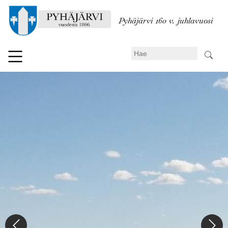
Hyppää
pääsisältöön
Pyhäjärvi 160 v. juhlavuosi
Search