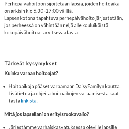
Perhepäivähoitoon sijoitetaan lapsia, joiden hoitoaika
on arkisin klo 6.30 -17:00 välillä.
Lapsen kotona tapahtuva perhepäivähoito järjestetään,
jos perheessä on vähintään neljä alle kouluikäistä
kokopäivähoitoa tarvitsevaa lasta.
Tärkeät kysymykset
Kuinka varaan hoitoajat?
Hoitoaikoja pääset varaamaan DaisyFamilyn kautta.
Lisätietoa ja ohjeita hoitoaikojen varaamisesta saat
tästä
linkistä.
Mitä jos lapsellani on erityisruokavalio?
Järjestämme varhaiskasvatuksessa oleville lapsille