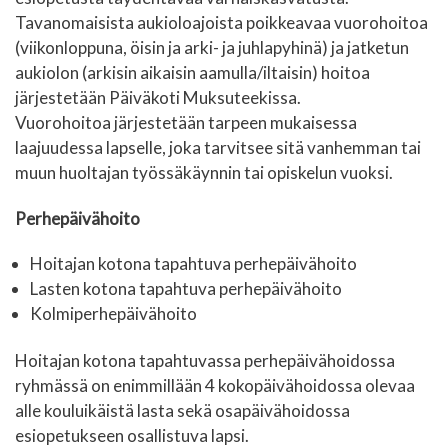
Tavanomaisista aukioloajoista poikkeavaa vuorohoitoa
(viikonloppuna, öisin ja arki- ja juhlapyhinä) ja jatketun
aukiolon (arkisin aikaisin aamulla/iltaisin) hoitoa
järjestetään Päiväkoti Muksuteekissa.
Vuorohoitoa järjestetään tarpeen mukaisessa
laajuudessa lapselle, joka tarvitsee sitä vanhemman tai
muun huoltajan työssäkäynnin tai opiskelun vuoksi.
Perhepäivähoito
Hoitajan kotona tapahtuva perhepäivähoito
Lasten kotona tapahtuva perhepäivähoito
Kolmiperhepäivähoito
Hoitajan kotona tapahtuvassa perhepäivähoidossa
ryhmässä on enimmillään 4 kokopäivähoidossa olevaa
alle kouluikäistä lasta sekä osapäivähoidossa
esiopetukseen osallistuva lapsi.