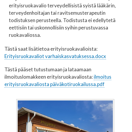
erityisruokavalio terveydellisistä syistä lääkärin,
terveydenhoitajan tai ravitsemusterapeutin
todistuksen perusteella. Todistusta ei edellytetä
eettisiin tai uskonnollisiin syihin perustuvassa
ruokavaliossa.
Tästä saat lisätietoa erityisruokavalioista:
Erityisruokavaliot varhaiskasvatuksessa.docx
Tästä pääset tutustumaan ja lataamaan
ilmoituslomakkeen erityisruokavaliosta:
ilmoitus
erityisruokavaliosta päiväkotiruokailussa.pdf