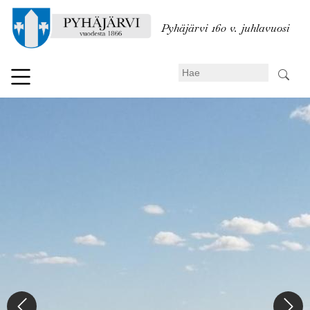
Hyppää
pääsisältöön
Pyhäjärvi 160 v. juhlavuosi
Search