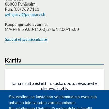
86800 Pyhäsalmi
Puh. (08) 769 7111
pyhajarvi@pyhajarvi.fi
Kaupungintalo avoinna:
MA-PE klo 9.00-11.00 ja klo 12.00-15.00
Saavutettavuusseloste
Kartta
Tämä sisältö estettiin, koska upotusevästeet ei
ole hyväksytty
Sivustollamme käytetään välttämättömiä evästeitä
HYVÄKSY KAIKKI EVÄSTEET
palvelun toimivuuden varmistamiseen.
Sivustollamme käytettäviä valinnaisia evästeitä