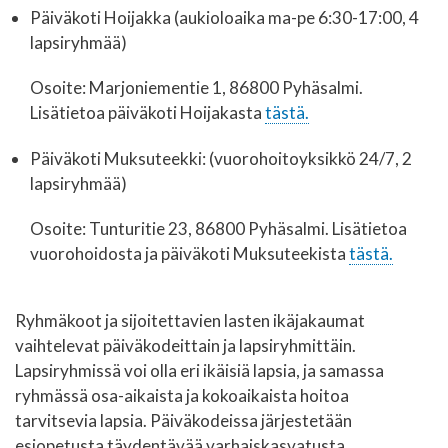
Päiväkoti Hoijakka (aukioloaika ma-pe 6:30-17:00, 4
lapsiryhmää)
Osoite: Marjoniementie 1, 86800 Pyhäsalmi.
Lisätietoa päiväkoti Hoijakasta
tästä.
Päiväkoti Muksuteekki: (vuorohoitoyksikkö 24/7, 2
lapsiryhmää)
Osoite: Tunturitie 23, 86800 Pyhäsalmi. Lisätietoa
vuorohoidosta ja päiväkoti Muksuteekista
tästä.
Ryhmäkoot ja sijoitettavien lasten ikäjakaumat
vaihtelevat päiväkodeittain ja lapsiryhmittäin.
Lapsiryhmissä voi olla eri ikäisiä lapsia, ja samassa
ryhmässä osa-aikaista ja kokoaikaista hoitoa
tarvitsevia lapsia. Päiväkodeissa järjestetään
esiopetusta täydentävää varhaiskasvatusta.