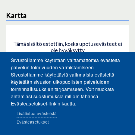
Kartta
Tämä sisältö estettiin, koska upotusevästeet ei
ole hyväksytty
Sivustollamme käytetään välttämättömiä evästeitä
HYVÄKSY KAIKKI EVÄSTEET
palvelun toimivuuden varmistamiseen.
Sivustollamme käytettäviä valinnaisia evästeitä
käytetään sivuston ulkopuolisten palveluiden
Hyväksy vain upotusevästeet
toiminnallisuuksien tarjoamiseen. Voit muokata
antamiasi suostumuksia milloin tahansa
Evästeasetukset-linkin kautta.
Lisätietoa evästeistä
Evästeasetukset
Sosiaalinen media