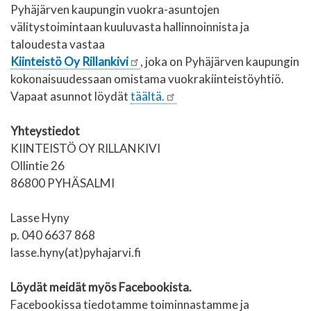
Pyhäjärven kaupungin vuokra-asuntojen
välitystoimintaan kuuluvasta hallinnoinnista ja
taloudesta vastaa
Kiinteistö Oy Rillankivi
, joka on Pyhäjärven kaupungin
kokonaisuudessaan omistama vuokrakiinteistöyhtiö.
Vapaat asunnot löydät
täältä.
Yhteystiedot
KIINTEISTÖ OY RILLANKIVI
Ollintie 26
86800 PYHÄSALMI
Lasse Hyny
p.
040 6637 868
lasse.hyny(at)pyhajarvi.fi
Löydät meidät myös Facebookista.
Facebookissa tiedotamme toiminnastamme ja