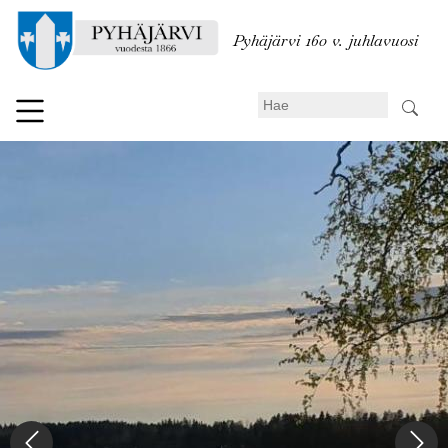
Hyppää
pääsisältöön
Pyhäjärvi 160 v. juhlavuosi
Search