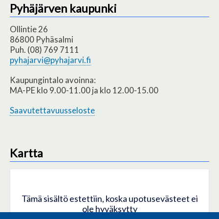
Pyhäjärven kaupunki
Ollintie 26
86800 Pyhäsalmi
Puh. (08) 769 7111
pyhajarvi@pyhajarvi.fi
Kaupungintalo avoinna:
MA-PE klo 9.00-11.00 ja klo 12.00-15.00
Saavutettavuusseloste
Kartta
Tämä sisältö estettiin, koska upotusevästeet ei
ole hyväksytty