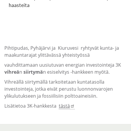
haasteita
Pihtipudas, Pyhäjärvi ja Kiuruvesi ryhtyvät kunta- ja
maakuntarajat ylittävässä yhteistyössä
vauhdittamaan uusiutuvan energian investointeja 3K
vihreä
n
siirtymä
n esiselvitys -hankkeen myötä.
Vihreällä siirtymällä tarkoitetaan kuntatasolla
investointeja, jotka eivät perustu luonnonvarojen
ylikulutukseen ja fossiilisiin polttoaineisiin.
Lisätietoa 3K-hankkesta
tästä