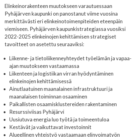
Elinkeinorakenteen muutokseen varautuessaan
Pyhäjärven kaupunki on panostanut viime vuosina
merkittävästi eri elinkeinotoimenpiteiden eteenpäin
viemiseen. Pyhäjärven kaupunkistrategiassa vuosiksi
2022-2025 elinkeinojen kehittämisen strategiset
tavoitteet on asetettu seuraaviksi:
Liikenne- ja tietoliikenneyhteydet työelämän ja vapaa-
ajan muutokseen vastaamassa
Liikenteen ja logistiikan virran hyödyntäminen
elinkeinojen kehittämisessä
Ainutlaatuinen maanalainen infrastruktuuri ja
maanalaisen toiminnan osaaminen
Paikallisten osaamisklustereiden rakentaminen
Resurssiviisas Pyhäjärvi
Uusiutuva energia luo työtä ja toimeentuloa
Kestävät ja vaikuttavat investoinnit
Alueellinen yhteistyö vastaamaan elinvoimatyön