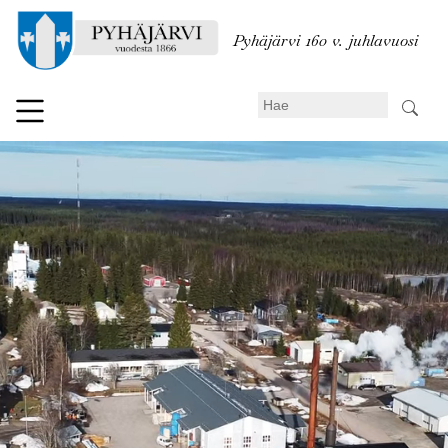
Hyppää
pääsisältöön
Pyhäjärvi 160 v. juhlavuosi
Search