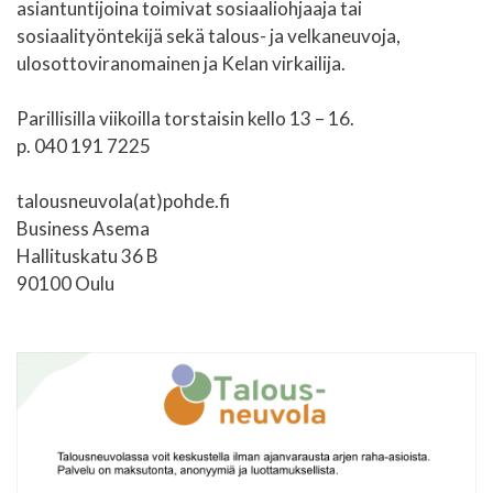
asiantuntijoina toimivat sosiaaliohjaaja tai
sosiaalityöntekijä sekä talous- ja velkaneuvoja,
ulosottoviranomainen ja Kelan virkailija.
Parillisilla viikoilla torstaisin kello 13 – 16.
p. 040 191 7225
talousneuvola(at)pohde.fi
Business Asema
Hallituskatu 36 B
90100 Oulu