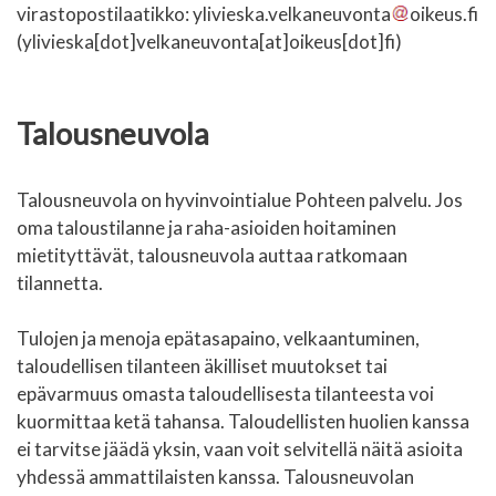
virastopostilaatikko:
ylivieska.velkaneuvonta
oikeus.fi
(ylivieska[dot]velkaneuvonta[at]oikeus[dot]fi)
Talousneuvola
Talousneuvola on hyvinvointialue Pohteen palvelu. Jos
oma taloustilanne ja raha-asioiden hoitaminen
mietityttävät, talousneuvola auttaa ratkomaan
tilannetta.
Tulojen ja menoja epätasapaino, velkaantuminen,
taloudellisen tilanteen äkilliset muutokset tai
epävarmuus omasta taloudellisesta tilanteesta voi
kuormittaa ketä tahansa. Taloudellisten huolien kanssa
ei tarvitse jäädä yksin, vaan voit selvitellä näitä asioita
yhdessä ammattilaisten kanssa. Talousneuvolan