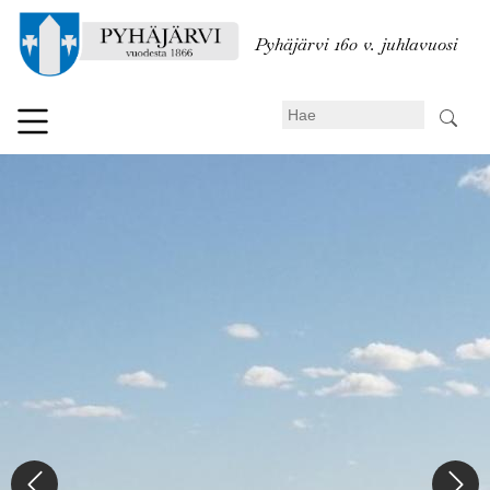
Hyppää
pääsisältöön
Pyhäjärvi 160 v. juhlavuosi
Search