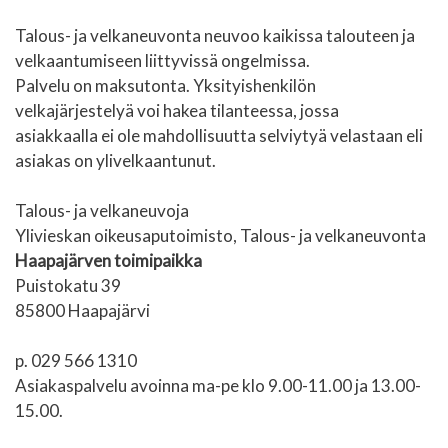
Talous- ja velkaneuvonta neuvoo kaikissa talouteen ja
velkaantumiseen liittyvissä ongelmissa.
Palvelu on maksutonta. Yksityishenkilön
velkajärjestelyä voi hakea tilanteessa, jossa
asiakkaalla ei ole mahdollisuutta selviytyä velastaan eli
asiakas on ylivelkaantunut.
Talous- ja velkaneuvoja
Ylivieskan oikeusaputoimisto, Talous- ja velkaneuvonta
Haapajärven toimipaikka
Puistokatu 39
85800 Haapajärvi
p. 029 566 1310
Asiakaspalvelu avoinna ma-pe klo 9.00-11.00 ja 13.00-
15.00.