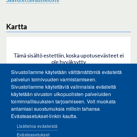
Kartta
Tämä sisältö estettiin, koska upotusevästeet ei
ole hyväksytty
Sivustollamme käytetään välttämättömiä evästeitä
HYVÄKSY KAIKKI EVÄSTEET
palvelun toimivuuden varmistamiseen.
Sivustollamme käytettäviä valinnaisia evästeitä
käytetään sivuston ulkopuolisten palveluiden
Hyväksy vain upotusevästeet
toiminnallisuuksien tarjoamiseen. Voit muokata
antamiasi suostumuksia milloin tahansa
Evästeasetukset-linkin kautta.
Lisätietoa evästeistä
Evästeasetukset