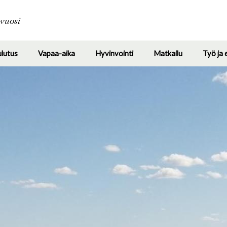
Hyppää
pääsisältöön
avuosi
ulutus
Vapaa-aika
Hyvinvointi
Matkailu
Työ ja 
Toggle
Toggle
Toggle
Toggle
submenu
submenu
submenu
submenu