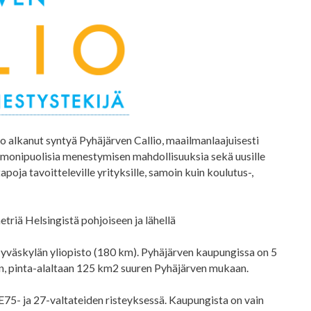
o alkanut syntyä Pyhäjärven Callio, maailmanlaajuisesti
a monipuolisia menestymisen mahdollisuuksia sekä uusille
tapoja tavoitteleville yrityksille, samoin kuin koulutus-,
etriä Helsingistä pohjoiseen ja lähellä
Jyväskylän yliopisto (180 km). Pyhäjärven kaupungissa on 5
an, pinta-alaltaan 125 km2 suuren Pyhäjärven mukaan.
 E75- ja 27-valtateiden risteyksessä. Kaupungista on vain