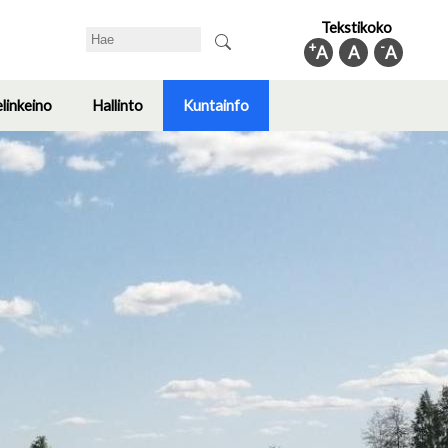
Tekstikoko
Search
+
-
A
A
A
elinkeino
Hallinto
Kuntainfo
Toggle
Toggle
Toggle
submenu
submenu
submenu