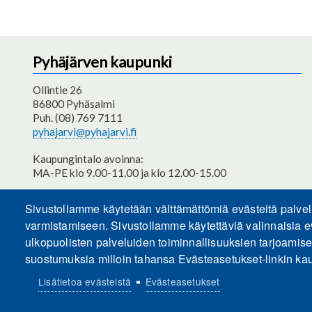
Pyhäjärven kaupunki
Ollintie 26
86800 Pyhäsalmi
Puh. (08) 769 7111
pyhajarvi@pyhajarvi.fi
Kaupungintalo avoinna:
MA-PE klo 9.00-11.00 ja klo 12.00-15.00
Saavutettavuusseloste
Sivustollamme käytetään välttämättömiä evästeitä palve
varmistamiseen. Sivustollamme käytettäviä valinnaisia e
ulkopuolisten palveluiden toiminnallisuuksien tarjoamis
suostumuksia milloin tahansa Evästeasetukset-linkin kau
Lisätietoa evästeistä
Evästeasetukset
Evästeasetukset