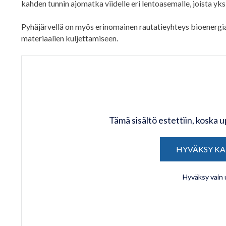
kahden tunnin ajomatka viidelle eri lentoasemalle, joista yk
Pyhäjärvellä on myös erinomainen rautatieyhteys bioenergi
materiaalien kuljettamiseen.
Tämä sisältö estettiin, koska 
HYVÄKSY KA
Hyväksy vain