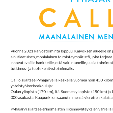
Vuonna 2021 kaivostoiminta loppuu. Kaivoksen alueelle on j
ainutlaatuinen, monialainen toimintaympäristö, joka tarjoa
innovatiivisille hankkeille, että vakiintuneille, uusia toiminta
tutkimus- ja tuotekehitystoiminnalle.
Callio sijaitsee Pyhäjärvellä keskellä Suomea noin 450 kilom
yhteistyökorkeakouluja:
Oulun yliopisto (170 km), Itä-Suomen yliopisto (150 km) ja 
000 asukasta. Kaupunki on saanut nimensä viereisen kalais
Pyhäjärvi sijaitsee erinomaisten liikenneyhteyksien varrella