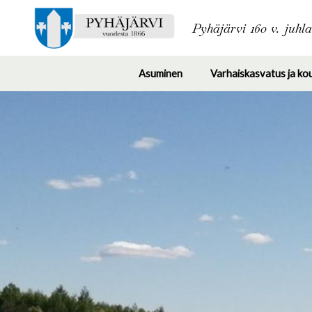
Pyhäjärvi 160 v. juhl
Asuminen
Varhaiskasvatus ja ko
Toggle
submenu