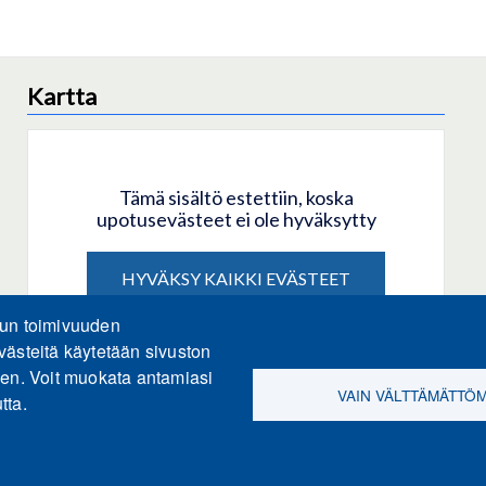
Kartta
Tämä sisältö estettiin, koska
upotusevästeet ei ole hyväksytty
HYVÄKSY KAIKKI EVÄSTEET
lun toimivuuden
Hyväksy vain upotusevästeet
västeitä käytetään sivuston
een. Voit muokata antamiasi
VAIN VÄLTTÄMÄTTÖ
tta.