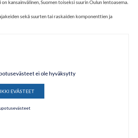
si on kansainvälinen, Suomen toiseksi suurin Oulun lentoasema.
ajakeiden sekä suurten tai raskaiden komponenttien ja
upotusevästeet ei ole hyväksytty
IKKI EVÄSTEET
 upotusevästeet