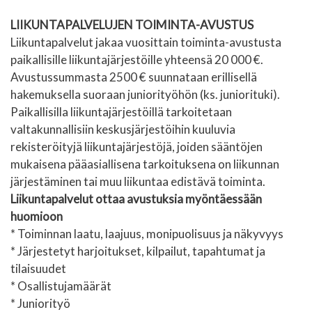
LIIKUNTAPALVELUJEN TOIMINTA-AVUSTUS
Liikuntapalvelut jakaa vuosittain toiminta-avustusta
paikallisille liikuntajärjestöille yhteensä 20 000 €.
Avustussummasta 2500 € suunnataan erillisellä
hakemuksella suoraan juniorityöhön (ks. juniorituki).
Paikallisilla liikuntajärjestöillä tarkoitetaan
valtakunnallisiin keskusjärjestöihin kuuluvia
rekisteröityjä liikuntajärjestöjä, joiden sääntöjen
mukaisena pääasiallisena tarkoituksena on liikunnan
järjestäminen tai muu liikuntaa edistävä toiminta.
Liikuntapalvelut ottaa avustuksia myöntäessään
huomioon
* Toiminnan laatu, laajuus, monipuolisuus ja näkyvyys
* Järjestetyt harjoitukset, kilpailut, tapahtumat ja
tilaisuudet
* Osallistujamäärät
* Juniorityö