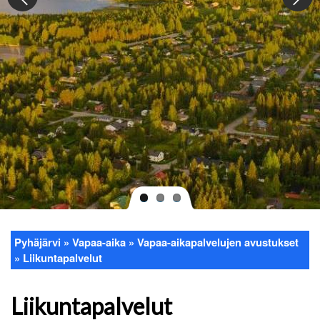
Pyhäjärvi
Vapaa-aika
Vapaa-aikapalvelujen avustukset
Murupolku
Liikuntapalvelut
Liikuntapalvelut