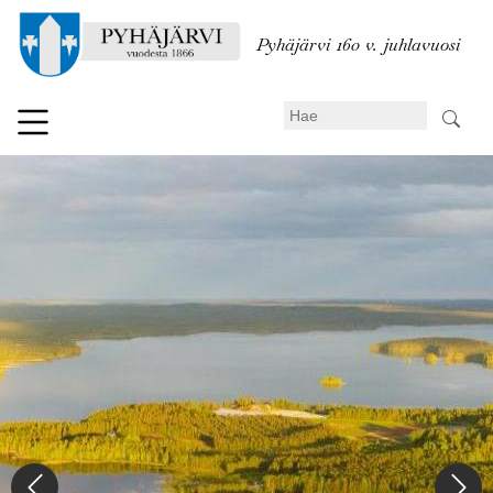
Hyppää
pääsisältöön
Pyhäjärvi 160 v. juhlavuosi
Search