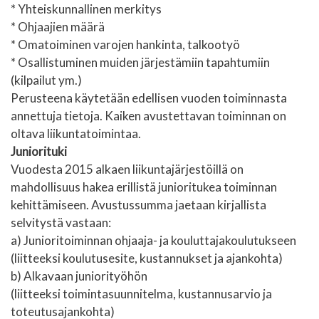
* Yhteiskunnallinen merkitys
* Ohjaajien määrä
* Omatoiminen varojen hankinta, talkootyö
* Osallistuminen muiden järjestämiin tapahtumiin
(kilpailut ym.)
Perusteena käytetään edellisen vuoden toiminnasta
annettuja tietoja. Kaiken avustettavan toiminnan on
oltava liikuntatoimintaa.
Juniorituki
Vuodesta 2015 alkaen liikuntajärjestöillä on
mahdollisuus hakea erillistä junioritukea toiminnan
kehittämiseen. Avustussumma jaetaan kirjallista
selvitystä vastaan:
a) Junioritoiminnan ohjaaja- ja kouluttajakoulutukseen
(liitteeksi koulutusesite, kustannukset ja ajankohta)
b) Alkavaan juniorityöhön
(liitteeksi toimintasuunnitelma, kustannusarvio ja
toteutusajankohta)