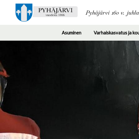
Pyhäjärvi 160 v. juhl
Asuminen
Varhaiskasvatus ja ko
Toggle
submenu