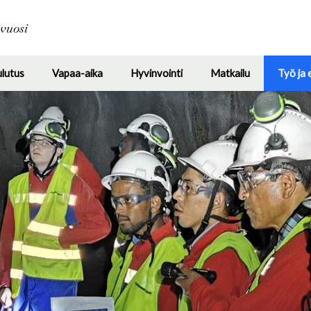
Hyppää
pääsisältöön
avuosi
ulutus
Vapaa-aika
Hyvinvointi
Matkailu
Työ ja 
Toggle
Toggle
Toggle
Toggle
submenu
submenu
submenu
submenu