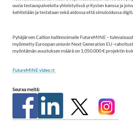
uusia testauspalveluita yhteistyössä yritysten kanssa ja jois
kehitetään ja testataan sekä aidossa että simuloidussa digit
Pyhäjärven Callion hallinnoimalle FutureMINE – tulevaisuude
myönnetty Euroopan unionin Next Generation EU -rahoitust
myöntämän avustuksen määrä on 1.050.000 € projektin koko
FutureMINE video
Seuraa meitä: