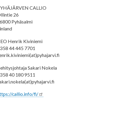
YHÄJÄRVEN CALLIO
llintie 26
6800 Pyhäsalmi
inland
EO Henrik Kiviniemi
358 44 445 7701
enrik.kiviniemi(at)pyhajarvi.fi
ehitysjohtaja Sakari Nokela
358 40 180 9511
akari.nokela(at)pyhajarvi.fi
ttps://callio.info/fi/