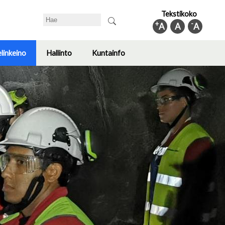
Tekstikoko
Search
+
-
A
A
A
elinkeino
Hallinto
Kuntainfo
Toggle
Toggle
Toggle
submenu
submenu
submenu