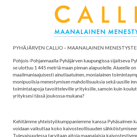
PYHÄJÄRVEN CALLIO – MAANALAINEN MENESTYSTE
Pohjois-Pohjanmaalla Pyhäjärven kaupungissa sijaitseva Py
se ulottuu 1 445 metriä maan pinnan alapuolelle. Alueelle on 
maailmanlaajuisesti ainutlaatuinen, monialainen toimintaymp
monipuolisia menestymisen mahdollisuuksia sekä uusille innova
toimintatapoja tavoitteleville yrityksille, samoin kuin koulu
yrityksesi tässä joukossa mukana?
Kehitämme yhteistyökumppaniemme kanssa Pyhäsalmen kaivok
voidaan vaikuttaa koko kaivosteollisuuden sähköistymiseen 
Tulevaisuudessa tarvitaan aitoja maanalaisia kaivostestiymp