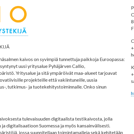
P
O
8
F
C
KIJÄ
+
h
häsalmen kaivos on syvimpiä tunnettuja paikkoja Euroopassa:
syntynyt uusi yritysalue Pyhäjärven Callio,
K
äristö. Yritysalue ja sitä ympäröivät maa-alueet tarjoavat
+
tiivisille projekteille että vakiintuneille, uusia
s
tus-, tutkimus- ja tuotekehitystoiminnalle. Onko sinun
h
sesta tulevaisuuden digitaalista testikaivosta, jolla
ja digitalisaatioon Suomessa ja myös kansainvälisesti.
äristöjä, jossa suunnitellaan toimintamalleja sekä kehitetään