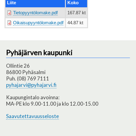
Liite
Koko
Tietopyyntölomake.pdf
167.87 kt
Oikaisupyyntölomake.pdf
44.87 kt
Pyhäjärven kaupunki
Ollintie 26
86800 Pyhäsalmi
Puh. (08) 769 7111
pyhajarvi@pyhajarvi.fi
Kaupungintalo avoinna:
MA-PE klo 9.00-11.00 ja klo 12.00-15.00
Saavutettavuusseloste