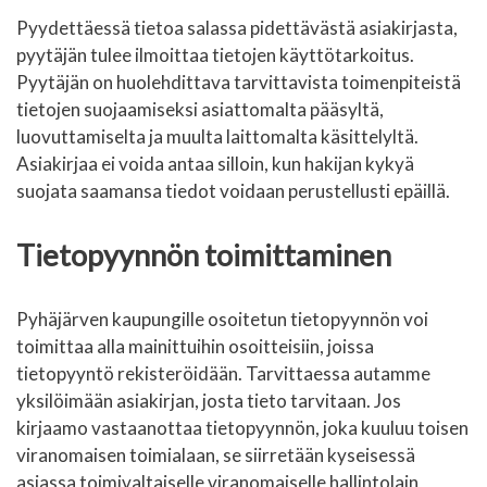
Pyydettäessä tietoa salassa pidettävästä asiakirjasta,
pyytäjän tulee ilmoittaa tietojen käyttötarkoitus.
Pyytäjän on huolehdittava tarvittavista toimenpiteistä
tietojen suojaamiseksi asiattomalta pääsyltä,
luovuttamiselta ja muulta laittomalta käsittelyltä.
Asiakirjaa ei voida antaa silloin, kun hakijan kykyä
suojata saamansa tiedot voidaan perustellusti epäillä.
Tietopyynnön toimittaminen
Pyhäjärven kaupungille osoitetun tietopyynnön voi
toimittaa alla mainittuihin osoitteisiin, joissa
tietopyyntö rekisteröidään. Tarvittaessa autamme
yksilöimään asiakirjan, josta tieto tarvitaan. Jos
kirjaamo vastaanottaa tietopyynnön, joka kuuluu toisen
viranomaisen toimialaan, se siirretään kyseisessä
asiassa toimivaltaiselle viranomaiselle hallintolain