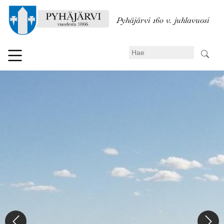
Hyppää
pääsisältöön
Pyhäjärvi 160 v. juhlavuosi
Search