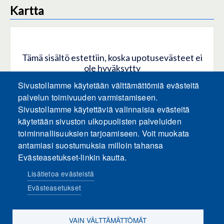
Kartta
Tämä sisältö estettiin, koska upotusevästeet ei
ole hyväksytty
Sivustollamme käytetään välttämättömiä evästeitä
HYVÄKSY KAIKKI EVÄSTEET
palvelun toimivuuden varmistamiseen.
Sivustollamme käytettäviä valinnaisia evästeitä
käytetään sivuston ulkopuolisten palveluiden
Hyväksy vain upotusevästeet
toiminnallisuuksien tarjoamiseen. Voit muokata
antamiasi suostumuksia milloin tahansa
Evästeasetukset-linkin kautta.
Lisätietoa evästeistä
Evästeasetukset
Sosiaalinen media
VAIN VÄLTTÄMÄTTÖMÄT