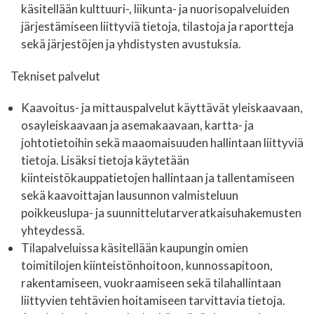
käsitellään kulttuuri-, liikunta- ja nuorisopalveluiden
järjestämiseen liittyviä tietoja, tilastoja ja raportteja
sekä järjestöjen ja yhdistysten avustuksia.
Tekniset palvelut
Kaavoitus- ja mittauspalvelut käyttävät yleiskaavaan,
osayleiskaavaan ja asemakaavaan, kartta- ja
johtotietoihin sekä maaomaisuuden hallintaan liittyviä
tietoja. Lisäksi tietoja käytetään
kiinteistökauppatietojen hallintaan ja tallentamiseen
sekä kaavoittajan lausunnon valmisteluun
poikkeuslupa- ja suunnittelutarveratkaisuhakemusten
yhteydessä.
Tilapalveluissa käsitellään kaupungin omien
toimitilojen kiinteistönhoitoon, kunnossapitoon,
rakentamiseen, vuokraamiseen sekä tilahallintaan
liittyvien tehtävien hoitamiseen tarvittavia tietoja.