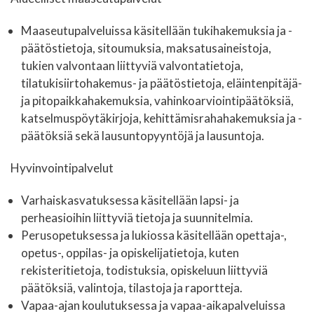
Maaseutupalveluissa käsitellään tukihakemuksia ja -
päätöstietoja, sitoumuksia, maksatusaineistoja,
tukien valvontaan liittyviä valvontatietoja,
tilatukisiirtohakemus- ja päätöstietoja, eläintenpitäjä-
ja pitopaikkahakemuksia, vahinkoarviointipäätöksiä,
katselmuspöytäkirjoja, kehittämisrahahakemuksia ja -
päätöksiä sekä lausuntopyyntöjä ja lausuntoja.
Hyvinvointipalvelut
Varhaiskasvatuksessa käsitellään lapsi- ja
perheasioihin liittyviä tietoja ja suunnitelmia.
Perusopetuksessa ja lukiossa käsitellään opettaja-,
opetus-, oppilas- ja opiskelijatietoja, kuten
rekisteritietoja, todistuksia, opiskeluun liittyviä
päätöksiä, valintoja, tilastoja ja raportteja.
Vapaa-ajan koulutuksessa ja vapaa-aikapalveluissa