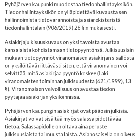
Pyhäjärven kaupunki muodostaa tiedonhallintayksikön.
Tiedonhallintayksikön on ylläpidettävä kuvausta sen
hallinnoimista tietovarannoista ja asiarekisteristä
tiedonhallintalain (906/2019) 28 §:n mukaisesti.
Asiakirjajulkisuuskuvaus on yksi tavoista avustaa
kansalaista kohdistamaan tietopyyntönsä. Julkisuuslain
mukaan tietopyynnöt viranomaisen asiakirjan sisällöstä
on yksilöitävä riittävästi siten, että viranomainen voi
selvittää, mitä asiakirjaa pyyntö koskee (Laki
viranomaisten toiminnan julkisuudesta (621/1999), 13
§). Viranomaisen velvollisuus on avustaa tiedon
pyytäjää asiakirjan yksilöinnissä.
Pyhäjärven kaupungin asiakirjat ovat pääosin julkisia.
Asiakirjat voivat sisältää myös salassa pidettävää
tietoa. Salassapidolle on oltava aina peruste
julkisuuslaista tai muusta laista. Asianosaisella on oikeus