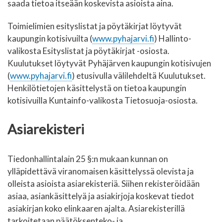
saada tietoa itseään koskevista asioista aina.
Toimielimien esityslistat ja pöytäkirjat löytyvät
kaupungin kotisivuilta (
www.pyhajarvi.fi
) Hallinto-
valikosta Esityslistat ja pöytäkirjat -osiosta.
Kuulutukset löytyvät Pyhäjärven kaupungin kotisivujen
(
www.pyhajarvi.fi
) etusivulla välilehdeltä Kuulutukset.
Henkilötietojen käsittelystä on tietoa kaupungin
kotisivuilla Kuntainfo-valikosta Tietosuoja-osiosta.
Asiarekisteri
Tiedonhallintalain 25 §:n mukaan kunnan on
ylläpidettävä viranomaisen käsittelyssä olevista ja
olleista asioista asiarekisteriä. Siihen rekisteröidään
asiaa, asiankäsittelyä ja asiakirjoja koskevat tiedot
asiakirjan koko elinkaaren ajalta. Asiarekisterillä
tarkoitetaan päätöksenteko- ja