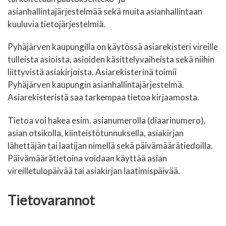
asianhallintajärjestelmää sekä muita asianhallintaan
kuuluvia tietojärjestelmiä.
Pyhäjärven kaupungilla on käytössä asiarekisteri vireille
tulleista asioista, asioiden käsittelyvaiheista sekä niihin
liittyvistä asiakirjoista. Asiarekisterinä toimii
Pyhäjärven kaupungin asianhallintajärjestelmä.
Asiarekisteristä saa tarkempaa tietoa kirjaamosta.
Tietoa voi hakea esim. asianumerolla (diaarinumero),
asian otsikolla, kiinteistötunnuksella, asiakirjan
lähettäjän tai laatijan nimellä sekä päivämäärätiedoilla.
Päivämäärätietoina voidaan käyttää asian
vireilletulopäivää tai asiakirjan laatimispäivää.
Tietovarannot