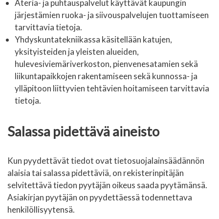
Ateria- ja puhtauspalvelut käyttävät kaupungin
järjestämien ruoka- ja siivouspalvelujen tuottamiseen
tarvittavia tietoja.
Yhdyskuntatekniikassa käsitellään katujen,
yksityisteiden ja yleisten alueiden,
hulevesiviemäriverkoston, pienvenesatamien sekä
liikuntapaikkojen rakentamiseen sekä kunnossa- ja
ylläpitoon liittyvien tehtävien hoitamiseen tarvittavia
tietoja.
Salassa pidettävä aineisto
Kun pyydettävät tiedot ovat tietosuojalainsäädännön
alaisia tai salassa pidettäviä, on rekisterinpitäjän
selvitettävä tiedon pyytäjän oikeus saada pyytämänsä.
Asiakirjan pyytäjän on pyydettäessä todennettava
henkilöllisyytensä.