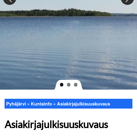
Pyhäjärvi
Kuntainfo
Asiakirjajulkisuuskuvaus
Murupolku
Asiakirjajulkisuuskuvaus