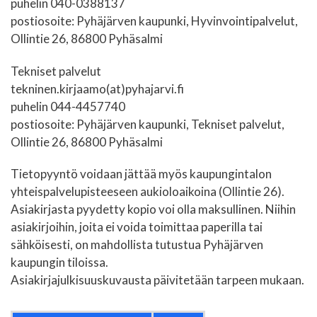
puhelin 040-0388137
postiosoite: Pyhäjärven kaupunki, Hyvinvointipalvelut,
Ollintie 26, 86800 Pyhäsalmi
Tekniset palvelut
tekninen.kirjaamo(at)pyhajarvi.fi
puhelin 044-4457740
postiosoite: Pyhäjärven kaupunki, Tekniset palvelut,
Ollintie 26, 86800 Pyhäsalmi
Tietopyyntö voidaan jättää myös kaupungintalon
yhteispalvelupisteeseen aukioloaikoina (Ollintie 26).
Asiakirjasta pyydetty kopio voi olla maksullinen. Niihin
asiakirjoihin, joita ei voida toimittaa paperilla tai
sähköisesti, on mahdollista tutustua Pyhäjärven
kaupungin tiloissa.
Asiakirjajulkisuuskuvausta päivitetään tarpeen mukaan.