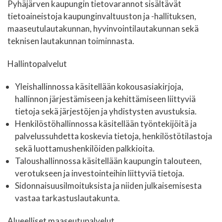
Pyhäjärven kaupungin tietovarannot sisältävät
tietoaineistoja kaupunginvaltuuston ja -hallituksen,
maaseutulautakunnan, hyvinvointilautakunnan sekä
teknisen lautakunnan toiminnasta.
Hallintopalvelut
Yleishallinnossa käsitellään kokousasiakirjoja,
hallinnon järjestämiseen ja kehittämiseen liittyviä
tietoja sekä järjestöjen ja yhdistysten avustuksia.
Henkilöstöhallinnossa käsitellään työntekijöitä ja
palvelussuhdetta koskevia tietoja, henkilöstötilastoja
sekä luottamushenkilöiden palkkioita.
Taloushallinnossa käsitellään kaupungin talouteen,
verotukseen ja investointeihin liittyviä tietoja.
Sidonnaisuusilmoituksista ja niiden julkaisemisesta
vastaa tarkastuslautakunta.
Alueelliset maaseutupalvelut