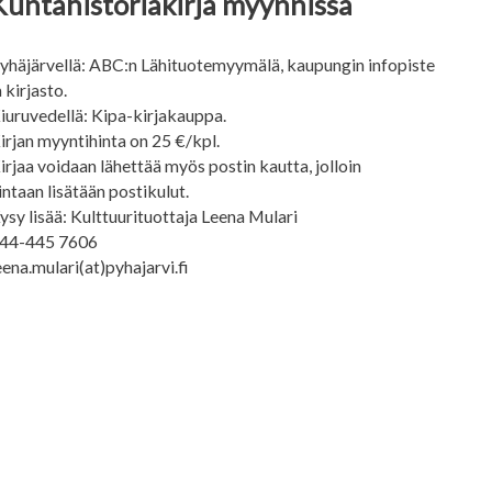
Kuntahistoriakirja myynnissä
yhäjärvellä: ABC:n Lähituotemyymälä, kaupungin infopiste
a kirjasto.
iuruvedellä: Kipa-kirjakauppa.
irjan myyntihinta on 25 €/kpl.
irjaa voidaan lähettää myös postin kautta, jolloin
intaan lisätään postikulut.
ysy lisää: Kulttuurituottaja Leena Mulari
44-445 7606
eena.mulari(at)pyhajarvi.fi