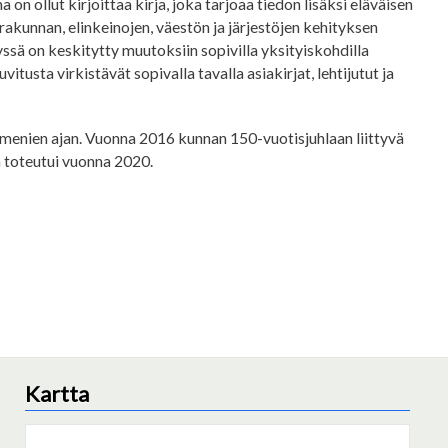
on ollut kirjoittaa kirja, joka tarjoaa tiedon lisäksi eläväisen
kunnan, elinkeinojen, väestön ja järjestöjen kehityksen
yssä on keskitytty muutoksiin sopivilla yksityiskohdilla
tusta virkistävät sopivalla tavalla asiakirjat, lehtijutut ja
mmenien ajan. Vuonna 2016 kunnan 150-vuotisjuhlaan liittyvä
a toteutui vuonna 2020.
Kartta