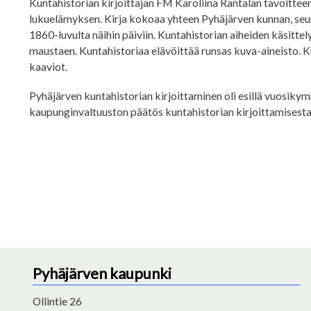
Kuntahistorian kirjoittajan FM Karoliina Rantalan tavoitteena 
lukuelämyksen. Kirja kokoaa yhteen Pyhäjärven kunnan, seura
1860-luvulta näihin päiviin. Kuntahistorian aiheiden käsittel
maustaen. Kuntahistoriaa elävöittää runsas kuva-aineisto. Kuvi
kaaviot.
Pyhäjärven kuntahistorian kirjoittaminen oli esillä vuosiky
kaupunginvaltuuston päätös kuntahistorian kirjoittamisest
Pyhäjärven kaupunki
Ollintie 26