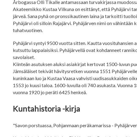
Årbogassa Olli Tikalle antamassaan turvakirjassa muodossa
Akateemikko Kustaa Vilkuna on esittänyt, että Pyhäjärvi tar
järveä. Sana pyhä on pronssikautinen laina ja tarkoitti tuolloi
Pyhäjärvi oli silloin Rajajärvi. Pyhäjärven nimi on vähintään 
tuhatvuotinen.
Pyhäjärvi syntyi 9500 vuotta sitten. Kautta vuosituhansien asu
kutsuttu lappalaisiksi. Pyhäjärvellä ovat kohdanneet rannikon 
savolaiset.
Kiinteän asutuksen aluksi asiakirjat kertovat 1500-luvun puoli
Jämsäläiset tekivät hävitysretken vuonna 1551 Pyhäjärvelle.
kuninkaan luo ja Kustaa Vaasa vahvisti uudisasukkaiden oik
1553 jo kuusi taloa. 1600-luvulla oli 740 asukasta. Vuonna 
vuonna 1920 jo peräti 6425 henkeä.
Kuntahistoria -kirja
"Savon porstuassa, Pohjanmaan peräkamarissa - Pyhäjärven 