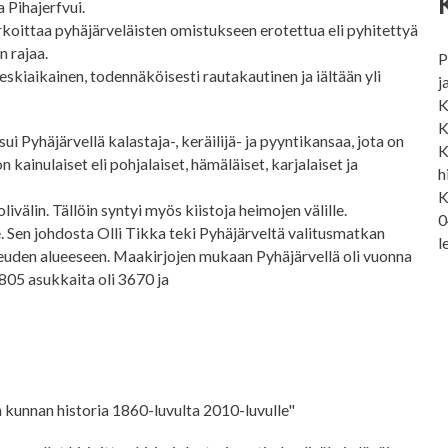
 Pihajerfvui.
koittaa pyhäjärveläisten omistukseen erotettua eli pyhitettyä
n rajaa.
P
keskiaikainen, todennäköisesti rautakautinen ja iältään yli
j
K
K
i Pyhäjärvellä kalastaja-, keräilijä- ja pyyntikansaa, jota on
K
kainulaiset eli pohjalaiset, hämäläiset, karjalaiset ja
h
K
välin. Tällöin syntyi myös kiistoja heimojen välille.
0
 Sen johdosta Olli Tikka teki Pyhäjärveltä valitusmatkan
l
euden alueeseen. Maakirjojen mukaan Pyhäjärvellä oli vuonna
1805 asukkaita oli 3670 ja
kunnan historia 1860-luvulta 2010-luvulle"