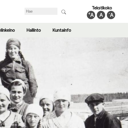
Tekstikoko
Search
+
-
A
A
A
elinkeino
Hallinto
Kuntainfo
Toggle
Toggle
Toggle
submenu
submenu
submenu