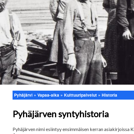
Pyhäjärvi
Vapaa-aika
Kulttuuripalvelut
Historia
Murupolku
Pyhäjärven syntyhistoria
Pyhäjärven nimi esiintyy ensimmäisen kerran asiakirjoissa