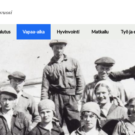
Hyppää
pääsisältöön
avuosi
ulutus
Vapaa-aika
Hyvinvointi
Matkailu
Työ ja 
Toggle
Toggle
Toggle
Toggle
submenu
submenu
submenu
submenu