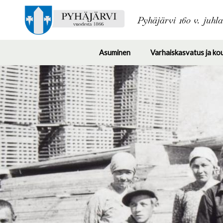
Pyhäjärvi 160 v. juhl
Asuminen
Varhaiskasvatus ja ko
Toggle
submenu