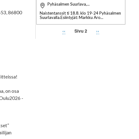
Pyhäsalmen Suurlava,...
 453, 86800
Naistentanssit ti 18.8. klo 19-24 Pyhäsalmen
Suurlavalla.Esiintyjät: Markku Aro...
Edellinen
‹‹
Seuraava
››
Sivu 2
Sivutus
sivu
sivu
itteissa!
ma, on osa
i Oulu2026 -
kset”
ilijan