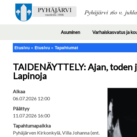
Pyhäjärvi 160 v. juhl
Asuminen
Varhaiskasvatus ja ko
Toggle
submenu
Etusivu
Etusivu
Tapahtumat
Murupolku
TAIDENÄYTTELY: Ajan, toden ja 
Lapinoja
Alkaa
06.07.2026 12:00
Päättyy
11.07.2026 16:00
Tapahtumapaikka
Pyhäjärven Kirkonkylä, Villa Johanna (ent.