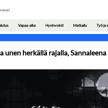
Hyppää
pääsisältöön
avuosi
ulutus
Vapaa-aika
Hyvinvointi
Matkailu
Työ ja 
Toggle
Toggle
Toggle
Toggle
submenu
submenu
submenu
submenu
unen herkällä rajalla, Sannaleena