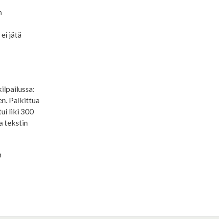
n
ei jätä
ilpailussa:
en. Palkittua
ui liki 300
ja tekstin
n