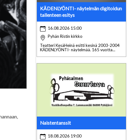
KÄDENLYÖNTI- näytelmän digitoidun
tallenteen esitys
16.08.2026 15:00
Pyhän Ristin kirkko
Teatteri KesäHeinä esitti kesinä 2003-2004
KÄDENLYÖNTI- näytelmää. 165 vuotta...
ohannaan,
Naistentanssit
18.08.2026 19:00