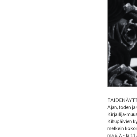
TAIDENÄYTT
Ajan, toden ja 
Kirjailija-mu
Kihupäivien k
melkein kokon
ma 6.7. - la 11