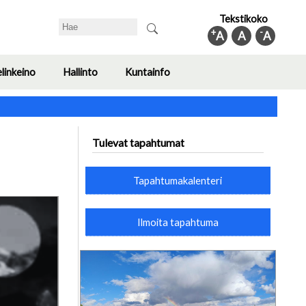
Tekstikoko
Search
+
-
A
A
A
elinkeino
Hallinto
Kuntainfo
Toggle
Toggle
Toggle
submenu
submenu
submenu
Tulevat tapahtumat
Tapahtumakalenteri
Ilmoita tapahtuma