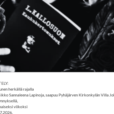
ELY:
unen herkällä rajalla
usikko Sannaleena Lapinoja, saapuu Pyhäjärven Kirkonkylän Villa J
ynnyksellä,
aiseksi viikoksi
.7.2026.