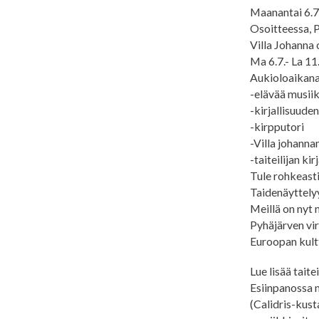
Maanantai 6.7.
Osoitteessa, P
Villa Johanna 
Ma 6.7.- La 11
Aukioloaikana
-elävää musii
-kirjallisuude
-kirpputori
-Villa johannan
-taiteilijan kir
Tule rohkeasti
Taidenäyttely
Meillä on nyt 
Pyhäjärven vir
Euroopan kult
Lue lisää taitei
Esiinpanossa 
(Calidris-kust