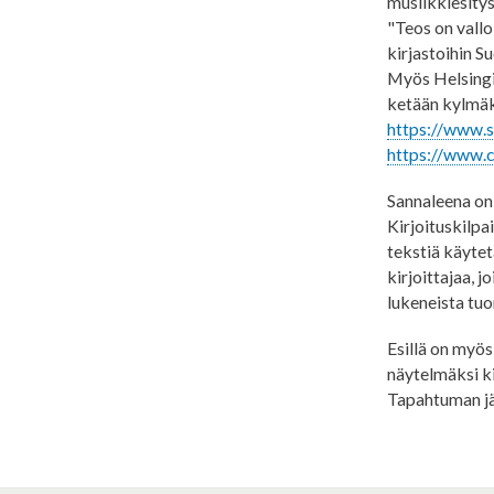
musiikkiesitys
"Teos on valloi
kirjastoihin S
Myös Helsingin
ketään kylmäk
https://www.st
https://www.ca
Sannaleena on 
Kirjoituskilpa
tekstiä käytet
kirjoittajaa, j
lukeneista tuo
Esillä on myö
näytelmäksi ki
Tapahtuman jä