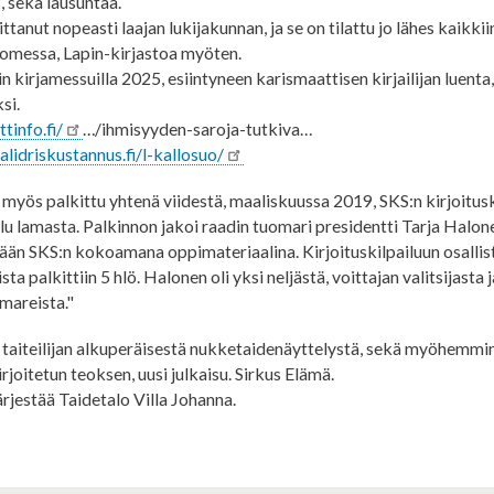
, sekä lausuntaa.
ttanut nopeasti laajan lukijakunnan, ja se on tilattu jo lähes kaikkii
uomessa, Lapin-kirjastoa myöten.
 kirjamessuilla 2025, esiintyneen karismaattisen kirjailijan luenta, 
si.
tinfo.fi/
…/ihmisyyden-saroja-tutkiva…
lidriskustannus.fi/l-kallosuo/
myös palkittu yhtenä viidestä, maaliskuussa 2019, SKS:n kirjoitusk
ilu lamasta. Palkinnon jakoi raadin tuomari presidentti Tarja Halon
ään SKS:n kokoamana oppimateriaalina. Kirjoituskilpailuun osallist
oista palkittiin 5 hlö. Halonen oli yksi neljästä, voittajan valitsijasta 
mareista."
s taiteilijan alkuperäisestä nukketaidenäyttelystä, sekä myöhemmi
rjoitetun teoksen, uusi julkaisu. Sirkus Elämä.
rjestää Taidetalo Villa Johanna.