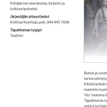
Pyhäjärven seurakunta, kirjasto ja
kulttuuripalvelut
Järjestäjän yhteystiedot
Kulttuurituottaja, puh. 044 445 7606
Tapahtuman tyyppi
Teatteri
Runon ja suve
tarina selviyty
Käsikirjoituks
mummin muiste
Yks’ mummu An
Tapahtumia ry
sekä Irja Hal