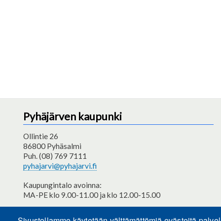
Pyhäjärven kaupunki
Ollintie 26
86800 Pyhäsalmi
Puh. (08) 769 7111
pyhajarvi@pyhajarvi.fi
Kaupungintalo avoinna:
MA-PE klo 9.00-11.00 ja klo 12.00-15.00
Saavutettavuusseloste
Sivustollamme käytetään välttämättömiä evästeitä palve