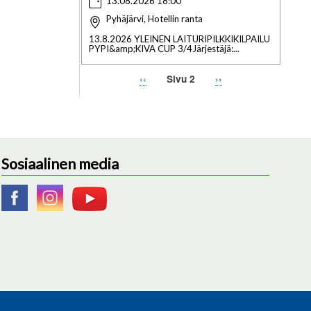
13.08.2026 18:00
Pyhäjärvi, Hotellin ranta
13.8.2026 YLEINEN LAITURIPILKKIKILPAILU
PYPI&amp;KIVA CUP 3/4Järjestäjä:...
Edellinen
‹‹
Seuraava
››
Sivu 2
Sivutus
sivu
sivu
Sosiaalinen media