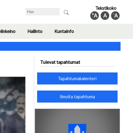
Tekstikoko
Search
+
-
A
A
A
elinkeino
Hallinto
Kuntainfo
Toggle
Toggle
Toggle
submenu
submenu
submenu
Tulevat tapahtumat
Tapahtumakalenteri
Ilmoita tapahtuma