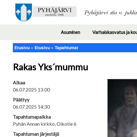
Pyhäjärvi 160 v. juhl
Asuminen
Varhaiskasvatus ja ko
Toggle
submenu
Etusivu
Etusivu
Tapahtumat
Murupolku
Rakas Yks´mummu
Alkaa
06.07.2025 13:00
Päättyy
06.07.2025 14:30
Tapahtumapaikka
Pyhän Annan kirkko, Oikotie 6
Tapahtuman järjestäjä