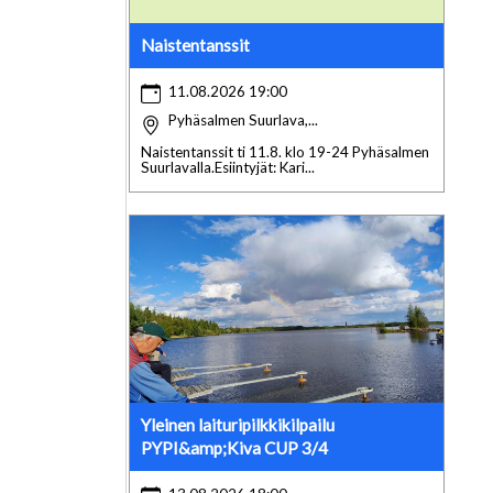
Naistentanssit
11.08.2026 19:00
Pyhäsalmen Suurlava,...
Naistentanssit ti 11.8. klo 19-24 Pyhäsalmen
Suurlavalla.Esiintyjät: Kari...
Yleinen laituripilkkikilpailu
PYPI&amp;Kiva CUP 3/4