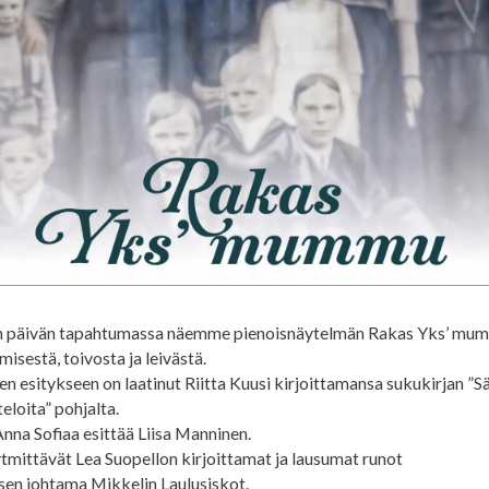
n päivän tapahtumassa näemme pienoisnäytelmän Rakas Yks’ mum
misestä, toivosta ja leivästä.
en esitykseen on laatinut Riitta Kuusi kirjoittamansa sukukirjan ”S
loita” pohjalta.
na Sofiaa esittää Liisa Manninen.
tmittävät Lea Suopellon kirjoittamat ja lausumat runot
osen johtama Mikkelin Laulusiskot.