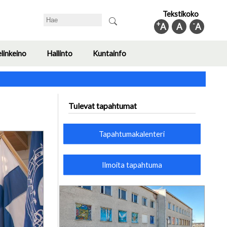
Tekstikoko
Search
+
-
A
A
A
elinkeino
Hallinto
Kuntainfo
Toggle
Toggle
Toggle
submenu
submenu
submenu
Tulevat tapahtumat
Tapahtumakalenteri
Ilmoita tapahtuma