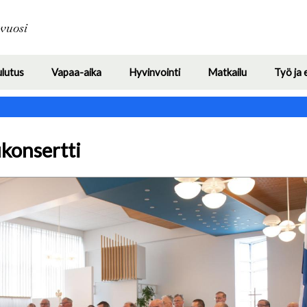
Hyppää
pääsisältöön
avuosi
ulutus
Vapaa-aika
Hyvinvointi
Matkailu
Työ ja 
Toggle
Toggle
Toggle
Toggle
submenu
submenu
submenu
submenu
konsertti