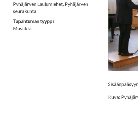
Pyhäjärven Laulumiehet, Pyhäjärven
seurakunta
Tapahtuman tyyppi
Musiikki
Sisäänpääsyyn 
Kuva: Pyhäjä