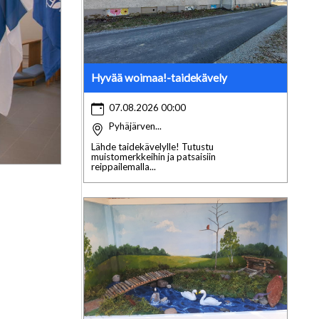
Hyvää woimaa!-taidekävely
07.08.2026 00:00
Pyhäjärven...
Lähde taidekävelylle! Tutustu
muistomerkkeihin ja patsaisiin
reippailemalla...