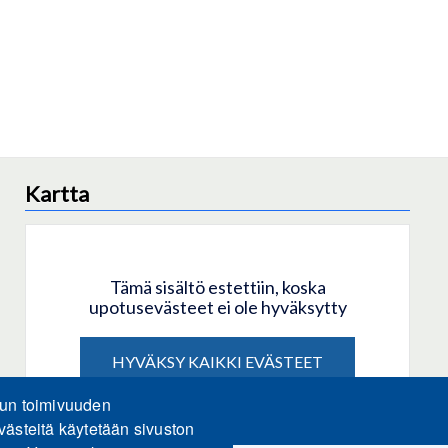
Kartta
Tämä sisältö estettiin, koska
upotusevästeet ei ole hyväksytty
HYVÄKSY KAIKKI EVÄSTEET
lun toimivuuden
Hyväksy vain upotusevästeet
västeitä käytetään sivuston