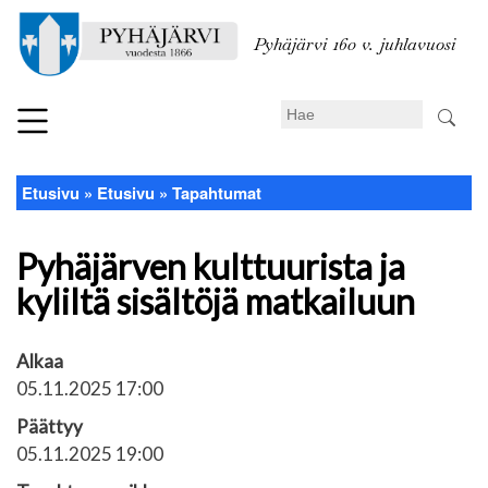
Hyppää
pääsisältöön
Pyhäjärvi 160 v. juhlavuosi
Search
Etusivu
Etusivu
Tapahtumat
Murupolku
Pyhäjärven kulttuurista ja
kyliltä sisältöjä matkailuun
Alkaa
05.11.2025 17:00
Päättyy
05.11.2025 19:00