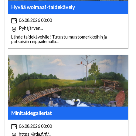
Hyvää woimaa!-taidekävely
06.08.2026 00:00
Pyhäjärven...
Lähde taidekävelylle! Tutustu muistomerkkeihin ja
patsaisiin reippailemalla...
Minitaidegalleriat
06.08.2026 00:00
https://atla.fi/fi/...