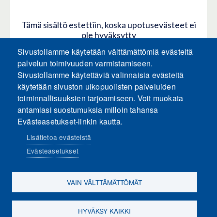
Tämä sisältö estettiin, koska upotusevästeet ei
ole hyväksytty
Sivustollamme käytetään välttämättömiä evästeitä
HYVÄKSY KAIKKI EVÄSTEET
palvelun toimivuuden varmistamiseen.
Sivustollamme käytettäviä valinnaisia evästeitä
käytetään sivuston ulkopuolisten palveluiden
Hyväksy vain upotusevästeet
toiminnallisuuksien tarjoamiseen. Voit muokata
antamiasi suostumuksia milloin tahansa
Evästeasetukset-linkin kautta.
Lisätietoa evästeistä
Evästeasetukset
Sosiaalinen media
VAIN VÄLTTÄMÄTTÖMÄT
HYVÄKSY KAIKKI