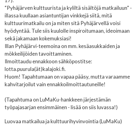
17).
“Pyhäjärven kulttuurista ja kyliltä sisältöjä matkailuun” -
illassa kuullaan asiantuntijan vinkkejä siitä, mitä
kulttuurimatkailu on ja miten sitä Pyhäjärvellä voisi
hyödyntää. Tule siis kuulolle inspiroitumaan, ideoimaan
sekä jakamaan kokemuksiasi!
Illan Pyhäjärvi-teemoina on mm. kesäasukkaiden ja
mökkeilijöiden tavoittaminen.
Ilmoittaudu ennakkoon sähköpostitse:
lotta.puurula(ät)kalajoki.fi.
Huom! Tapahtumaan on vapaa pääsy, mutta varaamme
kahvitarjoilut vain ennakkoilmoittautuneille!
(Tapahtuma on LuMaKu-hankkeen järjestämän
työpajasarjan ensimmäinen - lisää on siis luvassa!)
Luovaa matkailua ja kulttuurihyvinvointia (LuMaKu)