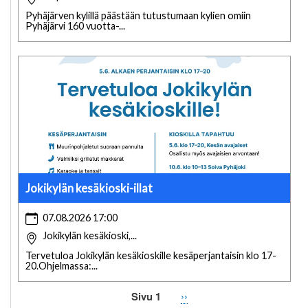
Pyhäjärven kylillä päästään tutustumaan kylien omiin
Pyhäjärvi 160 vuotta-...
Jokikylän kesäkioski-illat
07.08.2026 17:00
Jokikylän kesäkioski,...
Tervetuloa Jokikylän kesäkioskille kesäperjantaisin klo 17-
20.Ohjelmassa:...
Sivu 1
Seuraava
››