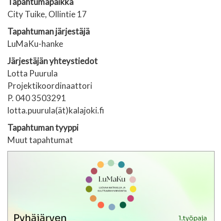
Tapahtumapaikka
City Tuike, Ollintie 17
Tapahtuman järjestäjä
LuMaKu-hanke
Järjestäjän yhteystiedot
Lotta Puurula
Projektikoordinaattori
P. 040 3503291
lotta.puurula(ät)kalajoki.fi
Tapahtuman tyyppi
Muut tapahtumat