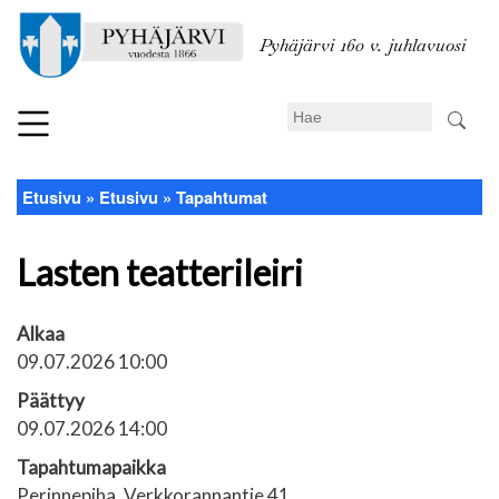
Hyppää
pääsisältöön
Pyhäjärvi 160 v. juhlavuosi
Search
Etusivu
Etusivu
Tapahtumat
Murupolku
Lasten teatterileiri
Alkaa
09.07.2026 10:00
Päättyy
09.07.2026 14:00
Tapahtumapaikka
Perinnepiha, Verkkorannantie 41