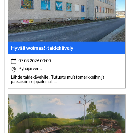
Hyvää woimaa!-taidekävely
07.08.2026 00:00
Pyhäjärven...
Lähde taidekävelylle! Tutustu muistomerkkeihin ja
patsaisiin reippailemalla...