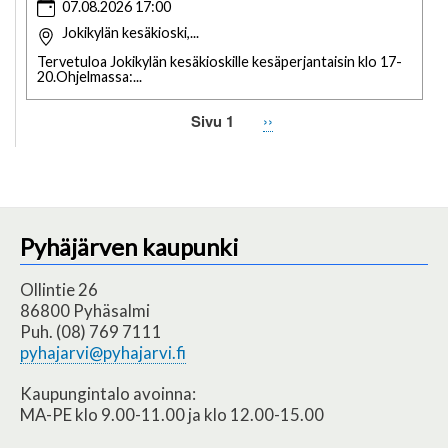
07.08.2026 17:00
Jokikylän kesäkioski,...
Tervetuloa Jokikylän kesäkioskille kesäperjantaisin klo 17-
20.Ohjelmassa:...
Sivu 1
Seuraava
››
Sivutus
sivu
Pyhäjärven kaupunki
Ollintie 26
86800 Pyhäsalmi
Puh. (08) 769 7111
pyhajarvi@pyhajarvi.fi
Kaupungintalo avoinna:
MA-PE klo 9.00-11.00 ja klo 12.00-15.00