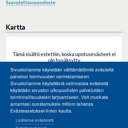
Saavutettavuusseloste
Kartta
Tämä sisältö estettiin, koska upotusevästeet ei
ole hyväksytty
Sivustollamme käytetään välttämättömiä evästeitä
HYVÄKSY KAIKKI EVÄSTEET
palvelun toimivuuden varmistamiseen.
Sivustollamme käytettäviä valinnaisia evästeitä
käytetään sivuston ulkopuolisten palveluiden
Hyväksy vain upotusevästeet
toiminnallisuuksien tarjoamiseen. Voit muokata
antamiasi suostumuksia milloin tahansa
Evästeasetukset-linkin kautta.
Lisätietoa evästeistä