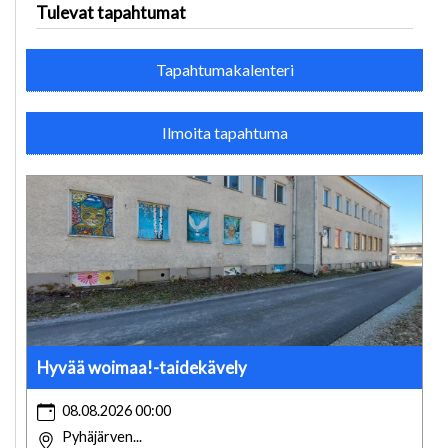
Tulevat tapahtumat
Tapahtumakalenteri
Ilmoita tapahtuma
Hyvää woimaa!-taidekävely
08.08.2026 00:00
Pyhäjärven...