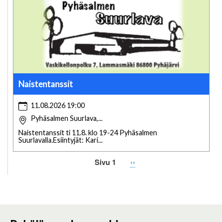
Naistentanssit
11.08.2026 19:00
Pyhäsalmen Suurlava,...
Naistentanssit ti 11.8. klo 19-24 Pyhäsalmen
Suurlavalla.Esiintyjät: Kari...
Sivu 1
Seuraava
››
Sivutus
sivu