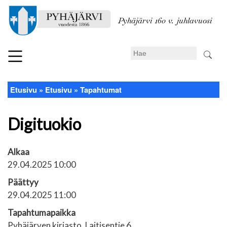
Hyppää
pääsisältöön
Pyhäjärvi 160 v. juhlavuosi
Search
Etusivu
Etusivu
Tapahtumat
Murupolku
Digituokio
Alkaa
29.04.2025 10:00
Päättyy
29.04.2025 11:00
Tapahtumapaikka
Pyhäjärven kirjasto, Laitisentie 6