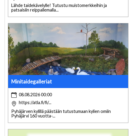
Lähde taidekävelylle! Tutustu muistomerkkeihin ja
patsaisiin reippailemalla...
Minitaidegalleriat
08.08.2026 00:00
https://atla.fi/fi/...
Pyhäjärven kylillä päästään tutustumaan kylien omiin
Pyhäjärvi 160 vuotta-...