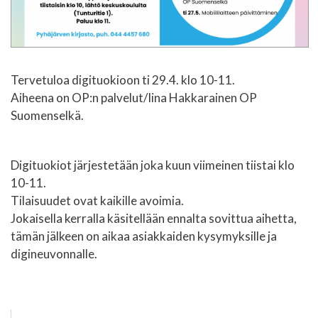
Tervetuloa digituokioon ti 29.4. klo 10-11.
Aiheena on OP:n palvelut/Iina Hakkarainen OP
Suomenselkä.
Digituokiot järjestetään joka kuun viimeinen tiistai klo
10-11.
Tilaisuudet ovat kaikille avoimia.
Jokaisella kerralla käsitellään ennalta sovittua aihetta,
tämän jälkeen on aikaa asiakkaiden kysymyksille ja
digineuvonnalle.