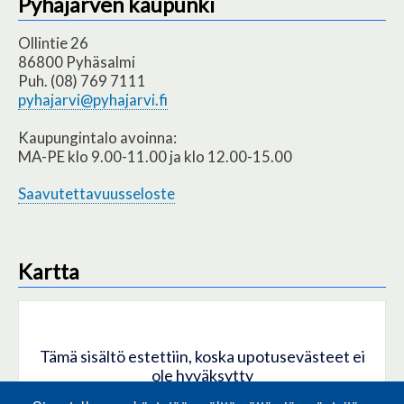
Pyhäjärven kaupunki
Ollintie 26
86800 Pyhäsalmi
Puh. (08) 769 7111
pyhajarvi@pyhajarvi.fi
Kaupungintalo avoinna:
MA-PE klo 9.00-11.00 ja klo 12.00-15.00
Saavutettavuusseloste
Kartta
Tämä sisältö estettiin, koska upotusevästeet ei
ole hyväksytty