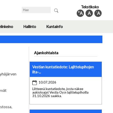
Tekstikoko
Search
+
-
A
A
A
elinkeino
Hallinto
Kuntainfo
Toggle
Toggle
Toggle
submenu
submenu
submenu
Ajankohtaista
Vestian kuntatiedote: Lajittelupihojen
ilta-...
Pyhäjärven
10.07.2026
Liitteenä kuntatiedote, josta näkee
yvät
aukioloajat Vestia Oy:n lajittelupihoilla
31.10.2026 saakka.
astossa,