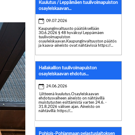
Kuulutus / Leppämäen tuulivoimapuiston
osayleiskaavan...
09.07.2026
Kaupunginvaltuusto päätöksellään
30.6.2026 § 48 hyväksyi Leppämäen
tuulivoimapuiston
osayleiskaavan.Kaupunginvaltuuston päätös
ja kaava-aineisto ovat nähtävissä https://...
Hallakallion tuulivoimapuiston
osayleiskaavan ehdotus...
24.06.2026
Liitteenä kuulutus.Osayleiskaavan
ehdotusvaiheen aineisto on nähtävillä
muistutusten esittämistä varten 24.6. -
31.8.2026 välisen ajan. Aineisto on
nähtävillä: https://...
Pohjois-Pohjanmaan pelastuslaitoksen