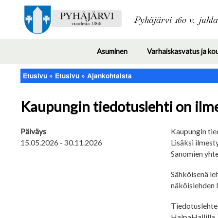
Pyhäjärvi 160 v. juhl
Asuminen
Varhaiskasvatus ja ko
Toggle
submenu
Etusivu
Etusivu
Ajankohtaista
Murupolku
Kaupungin tiedotuslehti on ilm
Päiväys
Kaupungin tie
15.05.2026
-
30.11.2026
Lisäksi ilmest
Sanomien yhte
Sähköisenä le
näköislehden 
Tiedotuslehteä
HalpaHallilla