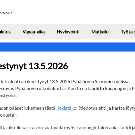
Hyppää
pääsisältöön
avuosi
ulutus
Vapaa-aika
Hyvinvointi
Matkailu
Työ ja 
Toggle
Toggle
Toggle
Toggle
submenu
submenu
submenu
submenu
estynyt 13.5.2026
dotuslehti on ilmestynyt 13.5.2026 Pyhäjärven Sanomien välissä.
yi myös Pyhäjärven ulkoilukartta. Kartta on laadittu kaupungin ja 
istyönä.
hden pääset lukemaan tästä
linkistä.
(tiedotuslehti ja kartta löyt
lopusta).
 ja ulkoilukarttaa on saatavilla myös kaupungintalon aulassa, kirj
.