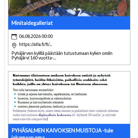
Minitaidegalleriat
06.08.2026 00:00
https://atla.fi/fi/...
Pyhäjärven kylillä päästään tutustumaan kylien omiin
Pyhäjärvi 160 vuotta-...
PYHÄSALMEN KAIVOKSEN MUISTOJA -tule
jakamaan oma...