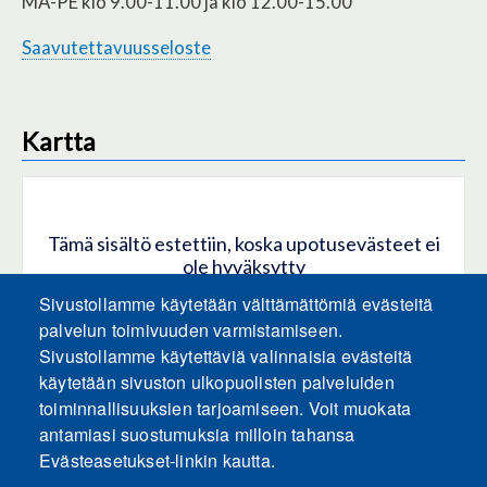
MA-PE klo 9.00-11.00 ja klo 12.00-15.00
Saavutettavuusseloste
Kartta
Tämä sisältö estettiin, koska upotusevästeet ei
ole hyväksytty
Sivustollamme käytetään välttämättömiä evästeitä
HYVÄKSY KAIKKI EVÄSTEET
palvelun toimivuuden varmistamiseen.
Sivustollamme käytettäviä valinnaisia evästeitä
käytetään sivuston ulkopuolisten palveluiden
Hyväksy vain upotusevästeet
toiminnallisuuksien tarjoamiseen. Voit muokata
antamiasi suostumuksia milloin tahansa
Evästeasetukset-linkin kautta.