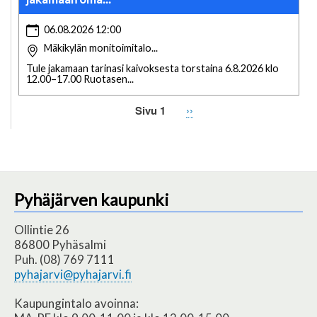
06.08.2026 12:00
Mäkikylän monitoimitalo...
Tule jakamaan tarinasi kaivoksesta torstaina 6.8.2026 klo
12.00–17.00 Ruotasen...
Sivu 1
Seuraava
››
Sivutus
sivu
Pyhäjärven kaupunki
Ollintie 26
86800 Pyhäsalmi
Puh. (08) 769 7111
pyhajarvi@pyhajarvi.fi
Kaupungintalo avoinna: