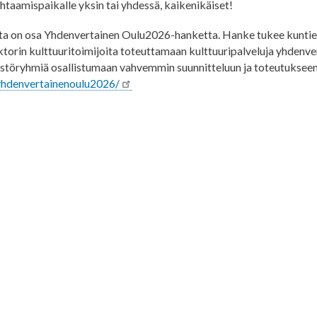
taamispaikalle yksin tai yhdessä, kaikenikäiset!
ta on osa Yhdenvertainen Oulu2026-hanketta. Hanke tukee kuntie
orin kulttuuritoimijoita toteuttamaan kulttuuripalveluja yhdenve
töryhmiä osallistumaan vahvemmin suunnitteluun ja toteutukseen
yhdenvertainenoulu2026/