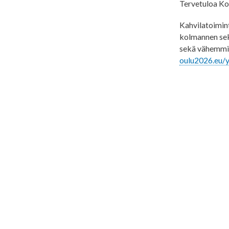
Tervetuloa Koh
Kahvilatoimin
kolmannen sekt
sekä vähemmis
oulu2026.eu/