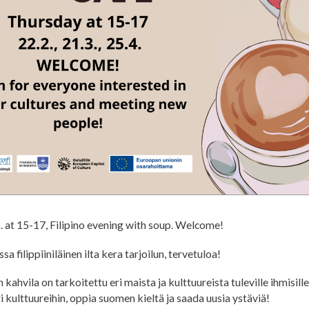
 at 15-17, Filipino evening with soup. Welcome!
sa filippiiniläinen ilta kera tarjoilun, tervetuloa!
kahvila on tarkoitettu eri maista ja kulttuureista tuleville ihmisill
ri kulttuureihin, oppia suomen kieltä ja saada uusia ystäviä!