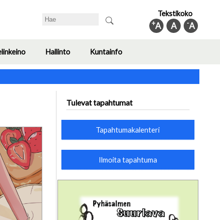
Tekstikoko
Search
+
-
A
A
A
elinkeino
Hallinto
Kuntainfo
Toggle
Toggle
Toggle
submenu
submenu
submenu
Tulevat tapahtumat
Tapahtumakalenteri
Ilmoita tapahtuma