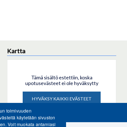
Kartta
Tämä sisältö estettiin, koska
upotusevästeet ei ole hyväksytty
HYVÄKSY KAIKKI EVÄSTEET
lun toimivuuden
Hyväksy vain upotusevästeet
västeitä käytetään sivuston
een. Voit muokata antamiasi