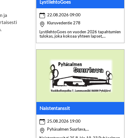
LystilehtoGoes
n ja
22.08.2026 09:00
rtaisesti
Kiuruvedentie 278
.
LystilehtoGoes on vuoden 2026 tapahtumien
tulokas, joka kokoaa yhteen lapset,...
Naistentanssit
25.08.2026 19:00
Pyhäsalmen Suurlava,...
Naistentanssit ti 25.8. klo 19-23 Pyhäsalmen