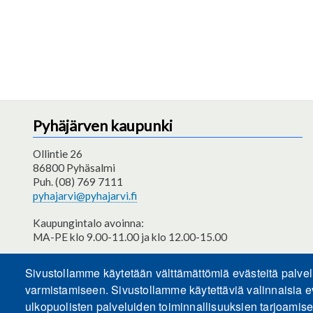
Pyhäjärven kaupunki
Ollintie 26
86800 Pyhäsalmi
Puh. (08) 769 7111
pyhajarvi@pyhajarvi.fi
Kaupungintalo avoinna:
MA-PE klo 9.00-11.00 ja klo 12.00-15.00
Saavutettavuusseloste
Sivustollamme käytetään välttämättömiä evästeitä palve
varmistamiseen. Sivustollamme käytettäviä valinnaisia e
ulkopuolisten palveluiden toiminnallisuuksien tarjoamis