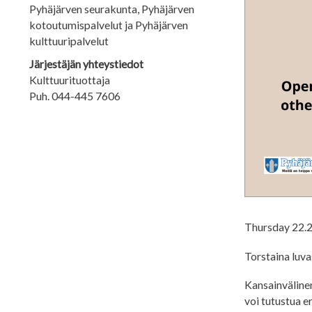
Pyhäjärven seurakunta, Pyhäjärven
kotoutumispalvelut ja Pyhäjärven
kulttuuripalvelut
Järjestäjän yhteystiedot
Kulttuurituottaja
Puh. 044-445 7606
Thursday 22.2.
Torstaina luvas
Kansainvälinen 
voi tutustua e