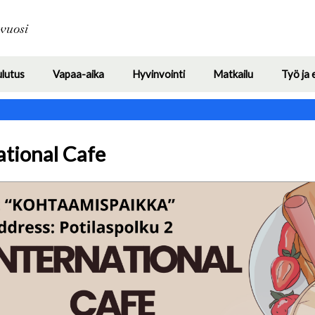
Hyppää
pääsisältöön
avuosi
ulutus
Vapaa-aika
Hyvinvointi
Matkailu
Työ ja 
Toggle
Toggle
Toggle
Toggle
submenu
submenu
submenu
submenu
ational Cafe