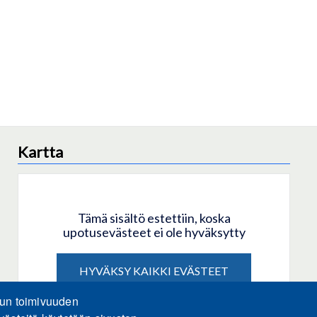
Kartta
Tämä sisältö estettiin, koska
upotusevästeet ei ole hyväksytty
HYVÄKSY KAIKKI EVÄSTEET
lun toimivuuden
Hyväksy vain upotusevästeet