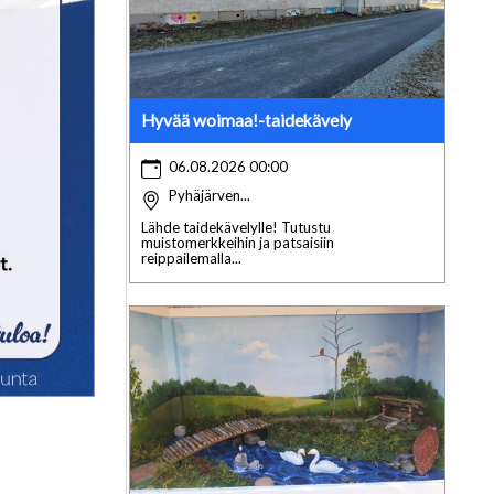
Hyvää woimaa!-taidekävely
06.08.2026 00:00
Pyhäjärven...
Lähde taidekävelylle! Tutustu
muistomerkkeihin ja patsaisiin
reippailemalla...