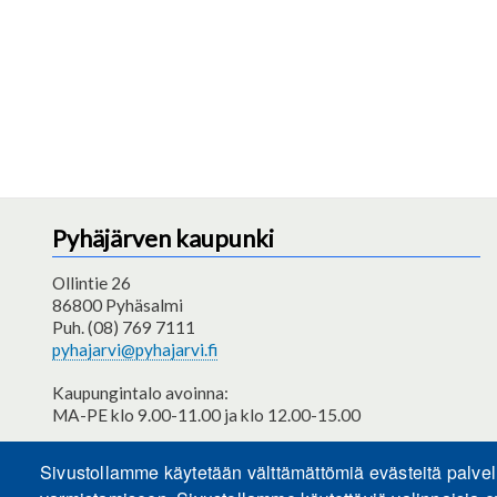
Pyhäjärven kaupunki
Ollintie 26
86800 Pyhäsalmi
Puh. (08) 769 7111
pyhajarvi@pyhajarvi.fi
Kaupungintalo avoinna:
MA-PE klo 9.00-11.00 ja klo 12.00-15.00
Saavutettavuusseloste
Sivustollamme käytetään välttämättömiä evästeitä palve