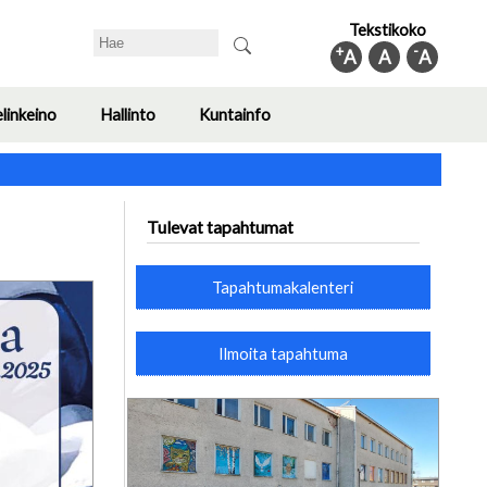
Tekstikoko
Search
+
-
A
A
A
elinkeino
Hallinto
Kuntainfo
Toggle
Toggle
Toggle
submenu
submenu
submenu
Tulevat tapahtumat
Tapahtumakalenteri
Ilmoita tapahtuma