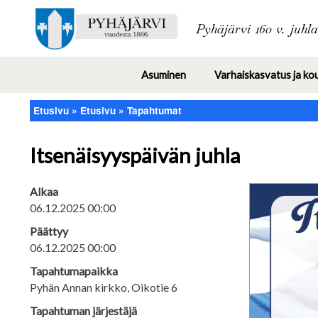
Pyhäjärvi 160 v. juhl
Asuminen
Varhaiskasvatus ja ko
Toggle
submenu
Etusivu
Etusivu
Tapahtumat
Murupolku
Itsenäisyyspäivän juhla
Alkaa
06.12.2025 00:00
Päättyy
06.12.2025 00:00
Tapahtumapaikka
Pyhän Annan kirkko, Oikotie 6
Tapahtuman järjestäjä