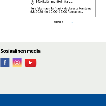
Mäkikylän monitoimitalo...
Tule jakamaan tarinasi kaivoksesta torstaina
6.8.2026 klo 12.00–17.00 Ruotasen...
Seuraava
››
Sivu 1
Sivutus
sivu
Sosiaalinen media