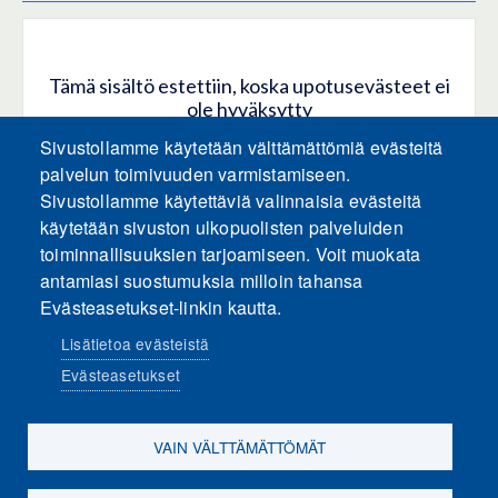
Tämä sisältö estettiin, koska upotusevästeet ei
ole hyväksytty
Sivustollamme käytetään välttämättömiä evästeitä
HYVÄKSY KAIKKI EVÄSTEET
palvelun toimivuuden varmistamiseen.
Sivustollamme käytettäviä valinnaisia evästeitä
käytetään sivuston ulkopuolisten palveluiden
Hyväksy vain upotusevästeet
toiminnallisuuksien tarjoamiseen. Voit muokata
antamiasi suostumuksia milloin tahansa
Evästeasetukset-linkin kautta.
Lisätietoa evästeistä
Evästeasetukset
Sosiaalinen media
VAIN VÄLTTÄMÄTTÖMÄT