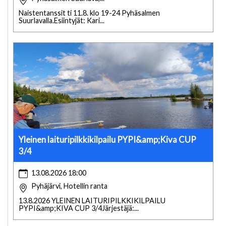
Naistentanssit ti 11.8. klo 19-24 Pyhäsalmen
Suurlavalla.Esiintyjät: Kari...
Yleinen laituripilkkikilpailu PYPI&amp;Kiva CUP
3/4
13.08.2026 18:00
Pyhäjärvi, Hotellin ranta
13.8.2026 YLEINEN LAITURIPILKKIKILPAILU
PYPI&amp;KIVA CUP 3/4Järjestäjä:...