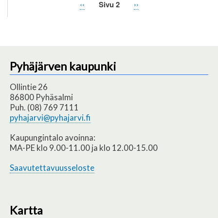
Edellinen
‹‹
Sivu 2
Seuraava
››
Sivutus
sivu
sivu
Pyhäjärven kaupunki
Ollintie 26
86800 Pyhäsalmi
Puh. (08) 769 7111
pyhajarvi@pyhajarvi.fi
Kaupungintalo avoinna:
MA-PE klo 9.00-11.00 ja klo 12.00-15.00
Saavutettavuusseloste
Kartta