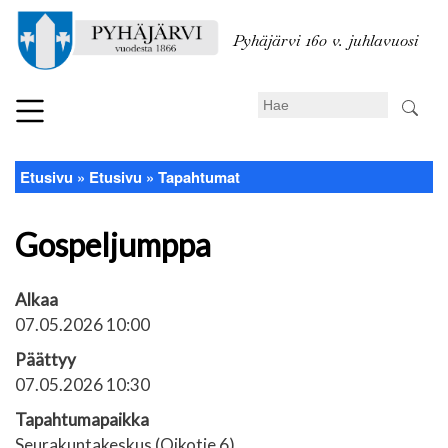
Hyppää
pääsisältöön
Pyhäjärvi 160 v. juhlavuosi
Search
Etusivu
Etusivu
Tapahtumat
Murupolku
Gospeljumppa
Alkaa
07.05.2026 10:00
Päättyy
07.05.2026 10:30
Tapahtumapaikka
Seurakuntakeskus (Oikotie 6)