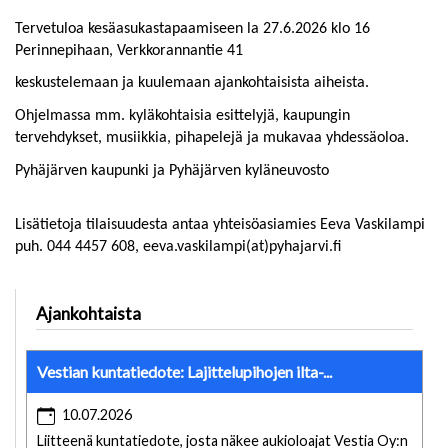
Tervetuloa kesäasukastapaamiseen la 27.6.2026 klo 16
Perinnepihaan, Verkkorannantie 41
keskustelemaan ja kuulemaan ajankohtaisista aiheista.
Ohjelmassa mm. kyläkohtaisia esittelyjä, kaupungin
tervehdykset, musiikkia, pihapelejä ja mukavaa yhdessäoloa.
Pyhäjärven kaupunki ja Pyhäjärven kyläneuvosto
Lisätietoja tilaisuudesta antaa yhteisöasiamies Eeva Vaskilampi
puh. 044 4457 608, eeva.vaskilampi(at)pyhajarvi.fi
Ajankohtaista
Vestian kuntatiedote: Lajittelupihojen ilta-...
10.07.2026
Liitteenä kuntatiedote, josta näkee aukioloajat Vestia Oy:n