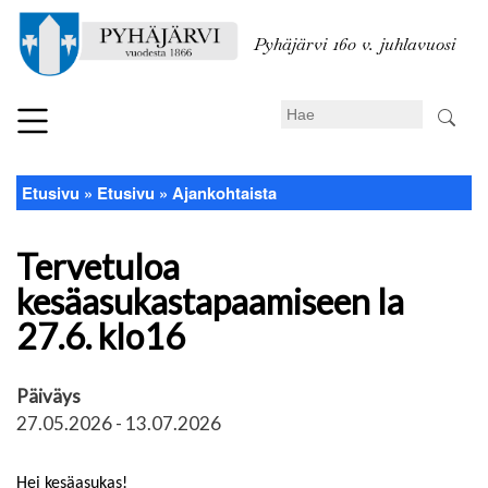
Hyppää
pääsisältöön
Pyhäjärvi 160 v. juhlavuosi
Search
Etusivu
Etusivu
Ajankohtaista
Murupolku
Tervetuloa
kesäasukastapaamiseen la
27.6. klo16
Päiväys
27.05.2026
-
13.07.2026
Hei kesäasukas!