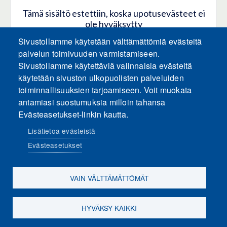
Tämä sisältö estettiin, koska upotusevästeet ei
ole hyväksytty
Sivustollamme käytetään välttämättömiä evästeitä
HYVÄKSY KAIKKI EVÄSTEET
palvelun toimivuuden varmistamiseen.
Sivustollamme käytettäviä valinnaisia evästeitä
käytetään sivuston ulkopuolisten palveluiden
Hyväksy vain upotusevästeet
toiminnallisuuksien tarjoamiseen. Voit muokata
antamiasi suostumuksia milloin tahansa
Evästeasetukset-linkin kautta.
Lisätietoa evästeistä
Evästeasetukset
Sosiaalinen media
VAIN VÄLTTÄMÄTTÖMÄT
HYVÄKSY KAIKKI
Evästeasetukset