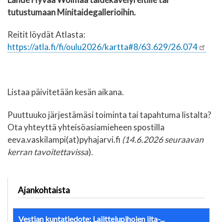
tutustumaan Minitaidegallerioihin.
Reitit löydät Atlasta:
https://atla.fi/fi/oulu2026/kartta#8/63.629/26.074
Listaa päivitetään kesän aikana.
Puuttuuko järjestämäsi toiminta tai tapahtuma listalta?
Ota yhteyttä yhteisöasiamieheen spostilla
eeva.vaskilampi(at)pyhajarvi.fi
(14.6.2026 seuraavan
kerran tavoitettavissa
).
Ajankohtaista
Vestian kuntatiedote: Lajittelupihojen ilta-...