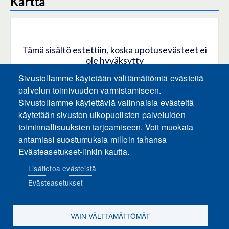
Kartta
Tämä sisältö estettiin, koska upotusevästeet ei
ole hyväksytty
Sivustollamme käytetään välttämättömiä evästeitä
HYVÄKSY KAIKKI EVÄSTEET
palvelun toimivuuden varmistamiseen.
Sivustollamme käytettäviä valinnaisia evästeitä
käytetään sivuston ulkopuolisten palveluiden
Hyväksy vain upotusevästeet
toiminnallisuuksien tarjoamiseen. Voit muokata
antamiasi suostumuksia milloin tahansa
Evästeasetukset-linkin kautta.
Lisätietoa evästeistä
Evästeasetukset
Sosiaalinen media
VAIN VÄLTTÄMÄTTÖMÄT