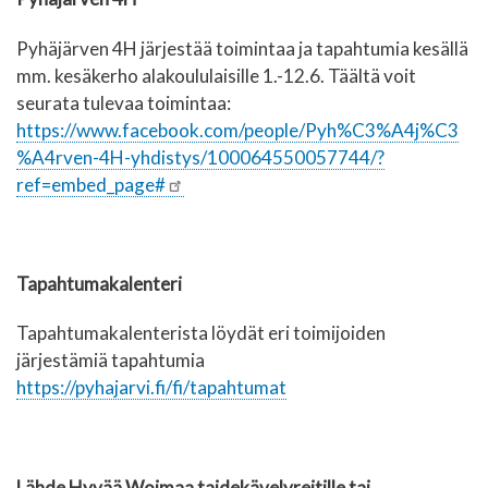
Pyhäjärven 4H järjestää toimintaa ja tapahtumia kesällä
mm. kesäkerho alakoululaisille 1.-12.6. Täältä voit
seurata tulevaa toimintaa:
https://www.facebook.com/people/Pyh%C3%A4j%C3
%A4rven-4H-yhdistys/100064550057744/?
ref=embed_page#
Tapahtumakalenteri
Tapahtumakalenterista löydät eri toimijoiden
järjestämiä tapahtumia
https://pyhajarvi.fi/fi/tapahtumat
Lähde Hyvää Woimaa taidekävelyreitille tai