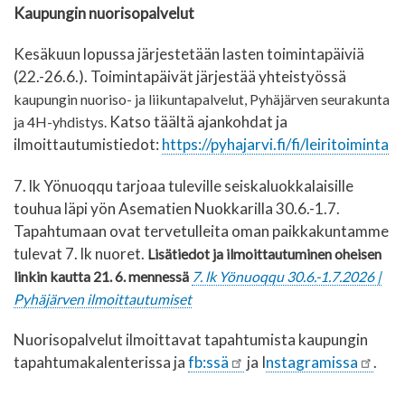
Kaupungin nuorisopalvelut
Kesäkuun lopussa järjestetään lasten toimintapäiviä
(22.-26.6.). Toimintapäivät järjestää yhteistyössä
kaupungin nuoriso- ja liikuntapalvelut, Pyhäjärven seurakunta
Katso täältä ajankohdat ja
ja 4H-yhdistys.
ilmoittautumistiedot:
https://pyhajarvi.fi/fi/leiritoiminta
7. lk Yönuoqqu tarjoaa tuleville seiskaluokkalaisille
touhua läpi yön Asematien Nuokkarilla 30.6.-1.7.
Tapahtumaan ovat tervetulleita oman paikkakuntamme
tulevat 7. lk nuoret.
Lisätiedot ja ilmoittautuminen oheisen
linkin kautta 21. 6. mennessä
7. lk Yönuoqqu 30.6.-1.7.2026 |
Pyhäjärven ilmoittautumiset
Nuorisopalvelut ilmoittavat tapahtumista kaupungin
tapahtumakalenterissa ja
fb:ssä
ja I
nstagramissa
.