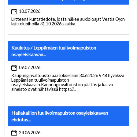
10.07.2026
Liitteenä kuntatiedote, josta näkee aukioloajat Vestia Oy:n
lajittelupihoilla 31.10.2026 saakka.
Kuulutus / Leppämäen tuulivoimapuiston
osayleiskaavan...
09.07.2026
Kaupunginvaltuusto päätöksellään 30.6.2026 § 48 hyväksyi
Leppämäen tuulivoimapuiston
osayleiskaavan.Kaupunginvaltuuston päätös ja kaava-
aineisto ovat nähtävissä https://...
Hallakallion tuulivoimapuiston osayleiskaavan
ehdotus...
24.06.2026