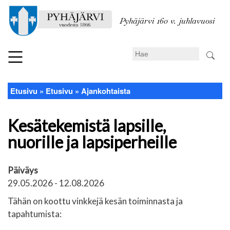
Hyppää
pääsisältöön
Pyhäjärvi 160 v. juhlavuosi
Search
Etusivu
Etusivu
Ajankohtaista
Murupolku
Kesätekemistä lapsille,
nuorille ja lapsiperheille
Päiväys
29.05.2026
-
12.08.2026
Tähän on koottu vinkkejä kesän toiminnasta ja
tapahtumista: