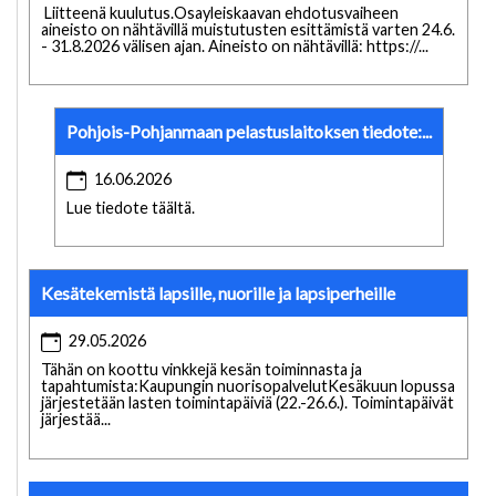
Liitteenä kuulutus.Osayleiskaavan ehdotusvaiheen
aineisto on nähtävillä muistutusten esittämistä varten 24.6.
- 31.8.2026 välisen ajan. Aineisto on nähtävillä: https://...
Pohjois-Pohjanmaan pelastuslaitoksen tiedote:...
16.06.2026
Lue tiedote täältä.
Kesätekemistä lapsille, nuorille ja lapsiperheille
29.05.2026
Tähän on koottu vinkkejä kesän toiminnasta ja
tapahtumista:Kaupungin nuorisopalvelutKesäkuun lopussa
järjestetään lasten toimintapäiviä (22.-26.6.). Toimintapäivät
järjestää...