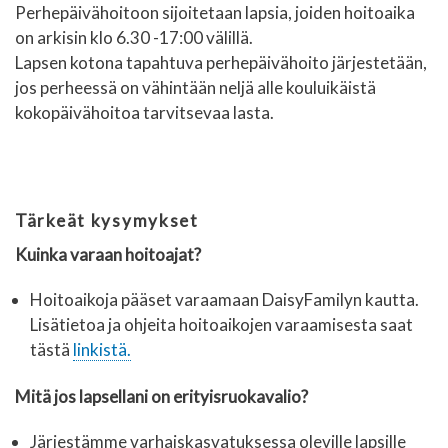
Perhepäivähoitoon sijoitetaan lapsia, joiden hoitoaika
on arkisin klo 6.30 -17:00 välillä.
Lapsen kotona tapahtuva perhepäivähoito järjestetään,
jos perheessä on vähintään neljä alle kouluikäistä
kokopäivähoitoa tarvitsevaa lasta.
Tärkeät kysymykset
Kuinka varaan hoitoajat?
Hoitoaikoja pääset varaamaan DaisyFamilyn kautta.
Lisätietoa ja ohjeita hoitoaikojen varaamisesta saat
tästä
linkistä.
Mitä jos lapsellani on erityisruokavalio?
Järjestämme varhaiskasvatuksessa oleville lapsille