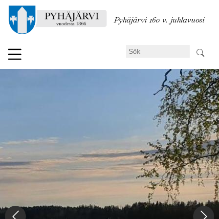
Hoppa
till
Pyhäjärvi 160 v. juhlavuosi
huvudinnehåll
Sök