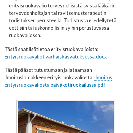
erityisruokavalio terveydellisistä syistä lääkärin,
terveydenhoitajan tai ravitsemusterapeutin
todistuksen perusteella. Todistusta ei edellytetä
eettisiin tai uskonnollisiin syihin perustuvassa
ruokavaliossa.
Tästä saat lisätietoa erityisruokavalioista:
Erityisruokavaliot varhaiskasvatuksessa.docx
Tästä pääset tutustumaan ja lataamaan
ilmoituslomakkeen erityisruokavaliosta:
ilmoitus
erityisruokavaliosta päiväkotiruokailussa.pdf