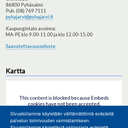
86800 Pyhäsalmi
Puh. (08) 769 7111
pyhajarvi@pyhajarvi.fi
Kaupungintalo avoinna:
MA-PE klo 9.00-11.00 ja klo 12.00-15.00
Saavutettavuusseloste
Kartta
This content is blocked because Embeds
cookies have not been accepted.
Sivustollamme käytetään välttämättömiä evästeitä
HYVÄKSY KAIKKI EVÄSTEET
palvelun toimivuuden varmistamiseen.
Sivustollamme käytettäviä valinnaisia evästeitä