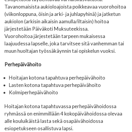
Tavanomaisista aukioloajoista poikkeavaa vuorohoitoa
(viikonloppuna, öisin ja arki- ja juhlapyhinä) ja jatketun
aukiolon (arkisin aikaisin aamulla/iltaisin) hoitoa
järjestetään Päiväkoti Muksuteekissa.
Vuorohoitoa järjestetään tarpeen mukaisessa
laajuudessa lapselle, joka tarvitsee sitä vanhemman tai
muun huoltajan työssäkäynnin tai opiskelun vuoksi.
Perhepäivähoito
Hoitajan kotona tapahtuva perhepäivähoito
Lasten kotona tapahtuva perhepäivähoito
Kolmiperhepäivähoito
Hoitajan kotona tapahtuvassa perhepäivähoidossa
ryhmässä on enimmillään 4 kokopäivähoidossa olevaa
alle kouluikäistä lasta sekä osapäivähoidossa
esiopetukseen osallistuva lapsi.