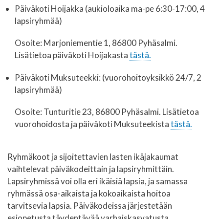
Päiväkoti Hoijakka (aukioloaika ma-pe 6:30-17:00, 4
lapsiryhmää)
Osoite: Marjoniementie 1, 86800 Pyhäsalmi.
Lisätietoa päiväkoti Hoijakasta
tästä.
Päiväkoti Muksuteekki: (vuorohoitoyksikkö 24/7, 2
lapsiryhmää)
Osoite: Tunturitie 23, 86800 Pyhäsalmi. Lisätietoa
vuorohoidosta ja päiväkoti Muksuteekista
tästä.
Ryhmäkoot ja sijoitettavien lasten ikäjakaumat
vaihtelevat päiväkodeittain ja lapsiryhmittäin.
Lapsiryhmissä voi olla eri ikäisiä lapsia, ja samassa
ryhmässä osa-aikaista ja kokoaikaista hoitoa
tarvitsevia lapsia. Päiväkodeissa järjestetään
esiopetusta täydentävää varhaiskasvatusta.