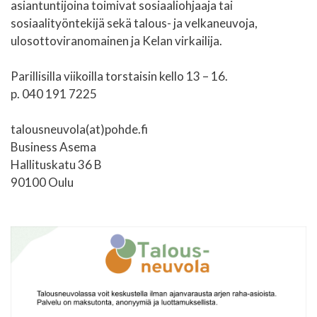
asiantuntijoina toimivat sosiaaliohjaaja tai
sosiaalityöntekijä sekä talous- ja velkaneuvoja,
ulosottoviranomainen ja Kelan virkailija.
Parillisilla viikoilla torstaisin kello 13 – 16.
p. 040 191 7225
talousneuvola(at)pohde.fi
Business Asema
Hallituskatu 36 B
90100 Oulu