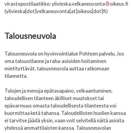
virastopostilaatikko:
ylivieska.velkaneuvonta
oikeus.fi
(ylivieska[dot]velkaneuvonta[at]oikeus[dot]fi)
Talousneuvola
Talousneuvola on hyvinvointialue Pohteen palvelu. Jos
oma taloustilanne ja raha-asioiden hoitaminen
mietityttävät, talousneuvola auttaa ratkomaan
tilannetta.
Tulojen ja menoja epätasapaino, velkaantuminen,
taloudellisen tilanteen äkilliset muutokset tai
epävarmuus omasta taloudellisesta tilanteesta voi
kuormittaa ketä tahansa. Taloudellisten huolien kanssa
ei tarvitse jäädä yksin, vaan voit selvitellä näitä asioita
yhdessä ammattilaisten kanssa. Talousneuvolan