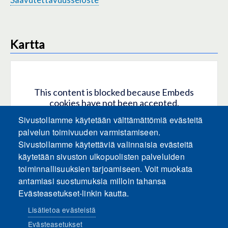
Kartta
This content is blocked because Embeds
cookies have not been accepted.
Sivustollamme käytetään välttämättömiä evästeitä
HYVÄKSY KAIKKI EVÄSTEET
palvelun toimivuuden varmistamiseen.
Sivustollamme käytettäviä valinnaisia evästeitä
käytetään sivuston ulkopuolisten palveluiden
Only accept Embeds cookies
toiminnallisuuksien tarjoamiseen. Voit muokata
antamiasi suostumuksia milloin tahansa
Evästeasetukset-linkin kautta.
Lisätietoa evästeistä
Evästeasetukset