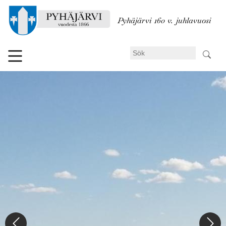
Hoppa
till
Pyhäjärvi 160 v. juhlavuosi
huvudinnehåll
Sök