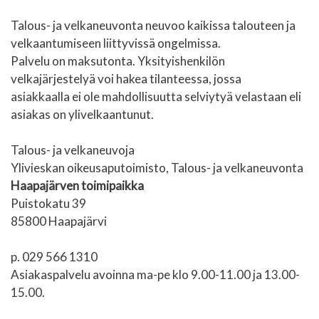
Talous- ja velkaneuvonta neuvoo kaikissa talouteen ja
velkaantumiseen liittyvissä ongelmissa.
Palvelu on maksutonta. Yksityishenkilön
velkajärjestelyä voi hakea tilanteessa, jossa
asiakkaalla ei ole mahdollisuutta selviytyä velastaan eli
asiakas on ylivelkaantunut.
Talous- ja velkaneuvoja
Ylivieskan oikeusaputoimisto, Talous- ja velkaneuvonta
Haapajärven toimipaikka
Puistokatu 39
85800 Haapajärvi
p. 029 566 1310
Asiakaspalvelu avoinna ma-pe klo 9.00-11.00 ja 13.00-
15.00.