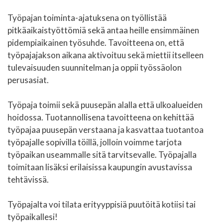
Työpajan toiminta-ajatuksena on työllistää
pitkäaikaistyöttömiä sekä antaa heille ensimmäinen
pidempiaikainen työsuhde. Tavoitteena on, että
työpajajakson aikana aktivoituu sekä miettii itselleen
tulevaisuuden suunnitelman ja oppii työssäolon
perusasiat.
Työpaja toimii sekä puusepän alalla että ulkoalueiden
hoidossa. Tuotannollisena tavoitteena on kehittää
työpajaa puusepän verstaana ja kasvattaa tuotantoa
työpajalle sopivilla töillä, jolloin voimme tarjota
työpaikan useammalle sitä tarvitsevalle. Työpajalla
toimitaan lisäksi erilaisissa kaupungin avustavissa
tehtävissä.
Työpajalta voi tilata erityyppisiä puutöitä kotiisi tai
työpaikallesi!