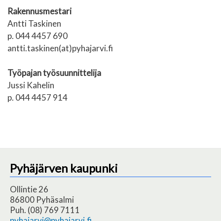
Rakennusmestari
Antti Taskinen
p. 044 4457 690
antti.taskinen(at)pyhajarvi.fi
Työpajan työsuunnittelija
Jussi Kahelin
p. 044 4457 914
Pyhäjärven kaupunki
Ollintie 26
86800 Pyhäsalmi
Puh. (08) 769 7111
pyhajarvi@pyhajarvi.fi