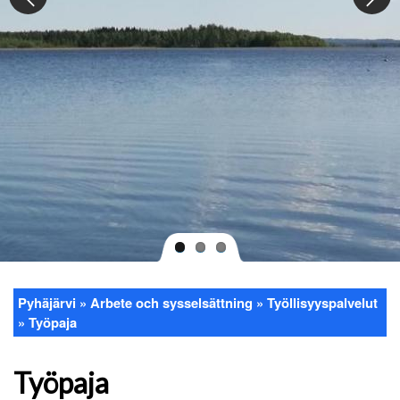
Pyhäjärvi
Arbete och sysselsättning
Työllisyyspalvelut
Länkstig
Työpaja
Työpaja