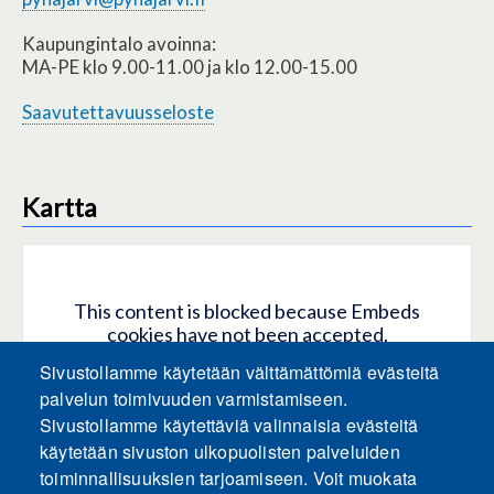
Kaupungintalo avoinna:
MA-PE klo 9.00-11.00 ja klo 12.00-15.00
Saavutettavuusseloste
Kartta
This content is blocked because Embeds
cookies have not been accepted.
Sivustollamme käytetään välttämättömiä evästeitä
HYVÄKSY KAIKKI EVÄSTEET
palvelun toimivuuden varmistamiseen.
Sivustollamme käytettäviä valinnaisia evästeitä
käytetään sivuston ulkopuolisten palveluiden
Only accept Embeds cookies
toiminnallisuuksien tarjoamiseen. Voit muokata