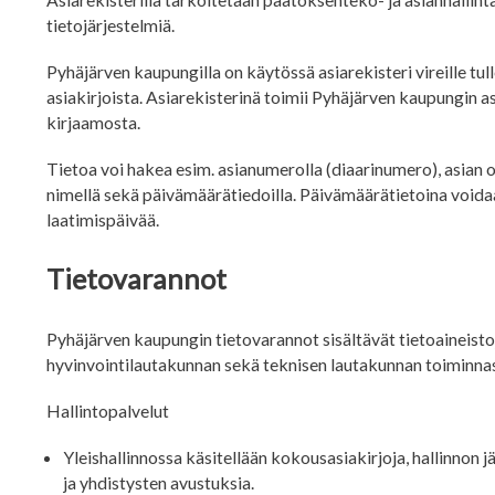
tietojärjestelmiä.
Pyhäjärven kaupungilla on käytössä asiarekisteri vireille tulle
asiakirjoista. Asiarekisterinä toimii Pyhäjärven kaupungin a
kirjaamosta.
Tietoa voi hakea esim. asianumerolla (diaarinumero), asian ots
nimellä sekä päivämäärätiedoilla. Päivämäärätietoina voidaan
laatimispäivää.
Tietovarannot
Pyhäjärven kaupungin tietovarannot sisältävät tietoaineist
hyvinvointilautakunnan sekä teknisen lautakunnan toiminnas
Hallintopalvelut
Yleishallinnossa käsitellään kokousasiakirjoja, hallinnon jä
ja yhdistysten avustuksia.