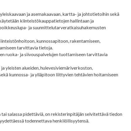
yleiskaavaan ja asemakaavaan, kartta- ja johtotietoihin sekä
 käytetään kiinteistökauppatietojen hallintaan ja
 poikkeuslupa- ja suunnittelutarveratkaisuhakemusten
 kiinteistönhoitoon, kunnossapitoon, rakentamiseen,
amiseen tarvittavia tietoja.
en ruoka- ja siivouspalvelujen tuottamiseen tarvittavia
 ja yleisten alueiden, hulevesiviemäriverkoston,
kä kunnossa- ja ylläpitoon liittyvien tehtävien hoitamiseen
ai salassa pidettäviä, on rekisterinpitäjän selvitettävä tiedon
yydettäessä todennettava henkilöllisyytensä.