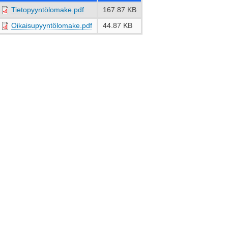
Tietopyyntölomake.pdf
167.87 KB
Oikaisupyyntölomake.pdf
44.87 KB