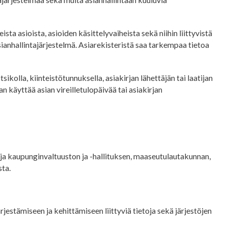
ista asioista, asioiden käsittelyvaiheista sekä niihin liittyvistä
sianhallintajärjestelmä. Asiarekisteristä saa tarkempaa tietoa
ikolla, kiinteistötunnuksella, asiakirjan lähettäjän tai laatijan
 käyttää asian vireilletulopäivää tai asiakirjan
oja kaupunginvaltuuston ja -hallituksen, maaseutulautakunnan,
ta.
rjestämiseen ja kehittämiseen liittyviä tietoja sekä järjestöjen