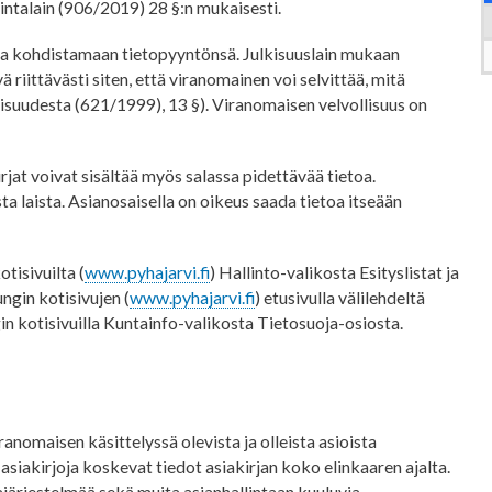
lintalain (906/2019) 28 §:n mukaisesti.
sta kohdistamaan tietopyyntönsä. Julkisuuslain mukaan
 riittävästi siten, että viranomainen voi selvittää, mitä
isuudesta (621/1999), 13 §). Viranomaisen velvollisuus on
rjat voivat sisältää myös salassa pidettävää tietoa.
ta laista. Asianosaisella on oikeus saada tietoa itseään
tisivuilta (
www.pyhajarvi.fi
) Hallinto-valikosta Esityslistat ja
ngin kotisivujen (
www.pyhajarvi.fi
) etusivulla välilehdeltä
in kotisivuilla Kuntainfo-valikosta Tietosuoja-osiosta.
anomaisen käsittelyssä olevista ja olleista asioista
a asiakirjoja koskevat tiedot asiakirjan koko elinkaaren ajalta.
ajärjestelmää sekä muita asianhallintaan kuuluvia