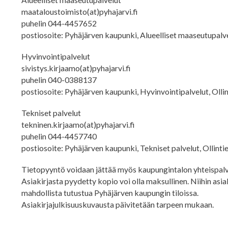
maataloustoimisto(at)pyhajarvi.fi
puhelin 044-4457652
postiosoite: Pyhäjärven kaupunki, Alueelliset maaseutupalve
Hyvinvointipalvelut
sivistys.kirjaamo(at)pyhajarvi.fi
puhelin 040-0388137
postiosoite: Pyhäjärven kaupunki, Hyvinvointipalvelut, Olli
Tekniset palvelut
tekninen.kirjaamo(at)pyhajarvi.fi
puhelin 044-4457740
postiosoite: Pyhäjärven kaupunki, Tekniset palvelut, Ollint
Tietopyyntö voidaan jättää myös kaupungintalon yhteispalve
Asiakirjasta pyydetty kopio voi olla maksullinen. Niihin asiaki
mahdollista tutustua Pyhäjärven kaupungin tiloissa.
Asiakirjajulkisuuskuvausta päivitetään tarpeen mukaan.