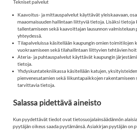
Tekniset palvelut
Kaavoitus- ja mittauspalvelut käyttävät yleiskaavaan, osa
maaomaisuuden hallintaan liittyviä tietoja. Lisäksi tietoja
tallentamiseen sekä kaavoittajan lausunnon valmisteluun
yhteydessä.
Tilapalveluissa käsitellään kaupungin omien toimitilojen
vuokraamiseen sekä tilahallintaan liittyvien tehtävien hoit
Ateria- ja puhtauspalvelut käyttävät kaupungin järjestämi
tietoja.
Yhdyskuntatekniikassa käsitellään katujen, yksityisteiden
pienvenesatamien sekä liikuntapaikkojen rakentamiseen se
tarvittavia tietoja.
Salassa pidettävä aineisto
Kun pyydettävät tiedot ovat tietosuojalainsäädännön alaisia t
pyytäjän oikeus saada pyytämänsä. Asiakirjan pyytäjän on p