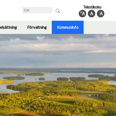
Tekstikoko
Sök
+
-
A
A
A
elsättning
Förvaltning
Kommuninfo
Toggle
Toggle
Toggle
submenu
submenu
submenu