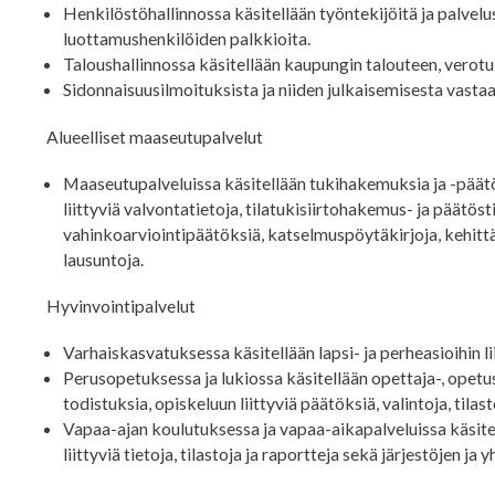
Henkilöstöhallinnossa käsitellään työntekijöitä ja palvelu
luottamushenkilöiden palkkioita.
Taloushallinnossa käsitellään kaupungin talouteen, verotuks
Sidonnaisuusilmoituksista ja niiden julkaisemisesta vasta
Alueelliset maaseutupalvelut
Maaseutupalveluissa käsitellään tukihakemuksia ja -päätö
liittyviä valvontatietoja, tilatukisiirtohakemus- ja päätös
vahinkoarviointipäätöksiä, katselmuspöytäkirjoja, kehit
lausuntoja.
Hyvinvointipalvelut
Varhaiskasvatuksessa käsitellään lapsi- ja perheasioihin lii
Perusopetuksessa ja lukiossa käsitellään opettaja-, opetus-,
todistuksia, opiskeluun liittyviä päätöksiä, valintoja, tilast
Vapaa-ajan koulutuksessa ja vapaa-aikapalveluissa käsitell
liittyviä tietoja, tilastoja ja raportteja sekä järjestöjen ja