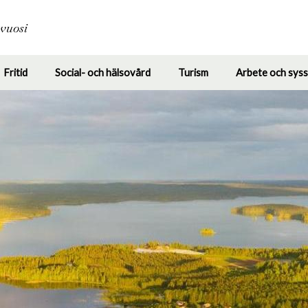
Hoppa
till
avuosi
huvudinnehåll
Fritid
Social- och hälsovård
Turism
Arbete och syss
le
Toggle
Toggle
Toggle
enu
submenu
submenu
submenu