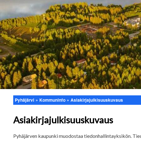
Pyhäjärvi
Kommuninfo
Asiakirjajulkisuuskuvaus
Länkstig
Asiakirjajulkisuuskuvaus
Pyhäjärven kaupunki muodostaa tiedonhallintayksikön. Tied