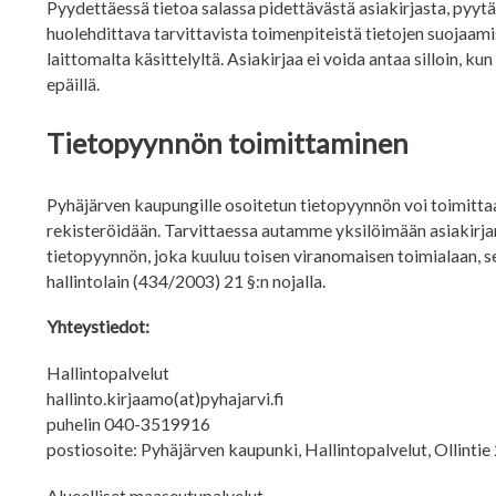
Pyydettäessä tietoa salassa pidettävästä asiakirjasta, pyytä
huolehdittava tarvittavista toimenpiteistä tietojen suojaami
laittomalta käsittelyltä. Asiakirjaa ei voida antaa silloin, 
epäillä.
Tietopyynnön toimittaminen
Pyhäjärven kaupungille osoitetun tietopyynnön voi toimittaa a
rekisteröidään. Tarvittaessa autamme yksilöimään asiakirjan
tietopyynnön, joka kuuluu toisen viranomaisen toimialaan, se
hallintolain (434/2003) 21 §:n nojalla.
Yhteystiedot:
Hallintopalvelut
hallinto.kirjaamo(at)pyhajarvi.fi
puhelin 040-3519916
postiosoite: Pyhäjärven kaupunki, Hallintopalvelut, Ollinti
Alueelliset maaseutupalvelut