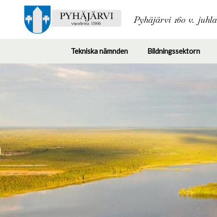
Pyhäjärvi 160 v. juhl
Tekniska nämnden
Bildningssektorn
Toggle
Togg
submenu
subm