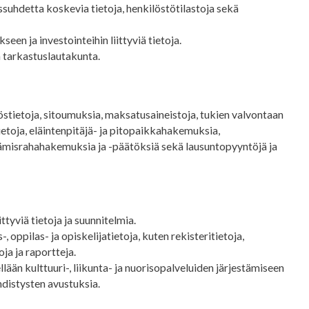
ssuhdetta koskevia tietoja, henkilöstötilastoja sekä
een ja investointeihin liittyviä tietoja.
a tarkastuslautakunta.
stietoja, sitoumuksia, maksatusaineistoja, tukien valvontaan
tietoja, eläintenpitäjä- ja pitopaikkahakemuksia,
tämisrahahakemuksia ja -päätöksiä sekä lausuntopyyntöjä ja
ttyviä tietoja ja suunnitelmia.
 oppilas- ja opiskelijatietoja, kuten rekisteritietoja,
oja ja raportteja.
ään kulttuuri-, liikunta- ja nuorisopalveluiden järjestämiseen
 yhdistysten avustuksia.