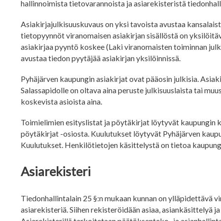
hallinnoimista tietovarannoista ja asiarekisteristä tiedonhal
Asiakirjajulkisuuskuvaus on yksi tavoista avustaa kansalai
tietopyynnöt viranomaisen asiakirjan sisällöstä on yksilöitävä
asiakirjaa pyyntö koskee (Laki viranomaisten toiminnan julk
avustaa tiedon pyytäjää asiakirjan yksilöinnissä.
Pyhäjärven kaupungin asiakirjat ovat pääosin julkisia. Asiaki
Salassapidolle on oltava aina peruste julkisuuslaista tai muus
koskevista asioista aina.
Toimielimien esityslistat ja pöytäkirjat löytyvät kaupungin ko
pöytäkirjat -osiosta. Kuulutukset löytyvät Pyhäjärven kaupu
Kuulutukset. Henkilötietojen käsittelystä on tietoa kaupung
Asiarekisteri
Tiedonhallintalain 25 §:n mukaan kunnan on ylläpidettävä vir
asiarekisteriä. Siihen rekisteröidään asiaa, asiankäsittelyä j
Asiarekisterillä tarkoitetaan päätöksenteko- ja asianhallint