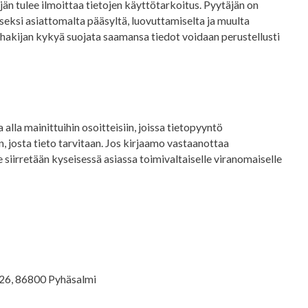
jän tulee ilmoittaa tietojen käyttötarkoitus. Pyytäjän on
seksi asiattomalta pääsyltä, luovuttamiselta ja muulta
kun hakijan kykyä suojata saamansa tiedot voidaan perustellusti
lla mainittuihin osoitteisiin, joissa tietopyyntö
, josta tieto tarvitaan. Jos kirjaamo vastaanottaa
 siirretään kyseisessä asiassa toimivaltaiselle viranomaiselle
e 26, 86800 Pyhäsalmi