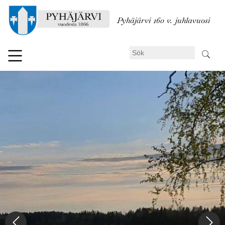
Hoppa
till
Pyhäjärvi 160 v. juhlavuosi
huvudinnehåll
Sök