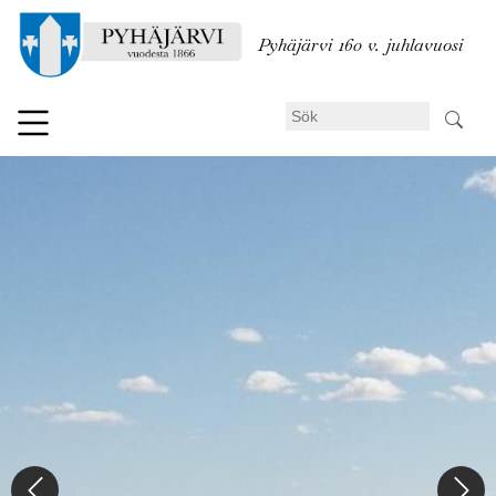
Hoppa
till
Pyhäjärvi 160 v. juhlavuosi
huvudinnehåll
Sök