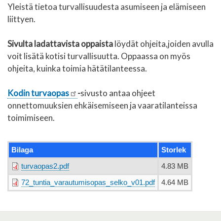
Yleistä tietoa turvallisuudesta asumiseen ja elämiseen
liittyen.
Sivulta ladattavista oppaista
löydät ohjeita,joiden avulla
voit lisätä kotisi turvallisuutta. Oppaassa on myös
ohjeita, kuinka toimia hätätilanteessa.
Kodin turvaopas
-
sivusto antaa ohjeet
onnettomuuksien ehkäisemiseen ja vaaratilanteissa
toimimiseen.
Bilaga
Storlek
turvaopas2.pdf
4.83 MB
72_tuntia_varautumisopas_selko_v01.pdf
4.64 MB