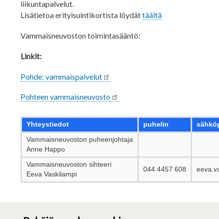
liikuntapalvelut.
Lisätietoa erityisuintikortista löydät
täältä
Vammaisneuvoston toimintasääntö:
Linkit:
Pohde: vammaispalvelut
Pohteen vammaisneuvosto
Yhteystiedot
puhelin
sähkö
Vammaisneuvoston puheenjohtaja
Anne Happo
Vammaisneuvoston sihteeri
044 4457 608
eeva.va
Eeva Vaskilampi