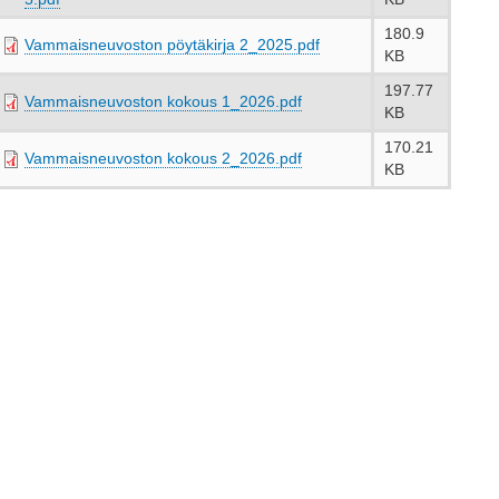
180.9
Vammaisneuvoston pöytäkirja 2_2025.pdf
KB
197.77
Vammaisneuvoston kokous 1_2026.pdf
KB
170.21
Vammaisneuvoston kokous 2_2026.pdf
KB