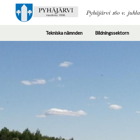
Pyhäjärvi 160 v. juhl
Tekniska nämnden
Bildningssektorn
Toggle
Togg
submenu
subm