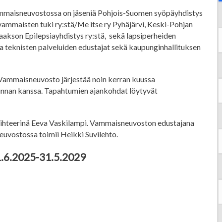
mmaisneuvostossa on jäseniä Pohjois-Suomen syöpäyhdistys
vammaisten tuki ry:stä/Me itse ry Pyhäjärvi, Keski-Pohjan
laakson Epilepsiayhdistys ry:stä, sekä lapsiperheiden
ja teknisten palveluiden edustajat sekä kaupunginhallituksen
mmaisneuvosto järjestää noin kerran kuussa
nnan kanssa. Tapahtumien ajankohdat löytyvät
ihteerinä Eeva Vaskilampi. Vammaisneuvoston edustajana
uvostossa toimii Heikki Suvilehto.
1.6.2025-31.5.2029