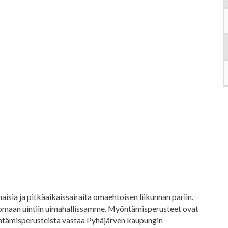
isia ja pitkäaikaissairaita omaehtoisen liikunnan pariin.
ttomaan uintiin uimahallissamme. Myöntämisperusteet ovat
öntämisperusteista vastaa Pyhäjärven kaupungin