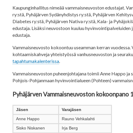
Kaupunginhallitus nimeää vammaisneuvoston edustajat. Va
ry:stä, Pyhäjärven Sydänyhdistys ry:stä, Pyhäjärven Kehitys
Diabetes ry:stä, Pyhäjärven Nativa ry:stä, Kala- ja Pyhäjoki
edustaja. Lisäksi neuvostoon kuuluu hyvinvointipalveluiden 
edustaja.
Vammaisneuvosto kokoontuu useamman kerran vuodessa. Va
kohtaamiskahveja yhteistyössä vanhusneuvoston ja seuraku
tapahtumakalenterissa
.
Vammaisneuvoston puheenjohtajana toimii Anne Happo ja s
Pohjois-Pohjanmaan hyvinvointialueen (Pohteen) vammaisne
Pyhäjärven Vammaisneuvoston kokoonpano 
Jäsen
Varajäsen
Anne Happo
Rauno Vehkalahti
Sisko Niskanen
Irja Berg