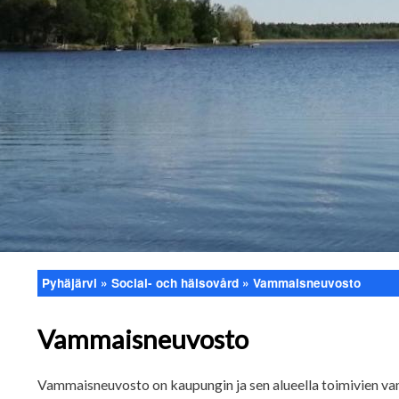
Pyhäjärvi
Social- och hälsovård
Vammaisneuvosto
Länkstig
Vammaisneuvosto
Vammaisneuvosto on kaupungin ja sen alueella toimivien vam