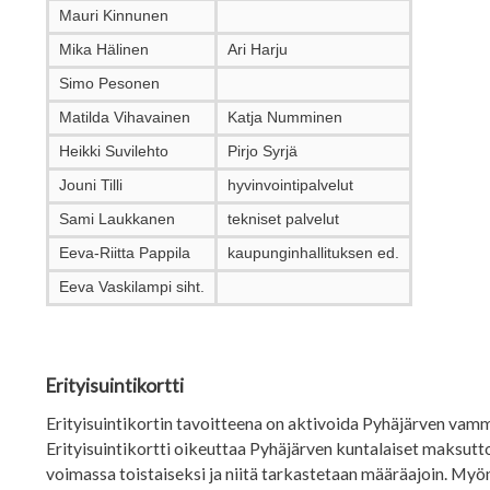
Mauri Kinnunen
Mika Hälinen
Ari Harju
Simo Pesonen
Matilda Vihavainen
Katja Numminen
Heikki Suvilehto
Pirjo Syrjä
Jouni Tilli
hyvinvointipalvelut
Sami Laukkanen
tekniset palvelut
Eeva-Riitta Pappila
kaupunginhallituksen ed.
Eeva Vaskilampi siht.
Erityisuintikortti
Erityisuintikortin tavoitteena on aktivoida Pyhäjärven vamma
Erityisuintikortti oikeuttaa Pyhäjärven kuntalaiset maksu
voimassa toistaiseksi ja niitä tarkastetaan määräajoin. My