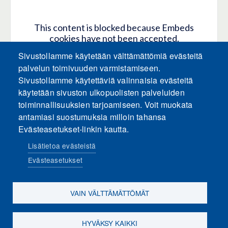
This content is blocked because Embeds
cookies have not been accepted.
Sivustollamme käytetään välttämättömiä evästeitä
HYVÄKSY KAIKKI EVÄSTEET
palvelun toimivuuden varmistamiseen.
Sivustollamme käytettäviä valinnaisia evästeitä
käytetään sivuston ulkopuolisten palveluiden
Only accept Embeds cookies
toiminnallisuuksien tarjoamiseen. Voit muokata
antamiasi suostumuksia milloin tahansa
Evästeasetukset-linkin kautta.
Lisätietoa evästeistä
Evästeasetukset
Sosiaalinen media
VAIN VÄLTTÄMÄTTÖMÄT
HYVÄKSY KAIKKI