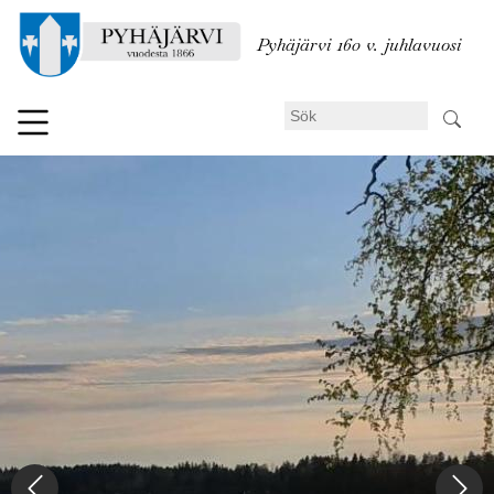
Hoppa
till
Pyhäjärvi 160 v. juhlavuosi
huvudinnehåll
Sök