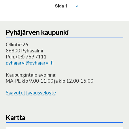
Sida 1
Nästa
››
Paginering
sida
Pyhäjärven kaupunki
Ollintie 26
86800 Pyhäsalmi
Puh. (08) 769 7111
pyhajarvi@pyhajarvi.fi
Kaupungintalo avoinna:
MA-PE klo 9.00-11.00 ja klo 12.00-15.00
Saavutettavuusseloste
Kartta